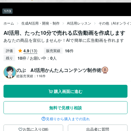
1/13
ホーム
生成AI活用・開発・制作
AI活用レッスン
その他（AIオンラ
AI活用、たった10分で売れる広告動画を作成します
あなたの商品を宣伝しませんか！AIで簡単に広告動画を作れます
4.9
(13)
16
件
評価
販売実績
10
枠 / お願い中：
0
人
残り
のぶ AI活用かんたんコンテンツ制作術
総販売実績：
116件
購入画面に進む
無料で見積り相談
見積りから購入までの流れ
お気に入り(38)
出品者に質問