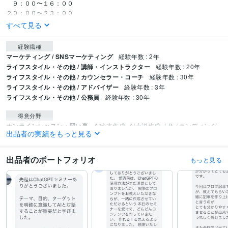
　９：００〜１６：００

２０：００〜２３：００
すべて見る
経験職種
マーケティング / SNSマーケティング
経験年数 : 2年
ライフスタイル・その他 / 講師・インストラクター
経験年数 : 20年
ライフスタイル・その他 / カウンセラー・コーチ
経験年数 : 30年
ライフスタイル・その他 / アドバイザー
経験年数 : 3年
ライフスタイル・その他 / 公務員
経験年数 : 30年
得意分野
オンラインレッスン・習い事
AI絵本作成
AI小説作成
LP（ランディング
出品者の実績をもっと見る
ページ）作成
プロンプト制作
画像制作
ビジネス 仕事 創作
出品者のポートフォリオ
もっと見る