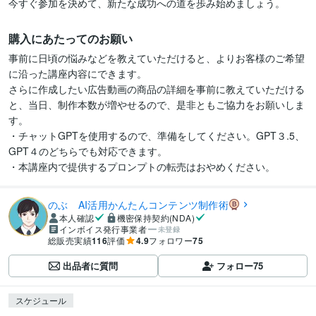
今すぐ参加を決めて、新たな成功への道を歩み始めましょう。
購入にあたってのお願い
事前に日頃の悩みなどを教えていただけると、よりお客様のご希望
に沿った講座内容にできます。

さらに作成したい広告動画の商品の詳細を事前に教えていただける
と、当日、制作本数が増やせるので、是非ともご協力をお願いしま
す。

・チャットGPTを使用するので、準備をしてください。GPT３.5、
GPT４のどちらでも対応できます。

・本講座内で提供するプロンプトの転売はおやめください。
のぶ AI活用かんたんコンテンツ制作術
本人確認
機密保持契約(NDA)
インボイス発行事業者
未登録
総販売実績
116
評価
4.9
フォロワー
75
出品者に質問
フォロー
75
スケジュール