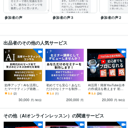
参加者の声
参加者の声３
参加者の声２
出品者のその他の人気サービス
効率アップ！AIを活用し
初めてでも安心！あなた
AI活用！簡単YouTube台本
たマーケティング術教え
だけのセミナーを制作し
の作成法を教えます 初め
ます 新時代のAIマーケ術
ます 台本からスライドま
てでも安心！プロのシナ
5.0
(2)
3.0
(1)
5.0
(26)
をマスターして驚きのビ
で丸ごとお任せ！セミナ
リオライターになりませ
30,000
200,000
20,000
ジネス効率化を実現
ー講師始めませんか？
んか？
円
/90分
円
円
/90分
その他（AIオンラインレッスン）の関連サービス