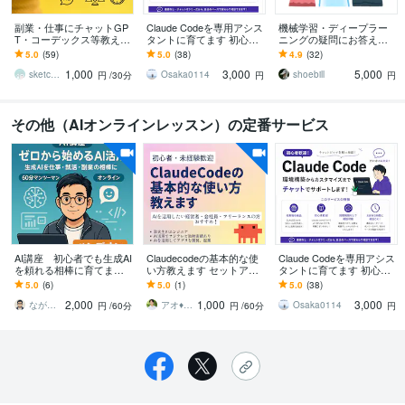
副業・仕事にチャットGP
Claude Codeを専用アシス
機械学習・ディープラー
T・コーデックス等教えま
タントに育てます 初心者
ニングの疑問にお答えし
す SNS自動可・業務効率
大歓迎！環境構築や用途
ます 京都大学で博士号取
5.0
(59)
5.0
(38)
4.9
(32)
・制作など Codex他の厳
に合うルール・スキルを
得後、アメリカ研究者経
1,000
3,000
5,000
選AI
作成します
験者がお手伝い
sketchnews
Osaka0114
shoebill
円
/30分
円
円
その他（AIオンラインレッスン）の定番サービス
AI講座 初心者でも生成AI
Claudecodeの基本的な使
Claude Codeを専用アシス
を頼れる相棒に育てます
い方教えます セットアッ
タントに育てます 初心者
～業務効率化・就活・副
プから基本的な使い方ま
大歓迎！環境構築や用途
5.0
(6)
5.0
(1)
5.0
(38)
業・日常生活をAIでフル
で丁寧にレクチャー
に合うルール・スキルを
2,000
1,000
3,000
活用～
作成します
ながなが＠AI＆副業コンサル
アオ♦︎生成AI活用支援
Osaka0114
円
/60分
円
/60分
円