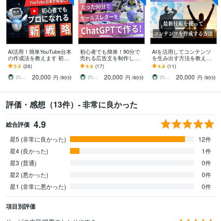
AI活用！簡単YouTube台本
初心者でも簡単！90分で
AIを活用してコンテンツ
の作成法を教えます 初め
売れる広告文を制作しま
を生み出す方法を教えま
てでも安心！プロのシナ
す 初心者でも簡単！コピ
す 新時代に輝け！AI活用
5.0
(26)
4.9
(17)
4.8
(11)
リオライターになりませ
ペだけでプロ級のセール
であなたのコンテンツを
20,000
20,000
20,000
んか？
スレターが完成
作成しませんか？
のぶ AI活用かんたんコンテンツ制作術
のぶ AI活用かんたんコンテンツ制作術
のぶ AI活用かんたんコンテンツ制作術
円
/90分
円
/90分
円
/90分
評価・感想（13件）- 非常に良かった
4.9
総合評価
星5 (非常に良かった)
12件
星4 (良かった)
1件
星3 (普通)
0件
星2 (悪かった)
0件
星1 (非常に悪かった)
0件
項目別評価