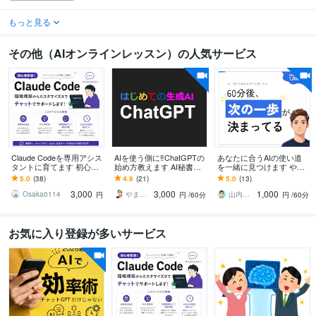
もっと見る
その他（AIオンラインレッスン）の人気サービス
Claude Codeを専用アシス
AIを使う側に‼ChatGPTの
あなたに合うAIの使い道
タントに育てます 初心者
始め方教えます AI秘書
を一緒に見つけます やり
大歓迎！環境構築や用途
化！ChatGPT使いこなし
たいことが曖昧でも大丈
5.0
(38)
4.9
(21)
5.0
(13)
に合うルール・スキルを
術/基礎からリスキリング
夫｜話を聞ける現役エン
3,000
3,000
1,000
作成します
ジニア
Osaka0114
やまさん＠生き方の知恵
山内｜考えを整理する現役エンジニア
円
円
/60分
円
/60分
お気に入り登録が多いサービス