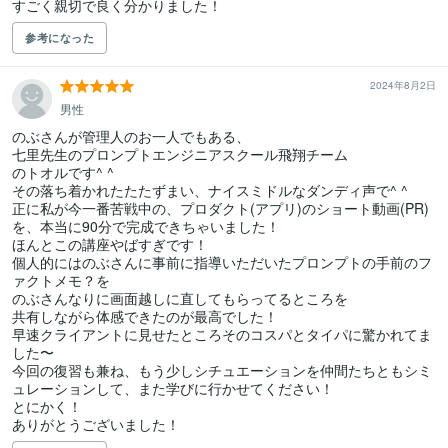
すごく親切で良く分かりました！
参考になった
2024年8月2日
男性
のぶさんが管理人のお一人でもある、

七里先生のプロンプトエンジニアスクール飛翔チーム

のトオルです^ ^

その落ち着かれたたたずまい、ナイスミドルなダンディ声で^ ^

正に私が今一番苦戦中の、プロダクト(アプリ)のショート動画(PR)
を、本当に90分で完成できちゃいました！

ほんとこの講座やばすぎです！

個人的にはのぶさんに事前に指導いただいたプロンプトの手前のフ
ァクトメモ？を

のぶさんなりに画面越しに直してもらってるところを

共有しながら体感できたのが最高でした！

早速クライアントに見せたところそのコスパとタイパに驚かれてま
した〜

今回の復習も兼ね、もう少しシチュエーションを仲間たちともシミ
ュレーションして、また学びに行かせてください！

とにかく！
