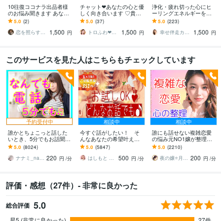
10往復ココナラ出品者様
チャット❤あなたの心と優
浄化・疲れ切った心にヒ
のお悩み聞きます あなた
しく向き合います ♡貴方
ーリングエネルギーを送
のペースで疑問、心配
はロケット♡エネルギー
ります 万物を癒す/オー
5.0
(2)
5.0
(37)
5.0
(223)
事、コンサルなど対応し
の発射基地♡NATSUKO♡
ラ・チャクラ調整/根本原
1,500
1,500
1,500
ます。
因に集中アプローチ
恋を照らす夜桜タロット＊桜夜 おはる
トロふわ❤なつこ
幸せ伴走カウンセラー⭐︎H・RAMIII
円
円
円
このサービスを見た人はこちらもチェックしています
予約受付中
相談中
相談中
誰かとちょこっと話した
今すぐ話がしたい！ そ
誰にも話せない複雑恋愛
いとき、5分でもお話聞き
んなあなたの希望叶えま
の悩み元NO1嬢が整理し
ます 疲れた～、でもカウ
す 今日あったことから深
ます 夜職女性への恋・夜
5.0
(8024)
5.0
(5847)
5.0
(2210)
ンセリングじゃない、な
刻な悩みまで☆何でも打
職恋愛・不倫・片思い・
220
500
200
んとなく雑談聞いて～
ち明けてください。
年の差・遠距離・失恋
ナナミ_nanami
はしもと ゆっこ♡救急こころの相談室
夜の嬢⭐月島みと｜複雑恋愛カウンセラー
円
/分
円
/分
円
/分
評価・感想（27件）- 非常に良かった
5.0
総合評価
星5 (非常に良かった)
27件