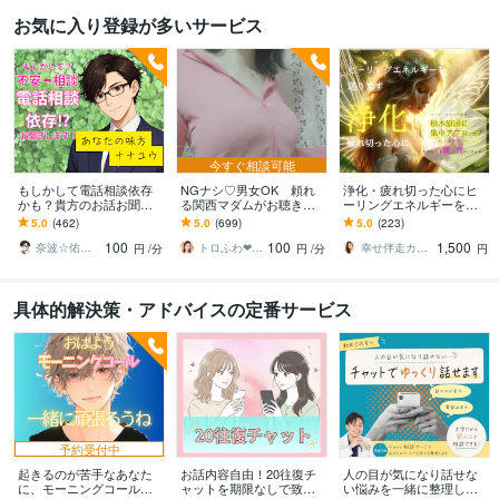
お気に入り登録が多いサービス
今すぐ相談可能
もしかして電話相談依存
NGナシ♡男女OK 頼れ
浄化・疲れ切った心にヒ
かも？貴方のお話お聞き
る関西マダムがお聴きし
ーリングエネルギーを送
します 繰り返す不安と相
ます ♡貴方はロケット♡
ります 万物を癒す/オー
5.0
(462)
5.0
(699)
5.0
(223)
談のループ 安心したい
エネルギーの発射基地♡N
ラ・チャクラ調整/根本原
100
100
1,500
気持ちを整える時間に！
ATSUKO♡
因に集中アプローチ
奈波☆佑弥 ✨あなたの味方 ナナユウ✨
トロふわ❤なつこ
幸せ伴走カウンセラー⭐︎H・RAMIII
円
/分
円
/分
円
具体的解決策・アドバイスの定番サービス
予約受付中
起きるのが苦手なあなた
お話内容自由！20往復チ
人の目が気になり話せな
に、モーニングコールし
ャットを期限なしで致し
い悩みを一緒に整理しま