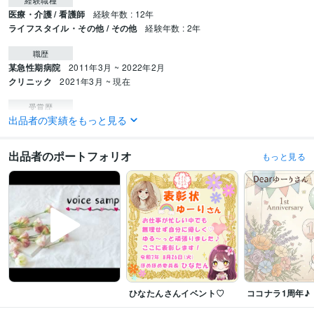
経験職種
医療・介護 / 看護師
経験年数 : 12年
ライフスタイル・その他 / その他
経験年数 : 2年
職歴
某急性期病院
2011年3月 ~ 2022年2月
クリニック
2021年3月 ~ 現在
受賞歴
出品者の実績をもっと見る
ココナラ出品開始✨
ココナラ♡レギュラーランク　みなさまのおかげです
☘️
ココナラ♡シルバーランク　みなさまのおかげです☘️
ココナラ♡ゴール
ドランク みなさまのおかげです☘️
ココナラ♡プラチナランク みなさまのお
出品者のポートフォリオ
もっと見る
かげです☘️
相談実績100件♡みなさまのおかげです☘️
資格・検定
普通自動車第一種運転免許
取得年 : 2007年
看護師
取得年 : 2013年
保健師
取得年 : 2013年
ケアマネジャー（介護支援専門員）
取得年 : 2020年
ビジネス・クリエイティブツール
PowerPoint:12年
Word:12年
Canva:0年
ひなたんさんイベント♡
ココナラ1周年♪
得意分野