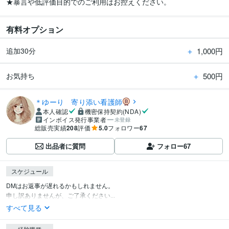
★暴言や低評価目的でのご利用はお控えください。
有料オプション
＋
1,000円
追加30分
＋
500円
お気持ち
＊ゆーり 寄り添い看護師
本人確認
機密保持契約(NDA)
インボイス発行事業者
未登録
総販売実績
208
評価
5.0
フォロワー
67
出品者に質問
フォロー
67
スケジュール
DMはお返事が遅れるかもしれません。

申し訳ありませんが、ご了承ください...
すべて見る