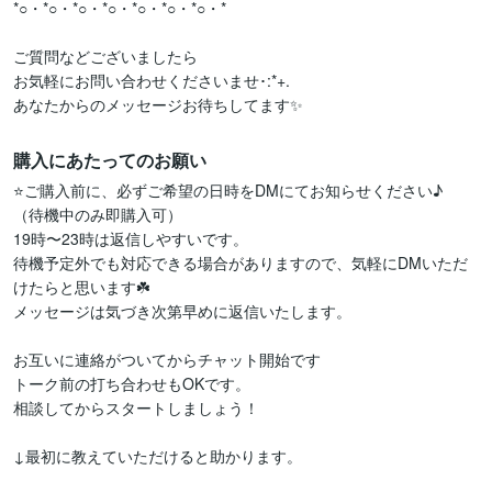
*○・*○・*○・*○・*○・*○・*○・*

ご質問などございましたら

お気軽にお問い合わせくださいませ･:*+.

あなたからのメッセージお待ちしてます✨
購入にあたってのお願い
⭐ご購入前に、必ずご希望の日時をDMにてお知らせください♪

（待機中のみ即購入可）

19時〜23時は返信しやすいです。

待機予定外でも対応できる場合がありますので、気軽にDMいただ
けたらと思います☘️

メッセージは気づき次第早めに返信いたします。 

お互いに連絡がついてからチャット開始です

トーク前の打ち合わせもOKです。

相談してからスタートしましょう！

↓最初に教えていただけると助かります。
