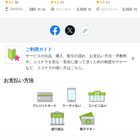
ます アラームを10個かけ
ます 仕事·転職·人間関係·
す 電話が苦手でも大丈
5.0
(3)
5.0
(7)
5.0
(1)
ても起きられない人ほど
キャリア·恋愛·結婚·離婚·
夫。あなたのペースで気
280
2,000
3,000
私を頼ってください
話し相手
持ちを整理します
TAKERU〜男の本音〜
カウンセリング＆コーチングルーム ミモザ
心のブレーキ解放カウンセラー 岩本拓也
円
/分
円
円
ご利用ガイド
サービスの出品、購入、取引の流れ、お支払い方法・手数料
や、ココナラを安心・安全に使って頂くための制度やマナー
など、ココナラの使い方はこちら。
お支払い方法