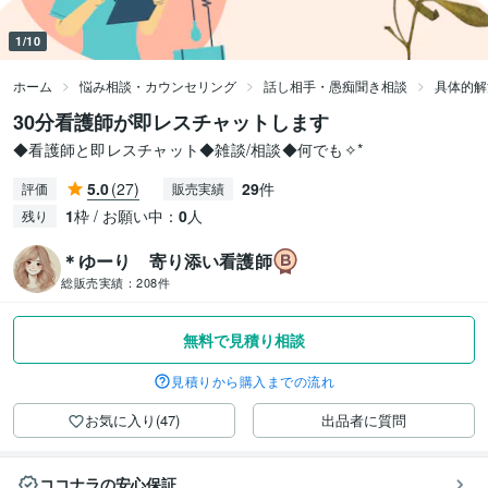
1/10
ホーム
悩み相談・カウンセリング
話し相手・愚痴聞き相談
具体的解
30分看護師が即レスチャットします
◆看護師と即レスチャット◆雑談/相談◆何でも✧*
5.0
(27)
29
件
評価
販売実績
1
枠 / お願い中：
0
人
残り
＊ゆーり 寄り添い看護師
総販売実績：
208件
無料で見積り相談
見積りから購入までの流れ
お気に入り(47)
出品者に質問
ココナラの安心保証