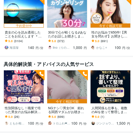
予約受付中
今すぐ相談可能
貴女の心を読み透視した
30分で心が軽くなる♪あな
性のお悩みで650件!【男
ことをお伝えします ＊お
たのお話しお聴きします
女を問わず】お聞きしま
相手の心を透視しあなた
恋愛・家庭・親子・仕
す フェチ/秘密/LGBTQ/体
5.0
(3104)
5.0
(372)
5.0
(691)
にお伝えします
事・HSP・自己肯定感et
の相性/癒し✨話してスッ
140
1,000
100
c...
キリ
海流瑠
lino（りの）＠ハートサポーター
かなこ⭐️
円
/分
円
円
/分
具体的解決策・アドバイスの人気サービス
今すぐ相談可能
性別関係なし！職業で培
NGナシ♡男女OK 頼れ
人間関係も仕事も、複数
った男女のお悩み解決し
る関西マダムがお聴きし
のAIを使って整理します
ます 誰にも言えない気持
ます ♡貴方はロケット♡
電話が苦手な方へ。テキ
5.0
(26)
5.0
(699)
5.0
(1)
ち、責めずにゆっくり受
エネルギーの発射基地♡N
ストで相談・壁打ちしま
100
100
1,500
け止めます
ATSUKO♡
しょう。
ともか相談室
トロふわ❤なつこ
ジンジョウ｜AIで人生を楽にするおっさん
円
/分
円
/分
円