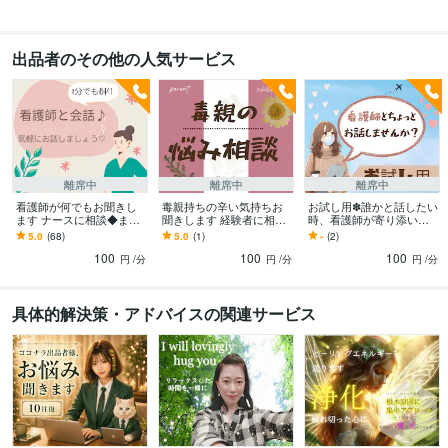
悩み相談・カウンセリング
＊看護師＊保健師＊ケアマネジャー
＊愚痴・
雑談
悩み相談
看護師
保健師
ケアマネ
医療
hsp
恋愛
出品者のその他の人気サービス
悩み相談・カウンセリング
＊人間関係の悩み
＊こころの悩み
＊恋愛相
談
＊趣味のお話
＊毒親について
＊不妊
人間関係
医療関係
自己肯定感
話し相手
恋愛
相談しにくい悩み
趣味
毒親
性の悩み
子なし
学歴
大卒
2023年2月 ~ 2024年7月
離席中
離席中
離席中
看護師が何でもお聞きし
毒親持ちの辛い気持ちお
お試し用✽誰かと話したい
ます ナースに相談◆まじ
聞きします 経験者に相談
時、看護師が寄り添いま
めな話、軽い話、何でも
◆親子関係/毒親の辛さ/自
す ◆寂しい気持ち吐き出
5.0
(68)
5.0
(1)
-
(2)
♡ボイスサンプルあり
己肯定感が低い/看護師
してください/1分でも/気
100
100
100
楽に/お試し用
円
/分
円
/分
円
/分
具体的解決策・アドバイスの関連サービス