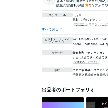
本人確認
機密保持契約(NDA)
16
3.9
総販売実績
評価
フォロ
スケジュール
不定休

是非ご相談ください。

※繁忙期はお時間をいただ
すべて見る
Wix:1年
JIMDO:1年
Excel
ビジネス・クリエイ
ティブツール
Adobe Photoshop:1年
Ca
音楽制作・ナレーション
得意分野
ジュ
絶対音感・相対音感
音楽業界、デザイン
ヤマハ管楽器テクニカル
学歴
千葉県立幕張総合高等学
出品者のポートフォリオ