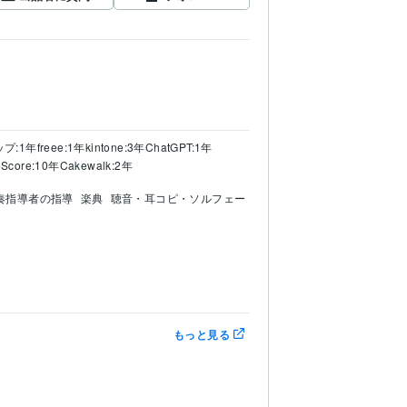
プ:1年
freee:1年
kintone:3年
ChatGPT:1年
Score:10年
Cakewalk:2年
奏指導者の指導
楽典
聴音・耳コピ・ソルフェー
もっと見る