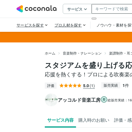
ホーム
音楽制作・ナレーション
楽譜制作・耳
スタジアムを盛り上げる応
応援を熱くする！プロによる吹奏楽
1
件
5.0
(1)
販売実績
評価
アッコルド音楽工房
総販売実績：
1
サービス内容
購入時のお願い
評価・感