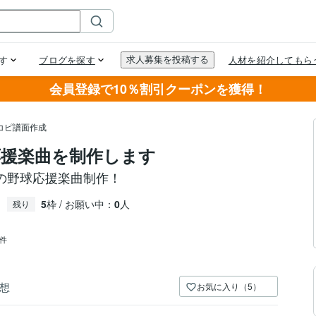
会員登録で10％割引クーポンを獲得！
コピ譜面作成
援楽曲を制作します
の野球応援楽曲制作！
5
枠 / お願い中：
0
人
残り
6件
想
お気に入り（5）