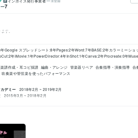
インボイス発行事業者
未登録
7
ワー
きます。
:8年
Google スプレッドシート:8年
Pages:2年
Word:7年
BASE:2年
カラーミーショッ
pCut:2年
iMovie:1年
PowerDirector:4年
InShot:1年
Canva:2年
Procreate:0年
Muse
楽譜作成・耳コピ採譜
編曲・アレンジ
管楽器リペア
合奏指導・演奏指導
合
吹奏楽や管弦楽を使ったパフォーマンス
アカデミー
2018年2月 ~ 2019年2月
校
2015年3月 ~ 2018年2月