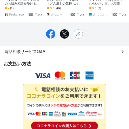
のお悩み相談を受けます
【どん底】の気持ちお聞
もらいたい方、お話聞き
不安障害、パニック障
きします 【どん底の人
ます 現役カウンセラーが
-
(1)
5.0
(46)
5.0
(2)
害、摂取障害、不眠で悩
生】辛い/苦しい/惨めな気
あなたの『今すぐ』に寄
100
100
100
まれている方
持ち/先が見えない
り添います！
Kyoko_eco
かなこ⭐️
ふじもと あゆみ
円
/分
円
/分
円
/分
電話相談サービスQ&A
お支払い方法