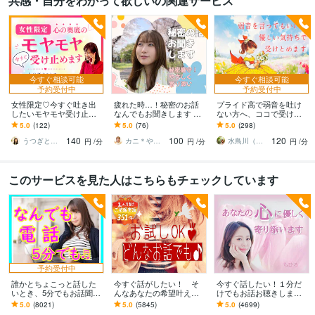
共感・自分をわかって欲しいの関連サービス
今すぐ相談可能
今すぐ相談可能
予約受付中
予約受付中
女性限定♡今すぐ吐き出
疲れた時…！秘密のお話
プライド高で弱音を吐け
したいモヤモヤ受け止め
なんでもお聞きします 言
ない方へ、ココで受け止
ます 否定せず優しく寄り
いにくい話/誰にも言えな
めます 泣き言はプライド
5.0
(122)
5.0
(76)
5.0
(298)
添います♪たまった想いを
いこと/割り切れないきも
が許さない…ぶっちゃけ
140
100
120
吐き出して心に余白
ち
話してスッキリ爽快！！
うつぎともこ（けんちゃんママ♪）
カニ＊やわらかまごころ検定1級
水鳥川（みどりかわ）るい
円
/分
円
/分
円
/分
このサービスを見た人はこちらもチェックしています
予約受付中
誰かとちょこっと話した
今すぐ話がしたい！ そ
今すぐ話したい！１分だ
いとき、5分でもお話聞き
んなあなたの希望叶えま
けでもお話お聴きします
ます 疲れた～、でもカウ
す 今日あったことから深
秘密でも、悩みでも、甘
5.0
(8021)
5.0
(5845)
5.0
(4699)
ンセリングじゃない、な
刻な悩みまで☆何でも打
えたいな～でも何でもOK