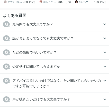
220
500
120
んとなく雑談聞いて～
ち明けてください。
です♪
ナナミ_nanami
はしもと ゆっこ♡救急こころの相談室
ちひろ❤
円
/分
円
/分
円
/分
よくある質問
短時間でも大丈夫ですか？
話がまとまってなくても大丈夫ですか？
ただの愚痴でもいいですか？
否定せずに聞いてもらえますか
アドバイス欲しいわけではなく、ただ聞いてもらいたいの
ですが可能でしょうか？
声が聴きたいだけでも大丈夫ですか？