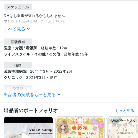
スケジュール
DMはお返事が遅れるかもしれません。

申し訳ありませんが、ご了承ください...
すべて見る
経験職種
医療・介護 / 看護師
経験年数 : 12年
ライフスタイル・その他 / その他
経験年数 : 2年
職歴
某急性期病院
2011年3月 ~ 2022年2月
クリニック
2021年3月 ~ 現在
受賞歴
出品者の実績をもっと見る
ココナラ出品開始✨
ココナラ♡レギュラーランク　みなさまのおかげです
☘️
ココナラ♡シルバーランク　みなさまのおかげです☘️
ココナラ♡ゴール
ドランク みなさまのおかげです☘️
ココナラ♡プラチナランク みなさまのお
出品者のポートフォリオ
もっと見る
かげです☘️
相談実績100件♡みなさまのおかげです☘️
資格・検定
普通自動車第一種運転免許
取得年 : 2007年
看護師
取得年 : 2013年