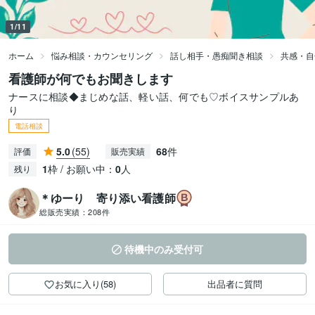
1/11
ホーム
悩み相談・カウンセリング
話し相手・愚痴聞き相談
共感・自
看護師が何でもお聞きします
ナースに相談◆まじめな話、軽い話、何でも♡ボイスサンプルあ
り
電話相談
5.0
(55)
68
件
評価
販売実績
1
枠 / お願い中：
0
人
残り
＊ゆーり 寄り添い看護師
総販売実績：
208件
待機中のみ受付可
お気に入り(58)
出品者に質問