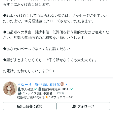
らすぐにおかけ直し致します。

◆2回おかけ直ししても出られない場合は、メッセージさせていた
だいた上で、10分経過後にクローズさせていただきます。

◆出品者への暴言・誹謗中傷・低評価を行う目的の方はご遠慮くだ
さい。常識の範囲内でのご相談をお願いいたします。

◆あなたのペースでゆっくりお話ください。

◆話がまとまらなくても、上手く話せなくても大丈夫です。

お電話、お待ちしています(*^^*)
＊ゆーり 寄り添い看護師
本人確認
機密保持契約(NDA)
インボイス発行事業者
未登録
総販売実績
208
評価
5.0
フォロワー
67
出品者に質問
フォロー
67