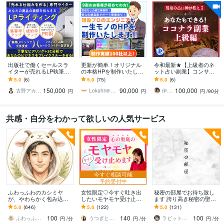
出版社で働くセールスラ
更新が簡単！オリジナル
令和最新★【上級者のネ
イターが売れるLP執筆し
の本格HPを制作いたしま
ット占い副業】コンサル
ます セールス運用経験と
す アフターサポート☆企
します ★個性を活かして
5.0
(6)
5.0
(75)
5.0
(6)
執筆スキルで集客・商品
業案件実績☆マニュアル
占い師デビュー★初心者
150,000
90,000
100,000
の価値を伝えきる！
配布☆SEO対策
歓迎★未経験者歓迎
古野アカネ｜マーケター＋プロデューサー
Lokahii＠web制作
伊勢あおい
円
円
円
/90分
共感・自分をわかって欲しいの人気サービス
今すぐ相談可能
予約受付中
ふわっふわのカシミヤ
女性限定♡今すぐ吐き出
秘密の部屋でお待ち致し
が、やわらかく包み込み
したいモヤモヤ受け止め
ます 誇り高き秘密の聖地
ます ☘️もふもふに包まれ
ます 否定せず優しく寄り
へようこそ！
5.0
(646)
5.0
(122)
5.0
(131)
て、心、ほどける☘️
添います♪たまった想いを
100
140
100
吐き出して心に余白
ふわっふわのカシミヤ
うつぎともこ（けんちゃんママ♪）
ラビット赤石
円
/分
円
/分
円
/分