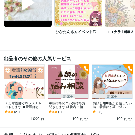
保健師
取得年 : 2013年
ケアマネジャー（介護支援専門員）
取得年 : 2020年
ビジネス・クリエイティブツール
PowerPoint:12年
Word:12年
Canva:0年
ひなたんさんイベント♡
ココナラ1周年♪
得意分野
悩み相談・カウンセリング
＊看護師＊保健師＊ケアマネジャー
＊愚痴・
雑談
悩み相談
看護師
保健師
ケアマネ
医療
hsp
恋愛
出品者のその他の人気サービス
悩み相談・カウンセリング
＊人間関係の悩み
＊こころの悩み
＊恋愛相
談
＊趣味のお話
＊毒親について
＊不妊
人間関係
医療関係
自己肯定感
話し相手
恋愛
相談しにくい悩み
趣味
毒親
性の悩み
子なし
学歴
大卒
2023年2月 ~ 2024年7月
離席中
離席中
30分看護師が即レスチャ
毒親持ちの辛い気持ちお
お試し用✽誰かと話したい
ットします ◆看護師と即
聞きします 経験者に相談
時、看護師が寄り添いま
レスチャット◆雑談/相談
◆親子関係/毒親の辛さ/自
す ◆寂しい気持ち吐き出
5.0
(29)
5.0
(1)
-
(2)
◆何でも✧*
己肯定感が低い/看護師
してください/1分でも/気
1,000
100
100
楽に/お試し用
円
円
/分
円
/分