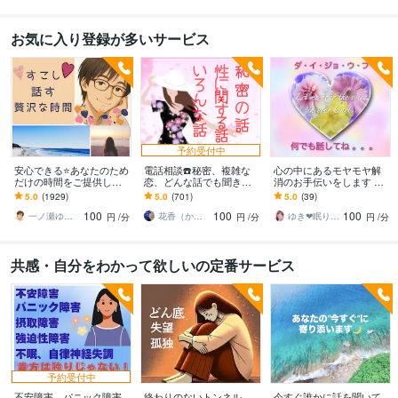
お気に入り登録が多いサービス
予約受付中
安心できる⭐️あなたのため
電話相談☎️秘密、複雑な
心の中にあるモヤモヤ解
だけの時間をご提供しま
恋、どんな話でも聞きま
消のお手伝いをします ✨H
す HSPの私があなたを全
す あなたの思い全て受け
SPの私があなたの心に寄
5.0
(1929)
5.0
(701)
5.0
(39)
力で受け止めます。緊張
止めます！誰にも話せな
り添い優しく受けとめま
100
100
100
なんていらない。
い方にお勧めです！
すꕤ
一ノ瀬ゆう★実績１０年の安心できる聞き手
花香（かこ）
ゆき❤眠り姫カウンセラー
円
/分
円
/分
円
/分
共感・自分をわかって欲しいの定番サービス
予約受付中
不安障害、パニック障害
終わりのないトンネル
今すぐ誰かに話を聞いて