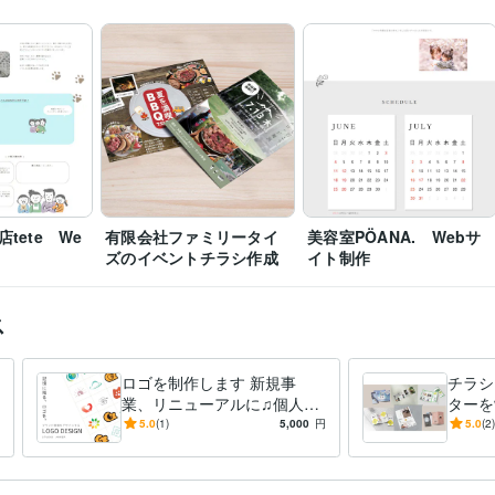
ランディングページ
レスポンシブ対応
動画撮影
Shopify
WordPress
Googl
パンフレット
名刺、ポイントカード
物全般
名刺
ショップカード
ポイントカード
印刷物
ロゴデザイン
画像加工
tete We
有限会社ファミリータイ
美容室PÖANA. Webサ
ズのイベントチラシ作成
イト制作
ス
ロゴを制作します 新規事
チラシ
業、リニューアルに♫個人、
ターを
法人問いません♪お気軽に♬
業、リ
5.0
(1)
5,000
円
5.0
(2)
法人問