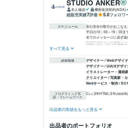
STUDIO ANKER
本人確認
機密保持契約(NDA)
7
5.0
総販売実績
評価
フォロワ
スケジュール
安心安全の取引がおこなえ
平日の10：00～19：00
全てのメッセージに必ず返
実績作成中のため価格はご
すべて見る
デザイナー / Webデザイ
経験職種
デザイナー / UI/UXデザ
イラストレーター・漫画家 
クリエイター / 写真家・
Webサービス・制作 / 
C++:3年
HTML:3年
JavaSc
プログラミング言
語・フレームワーク
WordPress:3年
Excel:3年
ビジネス・クリエイ
出品者の実績をもっと見る
ティブツール
Shopify:3年
Adobe Photo
Web制作・HP作成・EC
得意分野
出品者のポートフォリオ