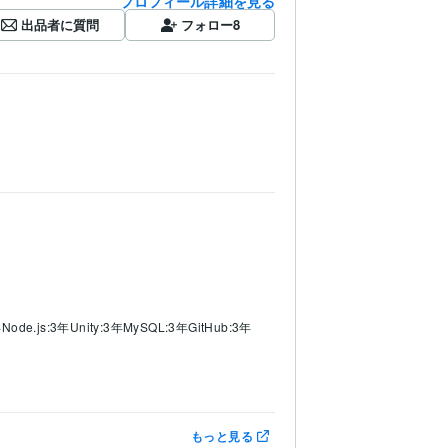
プロフィール詳細を見る
出品者に質問
フォロー
8
年
Node.js:3年
Unity:3年
MySQL:3年
GitHub:3年
 ドキュメント:3年
PowerPoint:3年
Word:3年
もっと見る