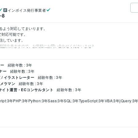
インボイス発行事業者
8
ー
るよう対応してまいります。

まで対応可能です。

信しています。

相談出来ますので、お気軽にお問い合わせくださいませ♪
ナー
経験年数 : 3年
イナー
経験年数 : 3年
/ イラストレーター
経験年数 : 3年
カメラマン
経験年数 : 3年
ECサイト運営・ECコンサルタント
経験年数 : 3年
ript:3年
PHP:3年
Python:3年
Sass:3年
SQL:3年
TypeScript:3年
VBA:3年
jQuery:3
Google サイト:3年
Google スプレッドシート:3年
Google スライド:3年
Google
shop:3年
AviUtl:3年
Adobe Illustrator:3年
Figma:3年
ibisPaint:3年
構築
WEBサイト制作
Shopifyを使ったECサイト制作