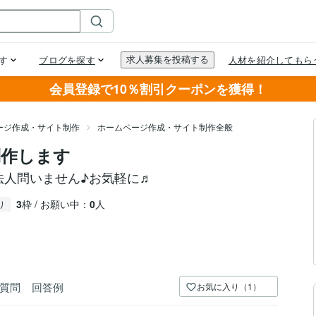
会員登録で10％割引クーポンを獲得！
ージ作成・サイト制作
ホームページ作成・サイト制作全般
制作します
法人問いません♪お気軽に♬
3
枠 / お願い中：
0
人
り
質問
回答例
お気に入り（1）