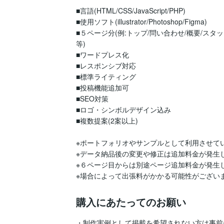
■言語(HTML/CSS/JavaScript/PHP) 

■使用ソフト(illustrator/Photoshop/Figma) 

■５ページ分(例:トップ/問い合わせ/概要/スタ
等) 

■ワードプレス化 

■レスポンシブ対応 

■標準ライティング 

■投稿機能追加可 

■SEO対策 

■ロゴ・シンボルデザイン込み 

■複数提案(2案以上) 

※ポートフォリオやサンプルとして利用させてい
※データ納品後の変更や修正は追加料金が発生し
※６ページ目からは別途ページ追加料金が発生し
※場合によって出張料がかかる可能性がござい
購入にあたってのお願い
・制作実例として掲載を希望されない方は事前