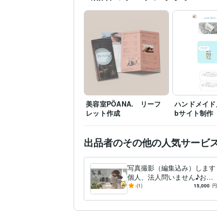
WEBサイト
Webデザイン
デザイン制作
チラシ、
DTP
DTPデザイン
印刷
英語
日常会話レベル
語学力
美容室PÖANA. リーフ
ハンドメイド店
レット作成
bサイト制作
出品者のその他の人気サービ
写真撮影（編集込み）します
個人、法人問いません♪お気
軽に♬
-
(1)
15,000
円