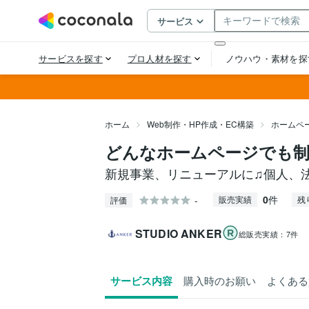
ホーム
Web制作・HP作成・EC構築
ホームペ
どんなホームページでも
新規事業、リニューアルに♫個人、
0
件
-
販売実績
残
評価
STUDIO ANKER
総販売実績：
7件
サービス内容
購入時のお願い
よくある