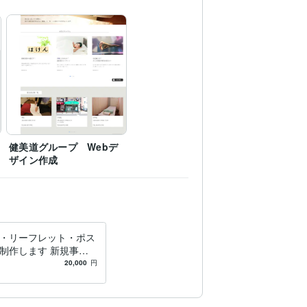
eマップ
Javascript
柔軟な対応可
診察券
健美道グループ Webデ
ザイン作成
・リーフレット・ポス
制作します 新規事
ニューアルに♫個人、
20,000
円
いません♪お気軽に♬