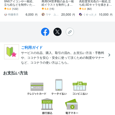
SNSアイコンや一枚絵、
商用OK世界観のある一枚
高彩度蛍光色の一枚絵,立
立ち絵などを制作いたし
絵イラストを制作します
ち絵,SDキャラを描きます
ます かわいい・かっこい
背景込みの映えるハイク
アイコンや立ち絵等幅広
5.0
(122)
5.0
(15)
5.0
(82)
い女の子や男の子！
オリティな一枚絵制作
く対応致します！
6,000
20,000
10,000
時藤香月
ウヤ ユリコ
くせっけ_c
円
円
円
ご利用ガイド
サービスの出品、購入、取引の流れ、お支払い方法・手数料
や、ココナラを安心・安全に使って頂くための制度やマナー
など、ココナラの使い方はこちら。
お支払い方法