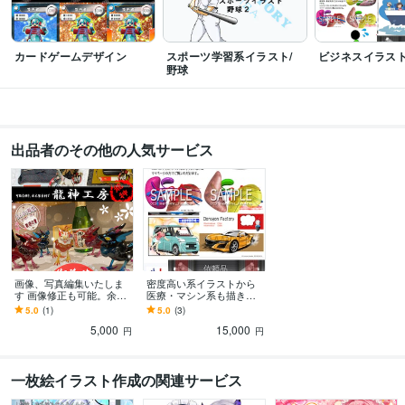
カードゲームデザイン
スポーツ学習系イラスト/
ビジネスイラス
野球
出品者のその他の人気サービス
画像、写真編集いたしま
密度高い系イラストから
す 画像修正も可能。余分
医療・マシン系も描きま
な部分を消したり追加し
す イメージ図などもラフ
5.0
(1)
5.0
(3)
たり応相談
と説明から制作します。
5,000
15,000
円
円
一枚絵イラスト作成の関連サービス