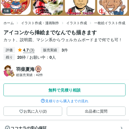
1/8
ホーム
イラスト作成・漫画制作
イラスト作成
一枚絵イラスト作成
アイコンから挿絵までなんでも描きます
カット、説明図、マシン系からウェルカムボードまで何でも可！
4.7
(3)
3
件
評価
販売実績
20
枠 / お願い中：
0
人
残り
羽柴夏海
総販売実績：
42件
無料で見積り相談
見積りから購入までの流れ
お気に入り(2)
出品者に質問
ココナラの安心保証