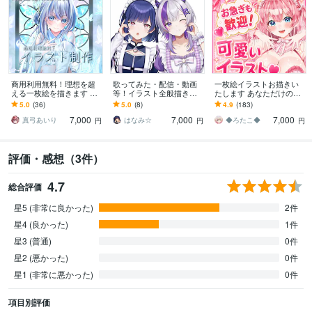
商用利用無料！理想を超
歌ってみた・配信・動画
一枚絵イラストお描きい
える一枚絵を描きます 配
等！イラスト全般描きま
たします あなただけのオ
信、グッズ、立ち絵な
す Vtuber・IRIAM・一枚
リジナルキャラクターを
5.0
(36)
5.0
(8)
4.9
(183)
ど、高品質で目立つイラ
絵・アイコン・立ち絵・
お作り致します
7,000
7,000
7,000
ストが欲しい方へ
グッズ
真弓あいり
はなみ☆
◆ろたこ◆
円
円
円
評価・感想（3件）
4.7
総合評価
星5 (非常に良かった)
2件
星4 (良かった)
1件
星3 (普通)
0件
星2 (悪かった)
0件
星1 (非常に悪かった)
0件
項目別評価