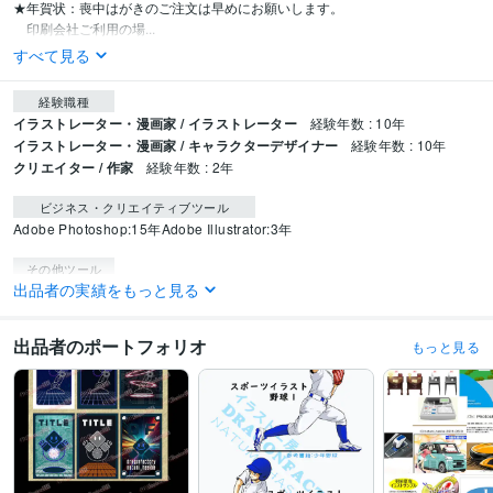
★年賀状：喪中はがきのご注文は早めにお願いします。

　印刷会社ご利用の場...
すべて見る
経験職種
イラストレーター・漫画家 / イラストレーター
経験年数 : 10年
イラストレーター・漫画家 / キャラクターデザイナー
経験年数 : 10年
クリエイター / 作家
経験年数 : 2年
ビジネス・クリエイティブツール
Adobe Photoshop:15年
Adobe Illustrator:3年
その他ツール
出品者の実績をもっと見る
Creative Cloud Standard:0年
得意分野
出品者のポートフォリオ
もっと見る
イラスト作成・漫画制作
ディフォルメ～リアル寄りまで
イラストレーター
デザイン制作
画像加工