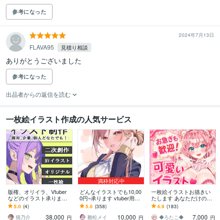
参考になった
2024年7月13日
FLAVA95
見積り相談
ありがとうございました
参考になった
出品者からの返信を読む
一枚絵イラスト作成の人気サービス
満枠対応中
版権、オリイラ、Vtuber
どんなイラストでも10,00
一枚絵イラストお描きい
などのイラスト承ります
0円~承ります vtuber用立
たします あなただけのオ
アイコン、一枚絵、サム
ち絵、一枚絵、アイコン
リジナルキャラクターを
5.0
(4)
5.0
(358)
4.9
(183)
ネイル等、ご希望のイラ
などなんでもOK！
お作り致します
38,000
10,000
7,000
スト制作
猫乃介
雛松メイ
◆ろたこ◆
円
円
円