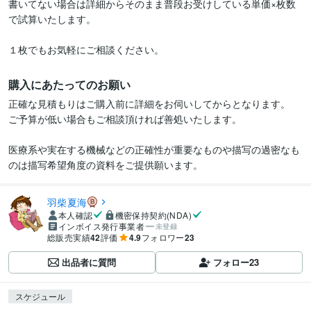
書いてない場合は詳細からそのまま普段お受けしている単価×枚数
で試算いたします。

１枚でもお気軽にご相談ください。
購入にあたってのお願い
正確な見積もりはご購入前に詳細をお伺いしてからとなります。

ご予算が低い場合もご相談頂ければ善処いたします。

医療系や実在する機械などの正確性が重要なものや描写の過密なも
のは描写希望角度の資料をご提供願います。
羽柴夏海
本人確認
機密保持契約(NDA)
インボイス発行事業者
未登録
総販売実績
42
評価
4.9
フォロワー
23
出品者に質問
フォロー
23
スケジュール