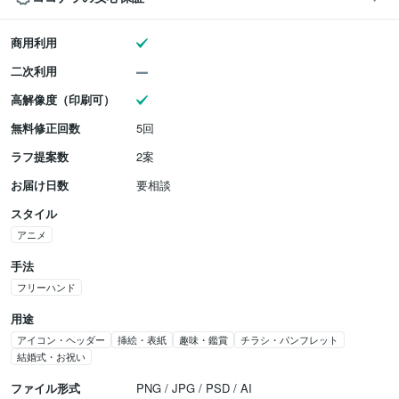
商用利用
二次利用
高解像度（印刷可）
無料修正回数
5回
ラフ提案数
2案
お届け日数
要相談
スタイル
アニメ
手法
フリーハンド
用途
アイコン・ヘッダー
挿絵・表紙
趣味・鑑賞
チラシ・パンフレット
結婚式・お祝い
ファイル形式
PNG / JPG / PSD / AI