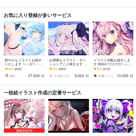
お気に入り登録が多いサービス
鮮やかなイラストお描き
お洒落なイラスト、モー
イラスト全般お描きしま
いたします ヘッダー・サ
ションアニメ描きます 無
す SNSやブログのヘッダ
ムネイル・歌ってみた・
料修正3回で安心⊿配信や
ー、動画用の1枚絵、立ち
5.0
(235)
5.0
(550)
5.0
(415)
配信・グッズ・VTuber
挿絵や似顔絵等にも
絵等に！
27,000
9,000
10,000
raru_
とねむにか
佐倉ツバメ
円
円
円
一枚絵イラスト作成の定番サービス
満枠対応中