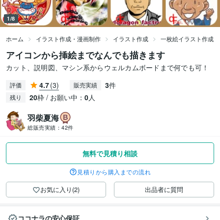
1/8
ホーム
イラスト作成・漫画制作
イラスト作成
一枚絵イラスト作成
アイコンから挿絵までなんでも描きます
カット、説明図、マシン系からウェルカムボードまで何でも可！
4.7
(3)
3
件
評価
販売実績
20
枠 / お願い中：
0
人
残り
羽柴夏海
総販売実績：
42件
無料で見積り相談
見積りから購入までの流れ
お気に入り(2)
出品者に質問
ココナラの安心保証