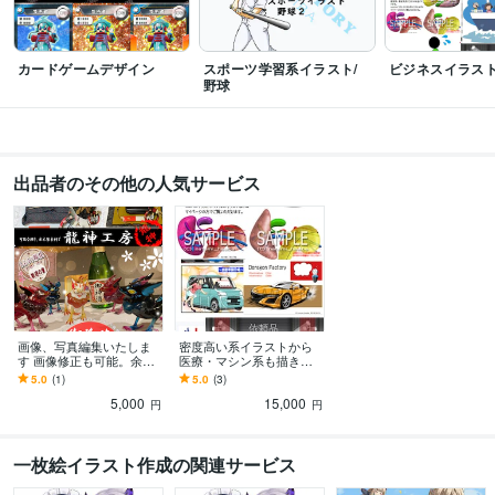
カードゲームデザイン
スポーツ学習系イラスト/
ビジネスイラス
野球
出品者のその他の人気サービス
画像、写真編集いたしま
密度高い系イラストから
す 画像修正も可能。余分
医療・マシン系も描きま
な部分を消したり追加し
す イメージ図などもラフ
5.0
(1)
5.0
(3)
たり応相談
と説明から制作します。
5,000
15,000
円
円
一枚絵イラスト作成の関連サービス