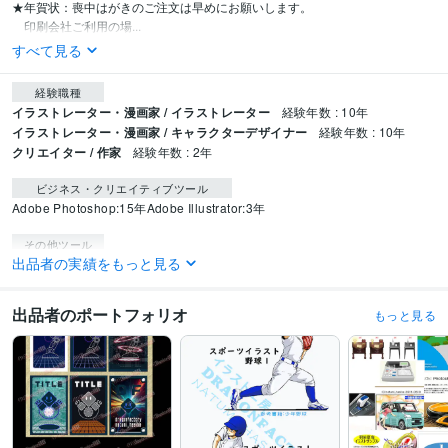
★年賀状：喪中はがきのご注文は早めにお願いします。

　印刷会社ご利用の場...
すべて見る
経験職種
イラストレーター・漫画家 / イラストレーター
経験年数 : 10年
イラストレーター・漫画家 / キャラクターデザイナー
経験年数 : 10年
クリエイター / 作家
経験年数 : 2年
ビジネス・クリエイティブツール
Adobe Photoshop:15年
Adobe Illustrator:3年
その他ツール
出品者の実績をもっと見る
Creative Cloud Standard:0年
得意分野
出品者のポートフォリオ
もっと見る
イラスト作成・漫画制作
ディフォルメ～リアル寄りまで
イラストレーター
デザイン制作
画像加工