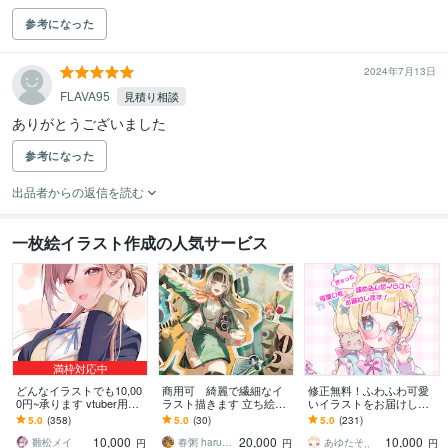
参考になった
2024年7月13日
FLAVA95
見積り相談
ありがとうございました
参考になった
出品者からの返信を読む
一枚絵イラスト作成の人気サービス
満枠対応中
どんなイラストでも10,00
商用可 綺麗で繊細なイ
修正無料！ふわふわ可愛
0円~承ります vtuber用立
ラスト描きます 立ち絵か
いイラストをお届けしま
ち絵、一枚絵、アイコン
ら一枚絵まで制作可能！
す 1枚絵・ミニキャラ・立
5.0
(358)
5.0
(30)
5.0
(231)
などなんでもOK！
気軽にご相談下さい！
ち絵・アイコン・記念日
10,000
20,000
10,000
なども対応可◎
雛松メイ
春粥 harukayu
あゆたそ⸒⸒
円
円
円