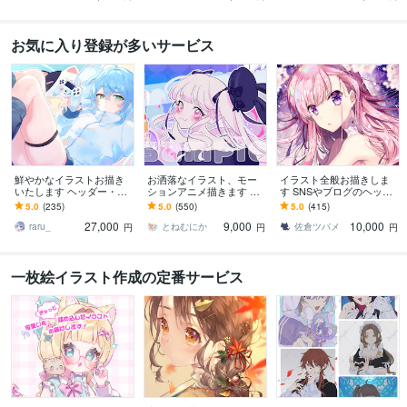
お気に入り登録が多いサービス
鮮やかなイラストお描き
お洒落なイラスト、モー
イラスト全般お描きしま
いたします ヘッダー・サ
ションアニメ描きます 無
す SNSやブログのヘッダ
ムネイル・歌ってみた・
料修正3回で安心⊿配信や
ー、動画用の1枚絵、立ち
5.0
(235)
5.0
(550)
5.0
(415)
配信・グッズ・VTuber
挿絵や似顔絵等にも
絵等に！
27,000
9,000
10,000
raru_
とねむにか
佐倉ツバメ
円
円
円
一枚絵イラスト作成の定番サービス