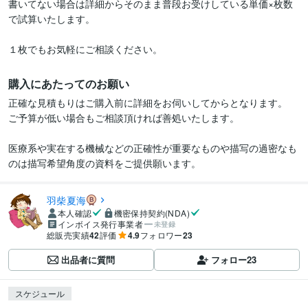
書いてない場合は詳細からそのまま普段お受けしている単価×枚数
で試算いたします。

１枚でもお気軽にご相談ください。
購入にあたってのお願い
正確な見積もりはご購入前に詳細をお伺いしてからとなります。

ご予算が低い場合もご相談頂ければ善処いたします。

医療系や実在する機械などの正確性が重要なものや描写の過密なも
のは描写希望角度の資料をご提供願います。
羽柴夏海
本人確認
機密保持契約(NDA)
インボイス発行事業者
未登録
総販売実績
42
評価
4.9
フォロワー
23
出品者に質問
フォロー
23
スケジュール