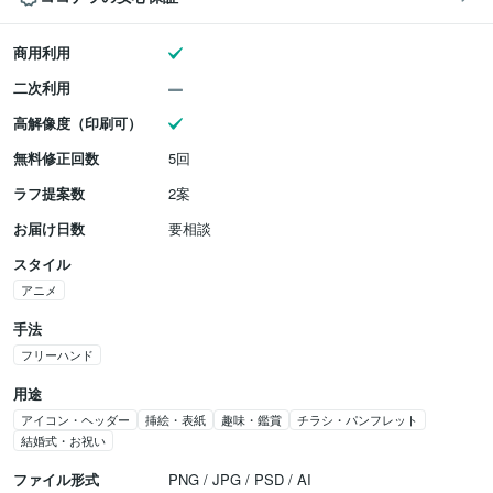
商用利用
二次利用
高解像度（印刷可）
無料修正回数
5回
ラフ提案数
2案
お届け日数
要相談
スタイル
アニメ
手法
フリーハンド
用途
アイコン・ヘッダー
挿絵・表紙
趣味・鑑賞
チラシ・パンフレット
結婚式・お祝い
ファイル形式
PNG / JPG / PSD / AI