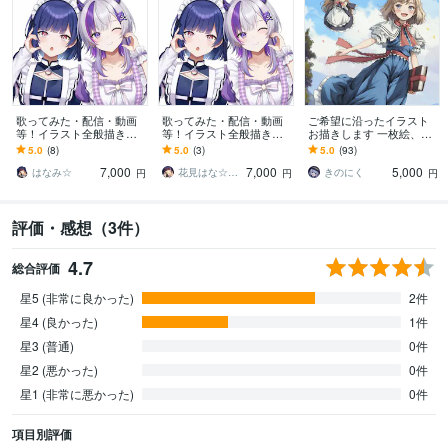
歌ってみた・配信・動画
歌ってみた・配信・動画
ご希望に沿ったイラスト
等！イラスト全般描きま
等！イラスト全般描きま
お描きします 一枚絵、動
す Vtuber・IRIAM・一枚
す Vtuber・一枚絵・アイ
画用、ゲーム用スチル、
5.0
(8)
5.0
(3)
5.0
(93)
絵・アイコン・立ち絵・
コン・立ち絵・動画配
立ち絵など
7,000
7,000
5,000
グッズ
信・グッズ
はなみ☆
花見はな☆イラストレーター
きのにく
円
円
円
評価・感想（3件）
4.7
総合評価
星5 (非常に良かった)
2件
星4 (良かった)
1件
星3 (普通)
0件
星2 (悪かった)
0件
星1 (非常に悪かった)
0件
項目別評価