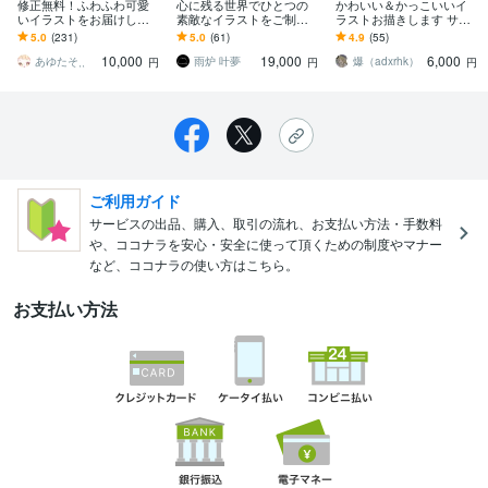
修正無料！ふわふわ可愛
心に残る世界でひとつの
かわいい＆かっこいいイ
いイラストをお届けしま
素敵なイラストをご制作
ラストお描きします サム
す 1枚絵・ミニキャラ・立
します MV、サムネイル、
ネ・アイコン・MV・立ち
5.0
(231)
5.0
(61)
4.9
(55)
ち絵・アイコン・記念日
配信用立ち絵など！イメ
絵などに使えるイラスト
10,000
19,000
6,000
なども対応可◎
ージを形にします。
描きます
あゆたそ⸒⸒
雨炉 叶夢
爆（adxrhk）
円
円
円
ご利用ガイド
サービスの出品、購入、取引の流れ、お支払い方法・手数料
や、ココナラを安心・安全に使って頂くための制度やマナー
など、ココナラの使い方はこちら。
お支払い方法