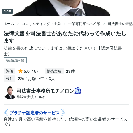
1/10
ホーム
コンサルティング・士業
士業専門家への相談
司法書士の登記
法律文書を司法書士があなたに代わって作成いたし
ます
法律文書の作成についてまずはご相談ください！【認定司法書
士】
物品配送可能
5.0
(18)
23
件
評価
販売実績
2
枠 / お願い中：
3
人
残り
司法書士事務所モチノロン
総販売実績：
193件
プラチナ認定者の
サービス
直近3ヶ月で高い実績を維持した、信頼性の高い出品者のサービス
です