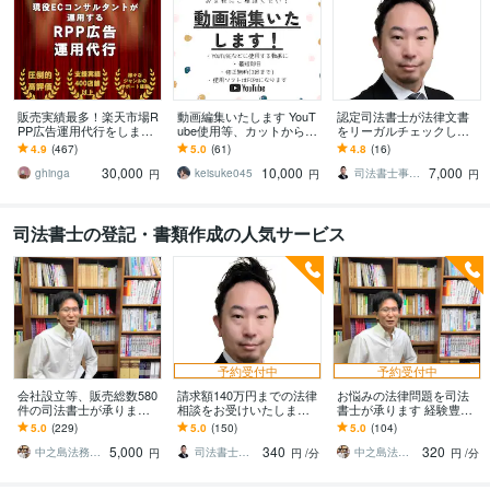
販売実績最多！楽天市場R
動画編集いたします YouT
認定司法書士が法律文書
PP広告運用代行をします
ube使用等、カットから字
をリーガルチェックしま
現役ECコンサルタントが
幕、音楽まで全て込み！
す あなたが作った法律文
4.9
(467)
5.0
(61)
4.8
(16)
しっかりとサポートしま
書をチェック・添削・ア
30,000
10,000
7,000
す！
ドバイスいたします
ghinga
keisuke045
司法書士事務所モチノロン
円
円
円
司法書士の登記・書類作成の人気サービス
予約受付中
予約受付中
会社設立等、販売総数580
請求額140万円までの法律
お悩みの法律問題を司法
件の司法書士が承ります 3
相談をお受けいたします
書士が承ります 経験豊富
65日、設立日を選べるよ
元裁判所書記官の認定司
な司法書士(ココナラ500
5.0
(229)
5.0
(150)
5.0
(104)
うになりました！
法書士です。法律相談は
件)に聞いてみませんか
5,000
340
320
お任せください！
中之島法務事務所
司法書士事務所モチノロン
中之島法務事務所
円
円
/分
円
/分