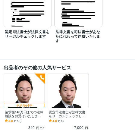
資格・検定
司法書士
取得年 : 2021年
行政書士
取得年 : 2008年
得意分野
認定司法書士が法律文書を
法律文書を司法書士があな
コンサルティング・士業
法律相談
法律文書作成
リーガルチェック
退職
リーガルチェックします
たに代わって作成いたしま
代行
す
法律業界
文書作成
出品者のその他の人気サービス
予約受付中
請求額140万円までの法律
認定司法書士が法律文書
相談をお受けいたします
をリーガルチェックしま
元裁判所書記官の認定司
す あなたが作った法律文
5.0
(150)
4.8
(16)
法書士です。法律相談は
書をチェック・添削・ア
340
7,000
お任せください！
ドバイスいたします
円
/分
円