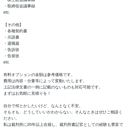
・取締役会議事録

etc.

【その他】

・各種契約書

・示談書

・退職届

・告訴状

・告発状

etc.

有料オプションの金額は参考価格です。

費用は内容・分量等によって変動いたします。

上記法律文書の一例に記載のないものも対応可能です。

まずはお気軽に見積りを！

自分で何とかしたいけど、なんとなく不安。

そもそも、どうしていいかわからない。そんなときはぜひご相談く
ださい。

私は裁判所に20年以上在籍し、裁判所書記官としての経験も豊富で