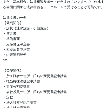
また、基本料金に法律相談サポートが含まれていますので、作成す
る書面に関する法律相談もトークルームで受けることが可能です。

法律文書の一例

【裁判関係】

・訴状（通常訴訟・少額訴訟）

・答弁書

・準備書面

・支払督促申立書

・相続放棄申述書

・内容証明郵便

etc.

【登記関係】

・所有権者の住所・氏名の変更登記申請書

・抵当権抹消登記申請書

・遺産分割協議書

・会社役員の住所・氏名の変更登記申請書

・定款

・法人設立登記申請書

・株主総会議事録
