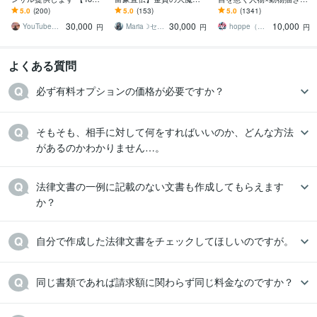
ube攻略PDF】とコンサル
します 財運・くじ運・高
す 挿絵・動画・グッズな
5.0
(200)
5.0
(153)
5.0
(1341)
であなたのCHを伸ばす
額当選・臨時収入を呼び
ど鮮やかな配色で個性を
30,000
30,000
10,000
込む強力双龍神と縁結び
出したい方へ
YouTubeマーケティング大関
Maria☽セレスティアルマスター
hoppe（ほっぺ）
円
円
円
よくある質問
必ず有料オプションの価格が必要ですか？
そもそも、相手に対して何をすればいいのか、どんな方法
があるのかわかりません…。
法律文書の一例に記載のない文書も作成してもらえます
か？
自分で作成した法律文書をチェックしてほしいのですが。
同じ書類であれば請求額に関わらず同じ料金なのですか？