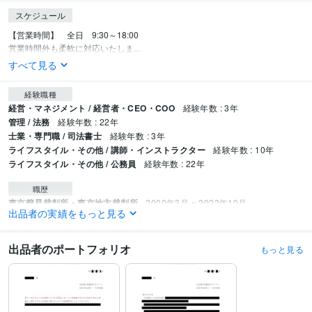
スケジュール
【営業時間】　全日　9:30～18:00

営業時間外も柔軟に対応いたしま...
すべて見る
経験職種
経営・マネジメント / 経営者・CEO・COO
経験年数 : 3年
管理 / 法務
経験年数 : 22年
士業・専門職 / 司法書士
経験年数 : 3年
ライフスタイル・その他 / 講師・インストラクター
経験年数 : 10年
ライフスタイル・その他 / 公務員
経験年数 : 22年
職歴
東京簡易裁判所・東京地方裁判所
2000年3月 ~ 2022年10月
出品者の実績をもっと見る
受賞歴
第24回司法書士特別研修　チューター
東京司法書士会　千代田支部セミナ
出品者のポートフォリオ
もっと見る
ー　講師
栃木県司法書士会　訴訟実践研修会　講師
神奈川青年司法書士
協議会セミナー　講師
群馬司法書士会　紛争解決支援促進のための研修
会　講師
大分県司法書士会　訴訟実践研修会　講師
第25回司法書士特別
研修　チューター