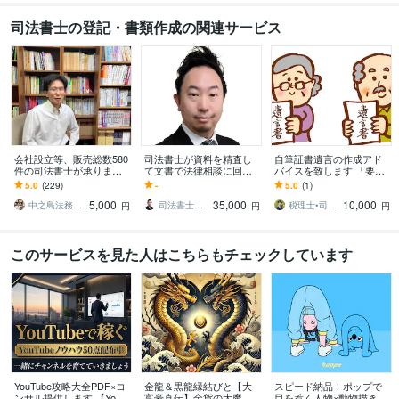
司法書士の登記・書類作成の関連サービス
会社設立等、販売総数580
司法書士が資料を精査し
自筆証書遺言の作成アド
件の司法書士が承ります 3
て文書で法律相談に回答
バイスを致します 「要件
65日、設立日を選べるよ
します 質問事項を専門家
を満たさない自筆証書は
5.0
(229)
-
5.0
(1)
うになりました！
がピンポイントで回答！
無効」専門家のチェック
5,000
35,000
10,000
ちょっとした法律問題に
を！
中之島法務事務所
司法書士事務所モチノロン
税理士•司法書士 西内事務所
円
円
円
このサービスを見た人はこちらもチェックしています
YouTube攻略大全PDF×コ
金龍＆黒龍縁結びと【大
スピード納品！ポップで
ンサル提供します 【YouT
富豪直伝】金貨の大魔術
目を惹く人物×動物描きま