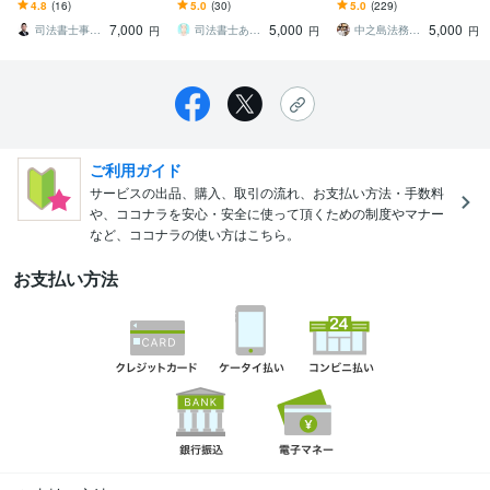
す あなたが作った法律文
す ひとつの案件につき、
65日、設立日を選べるよ
4.8
(16)
5.0
(30)
5.0
(229)
書をチェック・添削・ア
回数無制限で問合せが可
うになりました！
7,000
5,000
5,000
ドバイスいたします
能です
司法書士事務所モチノロン
司法書士あきやま事務所
中之島法務事務所
円
円
円
ご利用ガイド
サービスの出品、購入、取引の流れ、お支払い方法・手数料
や、ココナラを安心・安全に使って頂くための制度やマナー
など、ココナラの使い方はこちら。
お支払い方法