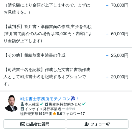
＋
70,000円
（請求額により金額が上下しますので、まずは
お見積りを。）
【裁判系】答弁書・準備書面の作成[主張を含む]
＋
60,000円
(答弁書で認否のみの場合は20,000円・内容によ
り金額が上下します)
＋
25,000円
【その他】相続放棄申述書の作成
【司法書士名を記載】作成した文書に書類作成
＋
20,000円
人として司法書士名を記載するオプションで
す。
司法書士事務所モチノロン
本人確認
機密保持契約(NDA)
インボイス発行事業者
未登録
総販売実績
193
評価
5.0
フォロワー
47
出品者に質問
フォロー
47