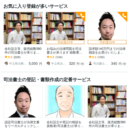
お気に入り登録が多いサービス
予約受付中
予約受付中
会社設立等、販売総数580
お悩みの法律問題を司法
請求額140万円までの法律
件の司法書士が承ります 3
書士が承ります 経験豊富
相談をお受けいたします
65日、設立日を選べるよ
な司法書士(ココナラ500
元裁判所書記官の認定司
5.0
(229)
5.0
(104)
5.0
(150)
うになりました！
件)に聞いてみませんか
法書士です。法律相談は
5,000
320
340
お任せください！
中之島法務事務所
中之島法務事務所
司法書士事務所モチノロン
円
円
/分
円
/分
司法書士の登記・書類作成の定番サービス
認定司法書士が法律文書
会社設立や登記の相談を
会社設立等、販売総数580
をリーガルチェックしま
資格者(司法書士)が承りま
件の司法書士が承ります 3