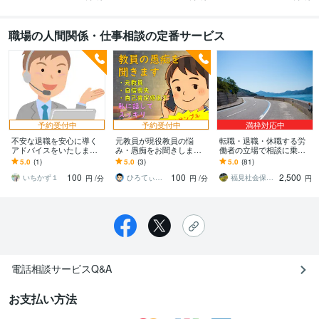
職場の人間関係・仕事相談の定番サービス
予約受付中
予約受付中
満枠対応中
不安な退職を安心に導く
元教員が現役教員の悩
転職・退職・休職する労
アドバイスをいたします
み・愚痴をお聞きします
働者の立場で相談に乗り
円満退職/有休/残業代/ボー
精神的につらい、自己肯
ます 有給休暇・残業代・
5.0
(1)
5.0
(3)
5.0
(81)
ナスなど諦める前にプロ
定感喪失、辞めても転職
失業保険・雇用契約・解
100
100
2,500
に相談を！
が不安…など！！
雇等何でもOKです！
いちかず１
ひろてぃーpapa☆プロ家庭教師☆
福見社会保険労務士事務所
円
/分
円
/分
円
電話相談サービスQ&A
お支払い方法