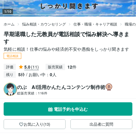
1/10
ホーム
悩み相談・カウンセリング
仕事・職場・キャリア相談
職場の
早期退職した元教員が電話相談で悩み解決へ導きま
す
気軽に相談！仕事の悩みや経済的不安や愚痴をしっかり聞きます
電話相談
5.0
(11)
12
件
評価
販売実績
5
枠 / お願い中：
0
人
残り
のぶ AI活用かんたんコンテンツ制作術
総販売実績：
116件
電話予約を申込む
お気に入り(13)
出品者に質問