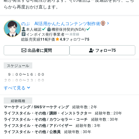
らから再度おかけ直します。
のぶ AI活用かんたんコンテンツ制作術
本人確認
機密保持契約(NDA)
インボイス発行事業者
未登録
総販売実績
116
評価
4.9
フォロワー
75
出品者に質問
フォロー
75
スケジュール
　９：００〜１６：００

２０：００〜２３：００
すべて見る
経験職種
マーケティング / SNSマーケティング
経験年数 : 2年
ライフスタイル・その他 / 講師・インストラクター
経験年数 : 20年
ライフスタイル・その他 / カウンセラー・コーチ
経験年数 : 30年
ライフスタイル・その他 / アドバイザー
経験年数 : 3年
ライフスタイル・その他 / 公務員
経験年数 : 30年