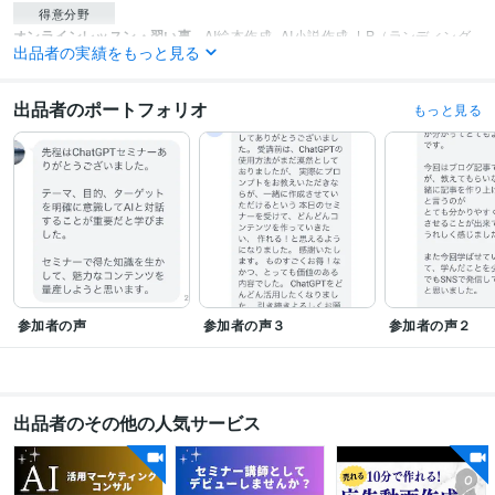
得意分野
オンラインレッスン・習い事
AI絵本作成
AI小説作成
LP（ランディング
出品者の実績をもっと見る
ページ）作成
プロンプト制作
画像制作
ビジネス 仕事 創作
出品者のポートフォリオ
もっと見る
参加者の声
参加者の声３
参加者の声２
出品者のその他の人気サービス