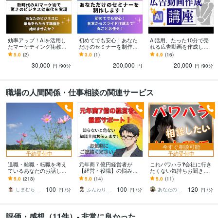
効率アップ！AIを活用し
初めてでも安心！あなた
AI活用、たった10分で売
たマーケティング術教え
だけのセミナーを制作し
れる広告動画を作成しま
ます 新時代のAIマーケ術
ます 台本からスライドま
す あなたの商品を宣伝し
5.0
(2)
3.0
(1)
4.9
(16)
をマスターして驚きのビ
で丸ごとお任せ！セミナ
ませんか！AIで簡単に広
30,000
200,000
20,000
ジネス効率化を実現
ー講師始めませんか？
告動画を作れます
円
/90分
円
円
/90分
職場の人間関係・仕事相談の関連サービス
今すぐ相談可能
予約受付中
予約受付中
退職・離職・転職を考え
元年商７億円経営者が
これパワハラ❓会社に行き
ているあなたのお話し聴
【経営・役職】の悩みを
たくない気持ちお聞きし
きます 不安や不満を取り
聴きます 私も悩んだ【一
ます 会社の人間関係⭐上
5.0
(218)
5.0
(14)
5.0
(11)
除き明るい未来のお手伝
人で抱え込まず】まずは
司対応ストレス休職経験
100
100
120
いいたします。
言葉にしてみませんか？
のある私が聞きます
しまむら＠人事コンサルタント
ふんわりこころサポート☘️みちまさ
あなたのサポーター⭐えみ
円
/分
円
/分
円
/分
評価・感想（11件）- 非常に良かった