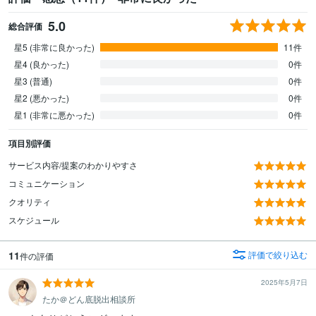
5.0
総合評価
星5 (非常に良かった)
11件
星4 (良かった)
0件
星3 (普通)
0件
星2 (悪かった)
0件
星1 (非常に悪かった)
0件
項目別評価
サービス内容/提案のわかりやすさ
コミュニケーション
クオリティ
スケジュール
11
評価で絞り込む
件の評価
2025年5月7日
たか＠どん底脱出相談所