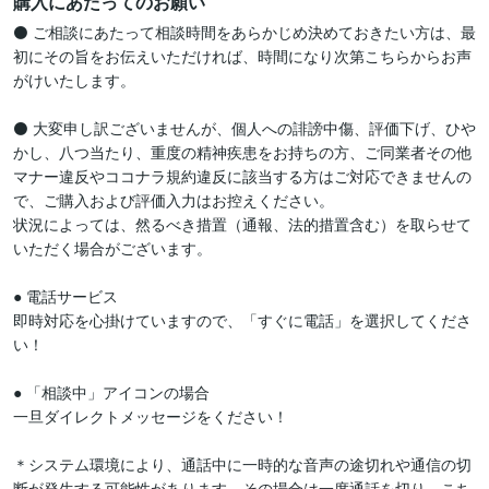
購入にあたってのお願い
⚫️ ご相談にあたって相談時間をあらかじめ決めておきたい方は、最
初にその旨をお伝えいただければ、時間になり次第こちらからお声
がけいたします。

⚫️ 大変申し訳ございませんが、個人への誹謗中傷、評価下げ、ひや
かし、八つ当たり、重度の精神疾患をお持ちの方、ご同業者その他
マナー違反やココナラ規約違反に該当する方はご対応できませんの
で、ご購入および評価入力はお控えください。

状況によっては、然るべき措置（通報、法的措置含む）を取らせて
いただく場合がございます。

● 電話サービス

即時対応を心掛けていますので、「すぐに電話」を選択してくださ
い！

● 「相談中」アイコンの場合

一旦ダイレクトメッセージをください！

＊システム環境により、通話中に一時的な音声の途切れや通信の切
断が発生する可能性があります。その場合は一度通話を切り、こち