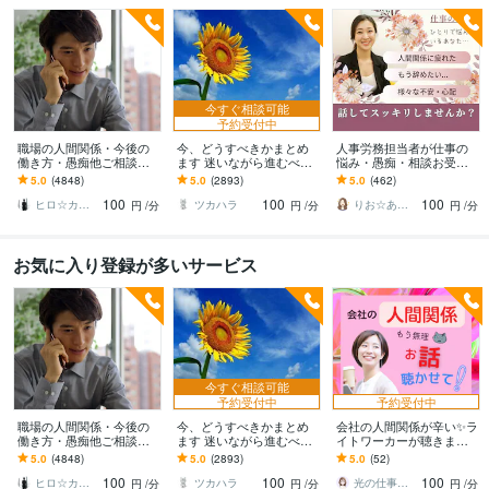
今すぐ相談可能
予約受付中
職場の人間関係・今後の
今、どうすべきかまとめ
人事労務担当者が仕事の
働き方・愚痴他ご相談承
ます 迷いながら進むべき
悩み・愚痴・相談お受け
ります お金に関する悩
道を探している方へ
します 職場の人間関係・
5.0
(4848)
5.0
(2893)
5.0
(462)
み・転職・職場の悩みな
仕事・将来の不安・転
100
100
100
どお伺い致します
職・面接等一緒に考えま
ヒロ☆カウンセリング＆コンサルティング
ツカハラ
りお☆あなたの背中そっと押します
円
/分
円
/分
円
/分
す
お気に入り登録が多いサービス
今すぐ相談可能
予約受付中
予約受付中
職場の人間関係・今後の
今、どうすべきかまとめ
会社の人間関係が辛い✨️ラ
働き方・愚痴他ご相談承
ます 迷いながら進むべき
イトワーカーが聴きます
ります お金に関する悩
道を探している方へ
パワハラ上司・意地悪な
5.0
(4848)
5.0
(2893)
5.0
(52)
み・転職・職場の悩みな
同僚・仲間外れ・無視・
100
100
100
どお伺い致します
無関心・いじめ
ヒロ☆カウンセリング＆コンサルティング
ツカハラ
光の仕事人＠SACHIKO
円
/分
円
/分
円
/分