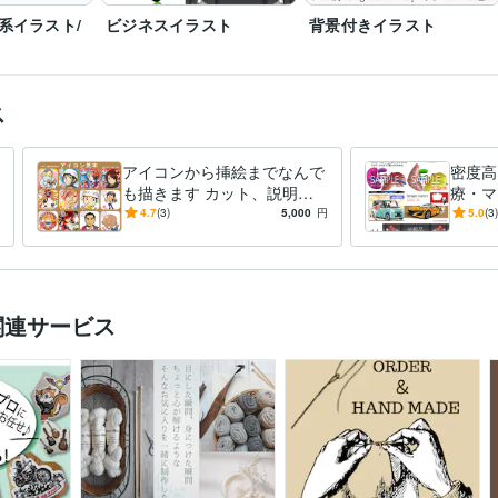
系イラスト/
ビジネスイラスト
背景付きイラスト
ス
アイコンから挿絵までなんで
密度高
も描きます カット、説明
療・マ
図、マシン系からウェルカム
メージ
4.7
(3)
5,000
円
5.0
(3)
ボードまで何でも可！
ら制作
関連サービス