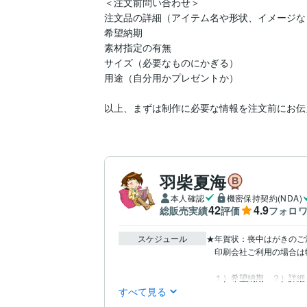
＜注文前問い合わせ＞

注文品の詳細（アイテム名や形状、イメージなど
希望納期

素材指定の有無

サイズ（必要なものにかぎる）

用途（自分用かプレゼントか）

羽柴夏海
本人確認
機密保持契約(NDA)
42
4.9
総販売実績
評価
フォロ
スケジュール
★年賀状：喪中はがきのご
　印刷会社ご利用の場合は
　１）希望納期　２）詳細
すべて見る