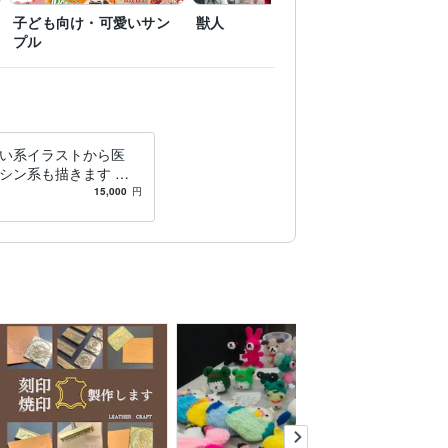
子ども向け・可愛いサン
獣人
写真加工
プル
い系イラストから医
シン系も描きます イ
図などもラフと説明か
15,000
円
します。