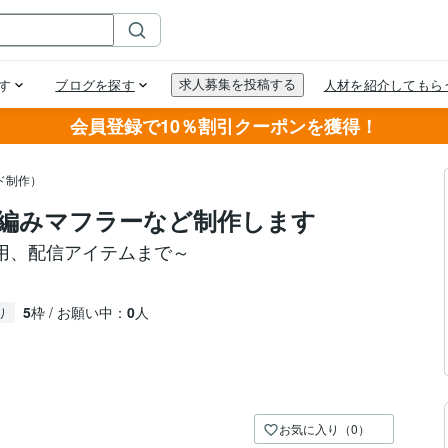
会員登録で10％割引クーポンを獲得！
ド制作）
編みマフラーなど制作します
用、配信アイテムまで～
5
枠 / お願い中：
0
人
り
お気に入り（0）