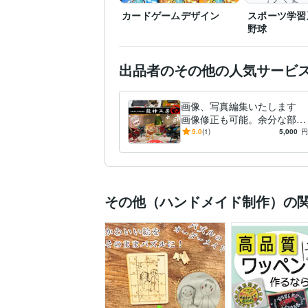
カードゲームデザイン
スポーツ学習
野球
出品者のその他の人気サービ
画像、写真編集いたします
画像修正も可能。余分な部分
を消したり追加したり応相談
5.0
(1)
5,000
円
その他（ハンドメイド制作）の