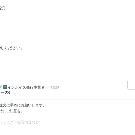
）

インボイス発行事業者
未登録
23
ワー
注文は早めにお願いします。

特にご注意を。

（サイズ・描写内容など）