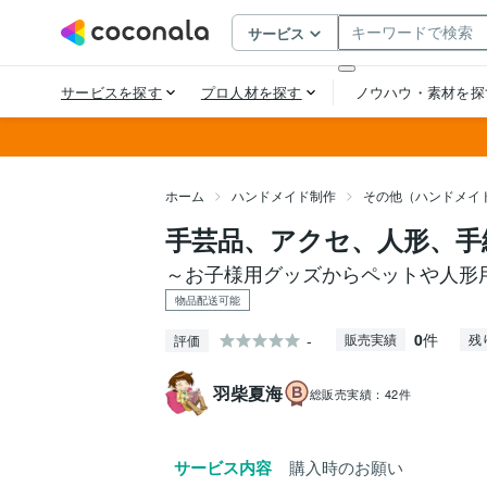
ホーム
ハンドメイド制作
その他（ハンドメイ
手芸品、アクセ、人形、手
～お子様用グッズからペットや人形
物品配送可能
0
件
-
販売実績
残
評価
羽柴夏海
総販売実績：
42件
サービス内容
購入時のお願い