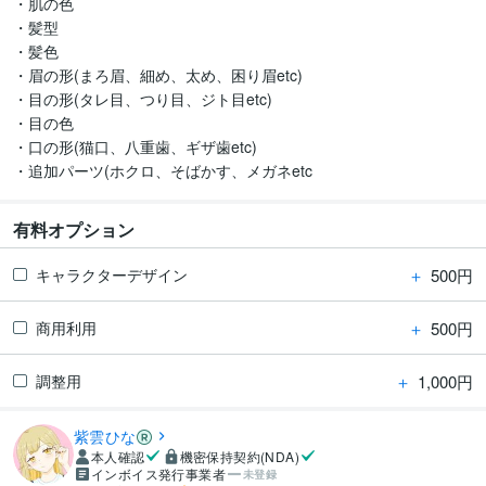
・肌の色

・髪型

・髪色

・眉の形(まろ眉、細め、太め、困り眉etc)

・目の形(タレ目、つり目、ジト目etc)

・目の色

・口の形(猫口、八重歯、ギザ歯etc)

有料オプション
＋
500円
キャラクターデザイン
＋
500円
商用利用
＋
1,000円
調整用
紫雲ひな
本人確認
機密保持契約(NDA)
インボイス発行事業者
未登録