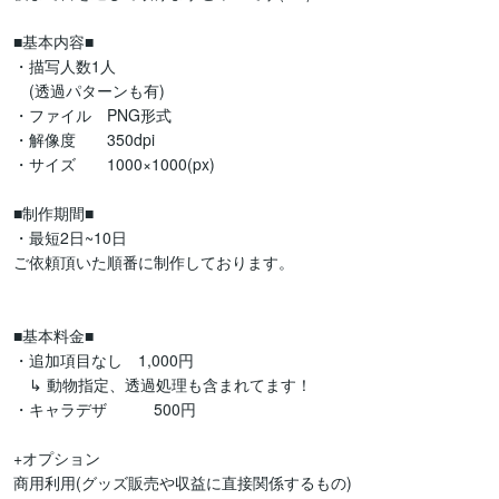
■基本内容■

・描写人数1人

　(透過パターンも有)

・ファイル　PNG形式

・解像度　　350dpi

・サイズ　　1000×1000(px)

■制作期間■

・最短2日~10日

ご依頼頂いた順番に制作しております。

■基本料金■

・追加項目なし　1,000円

　↳ 動物指定、透過処理も含まれてます！

・キャラデザ　　　500円

+オプション

商用利用(グッズ販売や収益に直接関係するもの)
