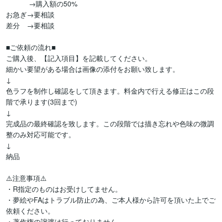
　　　 →購入額の50%

お急ぎ→要相談

差分　→要相談

■ご依頼の流れ■

ご購入後、【記入項目】を記載してください。

細かい要望がある場合は画像の添付をお願い致します。

↓

色ラフを制作し確認をして頂きます。料金内で行える修正はこの段
階で承ります(3回まで)

↓

完成品の最終確認を致します。この段階では描き忘れや色味の微調
整のみ対応可能です。

↓

納品

⚠️注意事項⚠️

・R指定のものはお受けしてません。

・夢絵やFAはトラブル防止の為、ご本人様から許可を頂いた上でご
依頼ください。

・著作権の譲渡は行っておりません。
