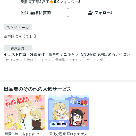
総販売実績
8
評価
5.0
フォロワー
5
出品者に質問
フォロー
5
スケジュール
基本的に何時でも◎
得意分野
イラスト作成・漫画制作
量産型ミニキャラ
SNS等に使用出来るアイコン
オリジナル
絵師
アイコン
量産型ミニキャラ
キャラデザ
出品者のその他の人気サービス
可愛い絵、描きます アイ
天使と悪魔 届けます 大人