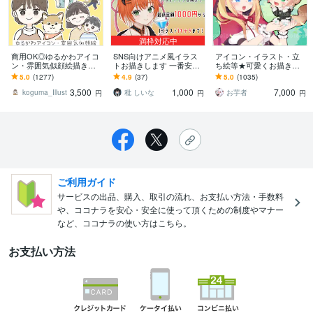
満枠対応中
商用OK◎ゆるかわアイコ
SNS向けアニメ風イラス
アイコン・イラスト・立
ン・雰囲気似顔絵描きま
トお描きします 一番安い
ち絵等★可愛くお描きし
す SNS・ブログ色々使え
プランは最低サービス価
ます ココナラ累計1000件
5.0
(1277)
4.9
(37)
5.0
(1035)
る！ほんわか/優しい/シン
格での販売！最短3日納品
超えで安心取引★ミニキ
3,500
1,000
7,000
プルイラスト
可！
ャラ通常頭身など
koguma_Illust
秕 しいな
お芋者
円
円
円
ご利用ガイド
サービスの出品、購入、取引の流れ、お支払い方法・手数料
や、ココナラを安心・安全に使って頂くための制度やマナー
など、ココナラの使い方はこちら。
お支払い方法