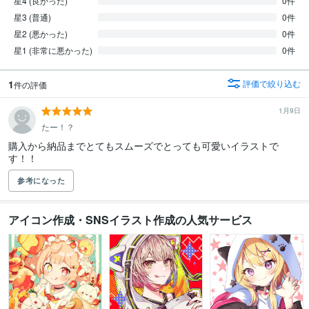
星4 (良かった)
0件
星3 (普通)
0件
星2 (悪かった)
0件
星1 (非常に悪かった)
0件
1
評価で絞り込む
件の評価
1月9日
たー！？
購入から納品までとてもスムーズでとっても可愛いイラストで
す！！
参考になった
アイコン作成・SNSイラスト作成の人気サービス