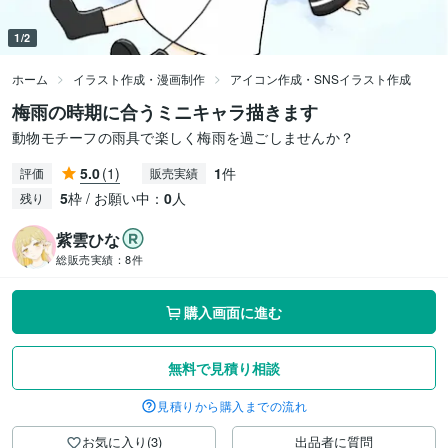
1/2
ホーム
イラスト作成・漫画制作
アイコン作成・SNSイラスト作成
梅雨の時期に合うミニキャラ描きます
動物モチーフの雨具で楽しく梅雨を過ごしませんか？
5.0
(1)
1
件
評価
販売実績
5
枠 / お願い中：
0
人
残り
紫雲ひな
総販売実績：
8件
購入画面に進む
無料で見積り相談
見積りから購入までの流れ
お気に入り(3)
出品者に質問