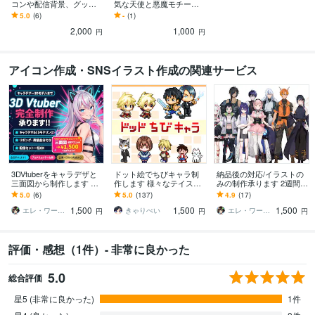
コンや配信背景、グッズ
気な天使と悪魔モチーフ
制作など活動のお手伝い
のアイコンイラストで
5.0
(6)
-
(1)
がしたい！
す！
2,000
1,000
円
円
アイコン作成・SNSイラスト作成の関連サービス
3DVtuberをキャラデザと
ドット絵でちびキャラ制
納品後の対応/イラストの
三面図から制作します 配
作します 様々なテイスト
みの制作承ります 2週間後
信画面/背景/ネームロゴ/離
のちびキャラを作成しま
のアフター対応受付窓口
5.0
(6)
5.0
(137)
4.9
(17)
席中/待機中/OP/EDセット
す
です
1,500
1,500
1,500
エレ・ワークス｜Vtuber制作
きゃりぺい
エレ・ワークス｜Vtuber制作
円
円
円
評価・感想（1件）- 非常に良かった
5.0
総合評価
星5 (非常に良かった)
1件