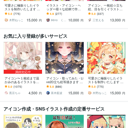
可愛さに極振りしたイラ
イラスト・アイコン・ヘ
アイコン、一枚絵☆立ち
ストを制作いたします ★
ッダー様々な絵柄で作成
絵、目を引くイラスト描
商用利用＆二次利用込
します 商用可！似顔絵・
きます イリアム、サム
5.0
(775)
4.9
(277)
5.0
(337)
み！ミニキャラは小物２
ブログ・インスタ・動画
ネ、live2D、YouTube、歌
15,000
10,000
13,000
点まで無料！★
配信サムネ等用途様々！
ってみたも
木野ねっこ
96no くろの
三笠える
円
円
円
お気に入り登録が多いサービス
満枠対応中
アイコン〜１枚絵まで温
アイコン・歌ってみた・Li
可愛さに極振りしたイラ
かみのあるイラストを描
ve2D立ち絵等描きます ち
ストを制作いたします ★
きます ★ココナラ自体が
びキャラや配信用イラス
商用利用＆二次利用込
5.0
(1075)
5.0
(886)
5.0
(775)
初めての方も、お気軽に
ト等、幅広く制作してい
み！ミニキャラは小物２
4,500
15,000
15,000
ご相談ください♪★
ます！
点まで無料！★
黒豆ちゃ
茶木藍波
木野ねっこ
円
円
円
アイコン作成・SNSイラスト作成の定番サービス