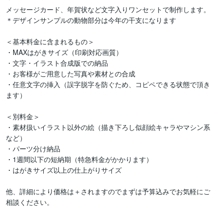
メッセージカード、年賀状など文字入りワンセットで制作します。

＊デザインサンプルの動物部分は今年の干支になります

＜基本料金に含まれるもの＞

・MAXはがきサイズ（印刷対応画質）

・文字・イラスト合成版での納品

・お客様がご用意した写真や素材との合成

・任意文字の挿入（誤字脱字を防ぐため、コピペできる状態で頂き
ます）

＜別料金＞

・素材扱いイラスト以外の絵（描き下ろし似顔絵キャラやマシン系
など）

・パーツ分け納品

・1週間以下の短納期（特急料金がかかります）

・はがきサイズ以上の仕上がりサイズ

他、詳細により価格は＋されますのでまずは予算込みでお気軽にご
相談ください。