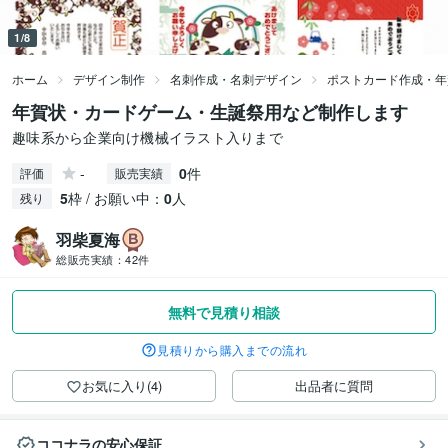
1/8
ホーム
デザイン制作
名刺作成・名刺デザイン
ポストカード作成・年
年賀状・カードゲーム・生誕祭用など制作します
趣味系から企業向け機械イラスト入りまで
-
0
件
評価
販売実績
5
枠 / お願い中：
0
人
残り
羽柴夏海
総販売実績：
42件
無料で見積り相談
見積りから購入までの流れ
お気に入り(4)
出品者に質問
ココナラの安心保証