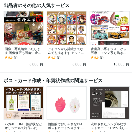
出品者のその他の人気サービス
画像、写真編集いたしま
アイコンから挿絵までな
密度高い系イラストから
す 画像修正も可能。余分
んでも描きます カット、
医療・マシン系も描きま
な部分を消したり追加し
説明図、マシン系からウ
す イメージ図などもラフ
5.0
(1)
4.7
(3)
5.0
(3)
たり応相談
ェルカムボードまで何で
と説明から制作します。
5,000
5,000
15,000
も可！
円
円
円
ポストカード作成・年賀状作成の関連サービス
ハガキ・DM・挨拶状など
個性的でおしゃれなDM・
洗練されたシンプルなポ
オリジナルで制作いたし
ポストカード作ります 〜
ストカード・DM作成しま
ます 印刷のサポートも可
丁寧なヒアリングのもと
す 展示会やイベントの招