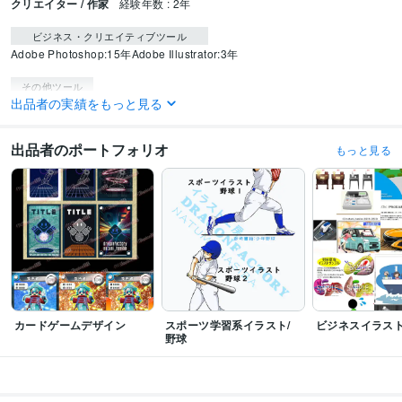
クリエイター / 作家
経験年数 : 2年
ビジネス・クリエイティブツール
Adobe Photoshop:15年
Adobe Illustrator:3年
その他ツール
出品者の実績をもっと見る
Creative Cloud Standard:0年
得意分野
出品者のポートフォリオ
もっと見る
イラスト作成・漫画制作
ディフォルメ～リアル寄りまで
イラストレーター
デザイン制作
画像加工
カードゲームデザイン
スポーツ学習系イラスト/
ビジネスイラス
野球