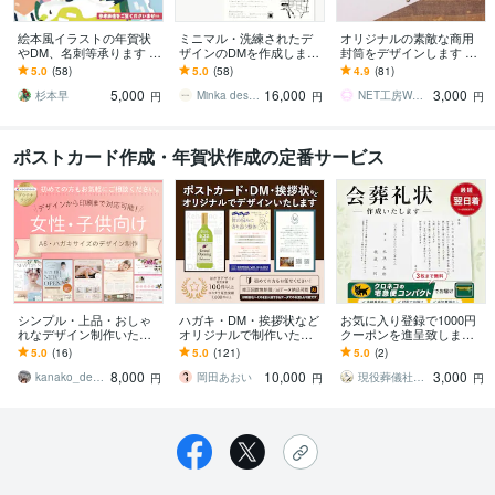
絵本風イラストの年賀状
ミニマル・洗練されたデ
オリジナルの素敵な商用
やDM、名刺等承ります 制
ザインのDMを作成します
封筒をデザインします 高
作実績多数！印刷データ
イベントやお店の開業案
品質でオシャレなオリジ
5.0
(58)
5.0
(58)
4.9
(81)
ともに作成可能です
内をご検討の方へ 印刷
ナル商用封筒デザインを
5,000
16,000
3,000
もお受け可能です
格安に
杉本早
Minka design
NET工房WooPaa
円
円
円
ポストカード作成・年賀状作成の定番サービス
シンプル・上品・おしゃ
ハガキ・DM・挨拶状など
お気に入り登録で1000円
れなデザイン制作いたし
オリジナルで制作いたし
クーポンを進呈致します
ます 印刷まで対応可！初
ます 印刷のサポートも可
文面・台紙・配送方法ま
5.0
(16)
5.0
(121)
5.0
(2)
めての方大歓迎＾＾美容
能です。不慣れな方も気
で選べる会葬礼状を丁寧
8,000
10,000
3,000
室・サロン・ジム等
軽にお問合わせ下さい
にお作りします。
kanako_design✴︎
岡田あおい
現役葬儀社員の会葬礼状
円
円
円