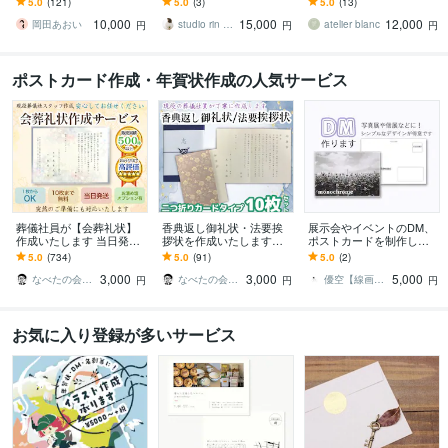
5.0
(121)
5.0
(3)
5.0
(13)
能です。不慣れな方も気
最適なデザインを提案し
待状など。見やすく分か
10,000
15,000
12,000
軽にお問合わせ下さい
ます〜
りやすいデザイン
岡田あおい
studio rin rin_eika
atelier blanc
円
円
円
ポストカード作成・年賀状作成の人気サービス
葬儀社員が【会葬礼状】
香典返し御礼状・法要挨
展示会やイベントのDM、
作成いたします 当日発
拶状を作成いたします
ポストカードを制作しま
送・翌日配達可能／忌引
【二つ折りカードタイプ1
す 作品/メインビジュアル
5.0
(734)
5.0
(91)
5.0
(2)
証明として１枚でもOK！
0枚セット】当日発送・翌
を使用して、印象に残るD
3,000
3,000
5,000
日配達可能
Mに！
なべたの会葬礼状
なべたの会葬礼状
優空【線画・DMハガキ作成】
円
円
円
お気に入り登録が多いサービス