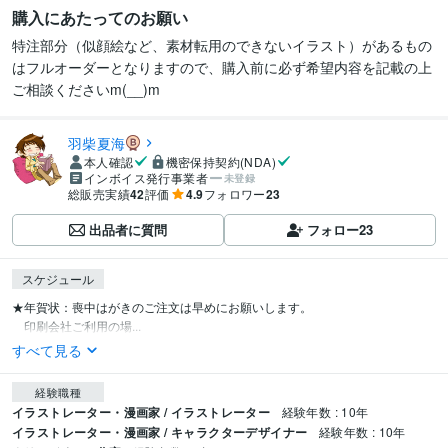
購入にあたってのお願い
特注部分（似顔絵など、素材転用のできないイラスト）があるもの
はフルオーダーとなりますので、購入前に必ず希望内容を記載の上
ご相談くださいm(__)m
羽柴夏海
本人確認
機密保持契約(NDA)
インボイス発行事業者
未登録
総販売実績
42
評価
4.9
フォロワー
23
出品者に質問
フォロー
23
スケジュール
★年賀状：喪中はがきのご注文は早めにお願いします。

　印刷会社ご利用の場...
すべて見る
経験職種
イラストレーター・漫画家 / イラストレーター
経験年数 : 10年
イラストレーター・漫画家 / キャラクターデザイナー
経験年数 : 10年