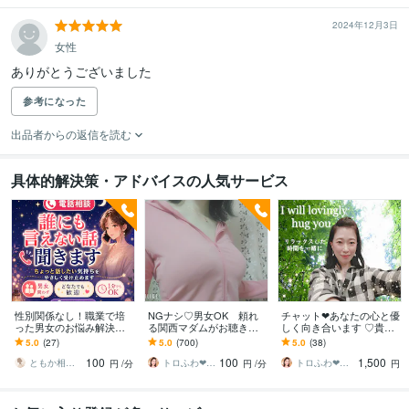
2024年12月3日
女性
ありがとうございました
参考になった
出品者からの返信を読む
具体的解決策・アドバイスの人気サービス
性別関係なし！職業で培
NGナシ♡男女OK 頼れ
チャット❤あなたの心と優
った男女のお悩み解決し
る関西マダムがお聴きし
しく向き合います ♡貴方
ます 誰にも言えない気持
ます ♡貴方はロケット♡
はロケット♡エネルギー
5.0
(27)
5.0
(700)
5.0
(38)
ち、責めずにゆっくり受
エネルギーの発射基地♡N
の発射基地♡NATSUKO♡
100
100
1,500
け止めます
ATSUKO♡
ともか相談室
トロふわ❤なつこ
トロふわ❤なつこ
円
/分
円
/分
円