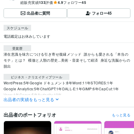
総販売実績
133
評価
4.9
フォロワー
45
出品者に質問
フォロー
45
スケジュール
電話鑑定はお休みしています
受賞歴
潜在意識を味方につける引き寄せ復縁メソッド
誰からも愛される「本当の
モテ」とは？
模倣と人類の歴史...美術・音楽そして経済
身近な洗脳からの
脱出
ビジネス・クリエイティブツール
WordPress:5年
Google ドキュメント:8年
Word:11年
STORES:1年
Google Analytics:5年
ChatGPT:1年
DALL-E:1年
GIMP:6年
CapCut:1年
Vrew:1年
Canva:5年
Audacity:10年
出品者の実績をもっと見る
得意分野
占い
タロット
ルノルマンカード
ペンデュラム
オラクルカード
霊感
傾
出品者のポートフォリオ
もっと見る
聴
アドバイス
タロットカウンセリング
算命学
恋愛
人間関係
結婚
不倫
片思い
スピリチュアル
仕事
あの人の気持ち
人生
非モテ
悩み相談・カウンセリング
恋愛・不倫・DV・HSP・人生・仕事