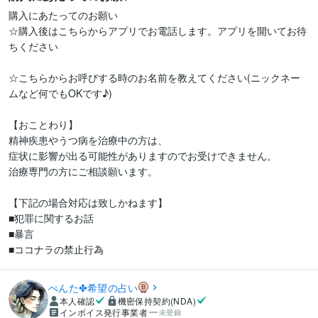
購入にあたってのお願い

☆購入後はこちらからアプリでお電話します。アプリを開いてお待
ちください

☆こちらからお呼びする時のお名前を教えてください(ニックネー
ムなど何でもOKです♪)

【おことわり】

精神疾患やうつ病を治療中の方は、

症状に影響が出る可能性がありますのでお受けできません。

治療専門の方にご相談願います。

【下記の場合対応は致しかねます】

■犯罪に関するお話

■暴言

ぺんた✤希望の占い
本人確認
機密保持契約(NDA)
インボイス発行事業者
未登録