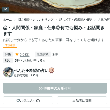
1/5
ホーム
悩み相談・カウンセリング
話し相手・愚痴聞き相談
具体的解
恋・人間関係・家庭・仕事◎何でも悩み・お話聞き
ます
お試し一分からでも可！あなたの言葉に耳をじっくりと傾けます
電話相談
5.0
(2)
2
件
評価
販売実績
5
枠 / お願い中：
0
人
残り
ぺんた✤希望の占い
総販売実績：
133件
待機中のみ受付可
お気に入り(7)
出品者に質問