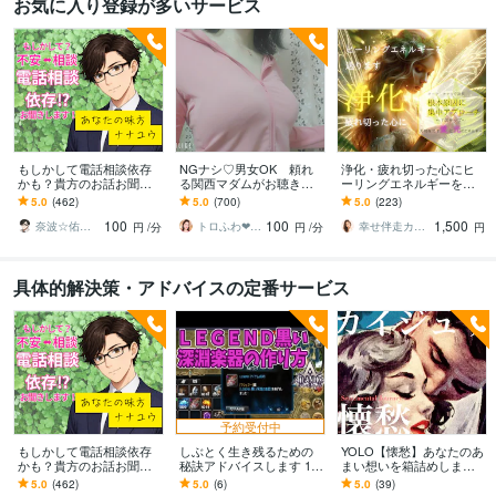
お気に入り登録が多いサービス
もしかして電話相談依存
NGナシ♡男女OK 頼れ
浄化・疲れ切った心にヒ
かも？貴方のお話お聞き
る関西マダムがお聴きし
ーリングエネルギーを送
します 繰り返す不安と相
ます ♡貴方はロケット♡
ります 万物を癒す/オー
5.0
(462)
5.0
(700)
5.0
(223)
談のループ 安心したい
エネルギーの発射基地♡N
ラ・チャクラ調整/根本原
100
100
1,500
気持ちを整える時間に！
ATSUKO♡
因に集中アプローチ
奈波☆佑弥 ✨あなたの味方 ナナユウ✨
トロふわ❤なつこ
幸せ伴走カウンセラー⭐︎H・RAMIII
円
/分
円
/分
円
具体的解決策・アドバイスの定番サービス
予約受付中
もしかして電話相談依存
しぶとく生き残るための
YOLO【懐愁】あなたのあ
かも？貴方のお話お聞き
秘訣アドバイスします 15
まい想いを箱詰めします
します 繰り返す不安と相
年間引きこもってるガチ
秘めた思い出は闇と光の
5.0
(462)
5.0
(6)
5.0
(39)
談のループ 安心したい
ニートでも大丈夫と自身
ドラマ。人生に彩りを。