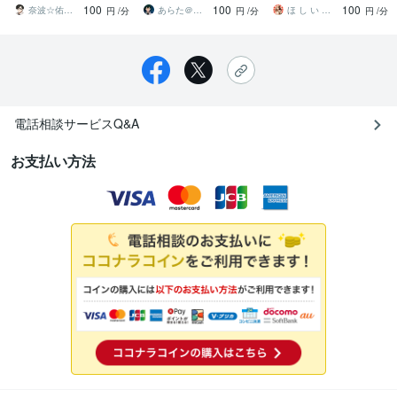
100
100
100
気持ちを整える時間に！
の生存で証明
懐愁体験しない？
奈波☆佑弥 ✨あなたの味方 ナナユウ✨
あらた＠マシュマー
ほ し い ち こ loving怪盗乙女
円
/分
円
/分
円
/分
電話相談サービスQ&A
お支払い方法