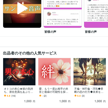
恋愛
人生
結婚
仕事
家族関係
人間関係
夫婦
片思い
毒親
親子関係
語学力
英語
日常会話レベル
皆様の声
皆様の声
出品者のその他の人気サービス
オトコの本心★彼の気持
愛、もう一度お相手の本
不倫・W不倫・浮気◆禁
ち、潜在意識をあぶり出
音と復縁の可能性を探り
断の恋の行方◆未来を読
します 男性心理は解らな
ます 音信不通♦LINEブロ
みます あの人の本心は？
4.9
(16)
-
(2)
5.0
(3)
くて当たり前！男性占い
ック♦連絡取りたいけど勇
これからどうすればい
1,000
1,000
1,000
師だけがわかる男の真実
気がない等
い？これからどうなる
円
円
円
の？