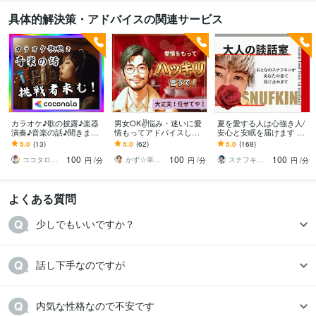
具体的解決策・アドバイスの関連サービス
カラオケ♪歌の披露♪楽器
男女OK✌️悩み・迷いに愛
夏を愛する人は心強き人/
演奏♪音楽の話♪聞きます
情もってアドバイスしま
安心と安眠を届けます 恋
ダンス♪エレキギター♪ボ
す 仕事・人間関係・複雑
愛/仕事/人間関係/愚痴/雑
5.0
(13)
5.0
(62)
5.0
(168)
ーカル♪オーディオ♪嫉妬
恋愛…負のループを抜け
談！人生のベテランに任
100
100
100
♪トラブル
出すお手伝いするで
せてね
ココタロウ☆メンタルレリーブ
かず☆幸せ案内所
スナフキン♡恋愛アドバイザー＆占い師
円
/分
円
/分
円
/分
よくある質問
少しでもいいですか？
話し下手なのですが
内気な性格なので不安です