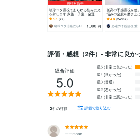
満枠対応中
琉球ユタ霊視であらゆる悩みに光
孤高の予感霊視を使
を射します 家族・子宝・金運・
悩みの全般を磨き上
人間関係・仕事運・恋愛などあら
した予感より霊視に
5.0
(22)
4.9
(24367)
ゆる悩みを
1,000
琉球ユタ比嘉にらい
必達の予感霊視 渡邊
円
評価・感想（2件）- 非常に良か
星5 (非常に良かった)
総合評価
星4 (良かった)
5.0
星3 (普通)
星2 (悪かった)
星1 (非常に悪かった)
2
評価で絞り込む
件の評価
ーーmone