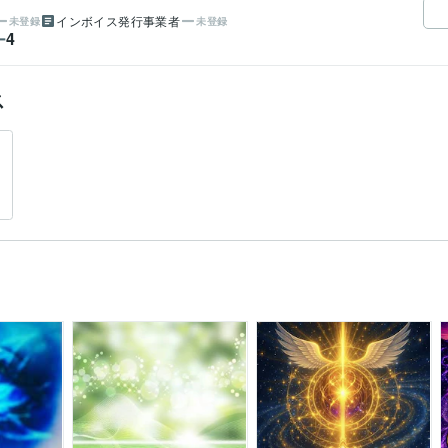
インボイス発行事業者
未登録
未登録
4
ー
ス