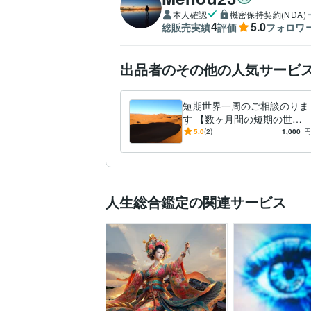
本人確認
機密保持契約(NDA)
4
5.0
総販売実績
評価
フォロワ
出品者のその他の人気サービ
短期世界一周のご相談のりま
す 【数ヶ月間の短期の世界
一周を検討されている方へ】
5.0
(2)
1,000
円
人生総合鑑定の関連サービス