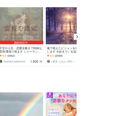
満枠対応中
子宝や人生・恋愛全般まで特殊な
魂で視えたビジョンを現実に落と
視えたこと感じ
霊視/透視で視ます シャーマンの
します 今起きている流れと選択
ま真摯にお伝え
血筋による霊視をご体験ください
肢を伝えます
ピリチュアルを
5.0
(3662)
5.0
(2599)
5.0
(8061)
ませ
の心に寄り添い
1,500
380
madoka sakamoto
⭐︎吏音 りおん 358 ⭐︎
円
円
/分