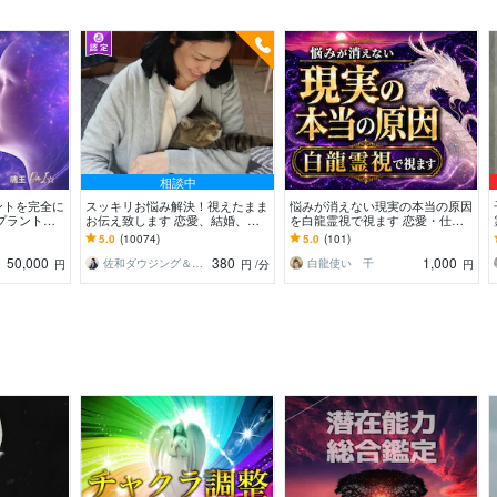
相談中
ントを完全に
スッキリお悩み解決！視えたまま
悩みが消えない現実の本当の原因
プラント全
お伝え致します 恋愛、結婚、人
を白龍霊視で視ます 恋愛・仕
解放・カルマ浄
間関係、仕事、人生、ペットの気
事・お金・人間関係｜流れを変え
5.0
(10074)
5.0
(101)
持ち等◎祈願付き
る次の一手を導きます
50,000
380
1,000
佐和ダウジング＆スピリットメンター
白龍使い 千
円
円
/分
円