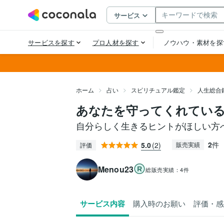
ホーム
占い
スピリチュアル鑑定
人生総合
あなたを守ってくれてい
自分らしく生きるヒントがほしい方
2
件
5.0
(2)
販売実績
評価
Menou23
総販売実績：
4件
サービス内容
購入時のお願い
評価・感