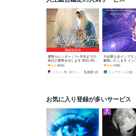
満枠対応中
運勢カレンダー｜1ヶ月先までの
不必要な全インプラ
毎日の運勢を出します 30日×500
解除いたします イン
字のおよそ1万5千文字で細かく詳
解除創始者 × 魂の
5.0
(605)
5.0
(169)
細に記します
化・能力開花
5,000
コトハ ⸜❤︎⸝ 新サービス提供開始✨️
インプラント全解除創始者｜魂王DaI⭐︎
円
お気に入り登録が多いサービス