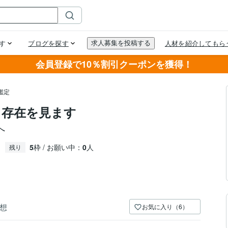
会員登録で10％割引クーポンを獲得！
鑑定
る存在を見ます
へ
5
枠 / お願い中：
0
人
残り
想
お気に入り（6）