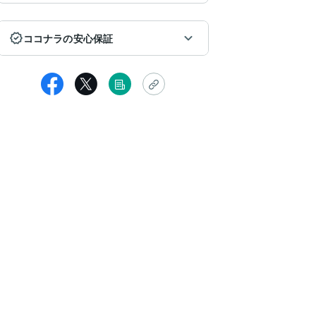
ココナラの安心保証
ebisen95
の度は鑑定ありがとうございました！あたたかみのある鑑定で癒され
ました^_^