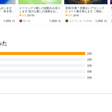
い占います
ヒーリング☆癒しの波動をお送り
霊視/仕事＊恋愛占いアカシック
げ、研ぎ澄ま
します 強力な癒しの波動をお送
レコード書き換えます ご懐妊報
より導きます
りします。リピーター様も是非ど
告多数※恋愛＊子宝＊不倫＊転職
5.0
(2078)
5.0
(204)
うぞ＾＾
占い※人生全般
1,000
1,000
1,000
 潤一
結づき
セリアン＆ソル中央太陽
円
円
円
った
2件
0件
0件
0件
0件