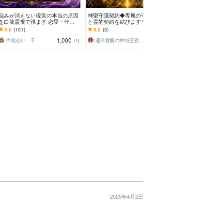
悩みが消えない現実の本当の原因
神聖守護契約◆専属の守護霊神格
心身のお疲れを
を白龍霊視で視ます 恋愛・仕
と霊的契約を結びます 守護霊神
隔ヒーリングし
事・お金・人間関係｜流れを変え
格と霊的な繋がりを調律し正式な
れない、スッキ
5.0
(101)
5.0
(3)
5.0
(1144)
る次の一手を導きます
守護契約を行う神聖儀式
レスです❤
1,000
1,000
白龍使い 千
運命覚醒の神域霊視能力者 占導師【光蓮】
円
円
2025年4月2日