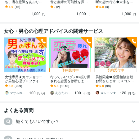
ち、潜在意識をあぶり出
音と復縁の可能性を探り
断の恋の行方◆未来を読
します 男性心理は解らな
ます 音信不通♦LINEブロ
みます あの人の本心は？
4.9
(16)
-
(2)
5.0
(3)
くて当たり前！男性占い
ック♦連絡取りたいけど勇
これからどうすればい
1,000
1,000
1,000
師だけがわかる男の真実
気がない等
い？これからどうなる
円
円
円
の？
女心・男心の心理アドバイスの関連サービス
予約受付中
予約受付中
女性専用★カウンセラー
行っていい❓ダメ❌❓振り回
男性限定❤️恋愛相談全般
が男性心理プロファイル
される恋愛を診断します
お聞きします ミスコン優
します 男のホンネ★裏表
ADHD×HSPの私が微妙な
勝者★MBA★経営者と一
5.0
(759)
5.0
(3816)
5.0
(90)
知って『チャント愛され
関係⭐彼氏彼女の言動/相
緒に恋愛戦略たてません
100
100
120
る女子化❗️』戦略本部
性を診断
か？
マサル☘️カウンセラー★色々経験者☆彡
あなたのサポーター⭐えみ
★レモン★
円
/分
円
/分
円
/分
よくある質問
短くてもいいですか？