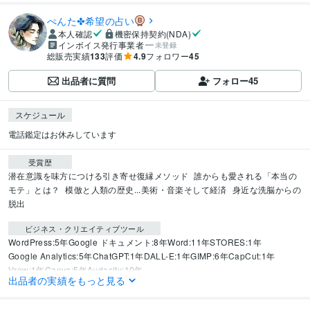
ぺんた✤希望の占い
本人確認
機密保持契約(NDA)
インボイス発行事業者
未登録
総販売実績
133
評価
4.9
フォロワー
45
出品者に質問
フォロー
45
スケジュール
電話鑑定はお休みしています
受賞歴
潜在意識を味方につける引き寄せ復縁メソッド
誰からも愛される「本当の
モテ」とは？
模倣と人類の歴史...美術・音楽そして経済
身近な洗脳からの
脱出
ビジネス・クリエイティブツール
WordPress:5年
Google ドキュメント:8年
Word:11年
STORES:1年
Google Analytics:5年
ChatGPT:1年
DALL-E:1年
GIMP:6年
CapCut:1年
Vrew:1年
Canva:5年
Audacity:10年
出品者の実績をもっと見る
得意分野
占い
タロット
ルノルマンカード
ペンデュラム
オラクルカード
霊感
傾