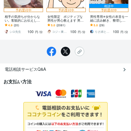
相談中
予約受付中
予約受付中
予約受付中
相手の気持ちが分からな
女性限定 ポジティブな
男性専用✳︎女性の本音を一
い。客観的にお伝えしま
男性が男心教えます 男性
緒に読み解き、整理しま
す 不安で悩んでいる。復
が何を考えているか教え
す 女性の言動を冷静分析
4.9
(20)
5.0
(2081)
5.0
(29)
縁できる？私が原因？
ます！
｜男性の本音も否定しな
100
100
100
い、恋愛相談
シロ先生
コジ～東大院卒研究員～
りさ姉と話すこころ整え時間
円
/分
円
/分
円
/分
電話相談サービスQ&A
お支払い方法