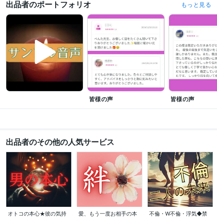
出品者のポートフォリオ
もっと見る
聴
アドバイス
タロットカウンセリング
算命学
恋愛
人間関係
結婚
不倫
片思い
スピリチュアル
仕事
あの人の気持ち
人生
非モテ
悩み相談・カウンセリング
恋愛・不倫・DV・HSP・人生・仕事
恋愛
人生
結婚
仕事
家族関係
人間関係
夫婦
片思い
毒親
親子関係
語学力
英語
日常会話レベル
皆様の声
皆様の声
出品者のその他の人気サービス
オトコの本心★彼の気持
愛、もう一度お相手の本
不倫・W不倫・浮気◆禁