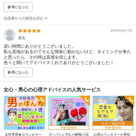
参考になった
出品者からの返信を読む
2024年8月17日
匿名
遅い時間にありがとうございました。

私も意地があるのでそんな簡単に動かないけど、タイミングが来た
と思ったら、その時は直感を信じます。

色々と聞いてアドバイスくれてありがとうございました！
参考になった
女心・男心の心理アドバイスの人気サービス
今すぐ相談可能
予約受付中
予約受付中
女性専用★カウンセラー
行っていい❓ダメ❌❓振り回
心理カウンセラーが男性