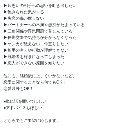
▶片思いの相手への思いを吐き出したい

▶飽きられた気がする

▶失恋の傷が癒えない

▶パートナーへの不満や愚痴がたまっている

▶三角関係や浮気問題で苦しんでいる

▶長期交際で気持ちが分からなくなった

▶ケンカが絶えない、仲直りしたい

▶相手の考えや行動が理解できない

▶既婚者を好きになってしまった

▶恋人ができない原因を知りたい

他にも、結婚後に上手くいかないなど、

恋愛に関することなら何でもOK！

恋愛以外もОK！

●単に話を聞いてほしい

●アドバイスもほしい

どちらでもご要望に応じます。
