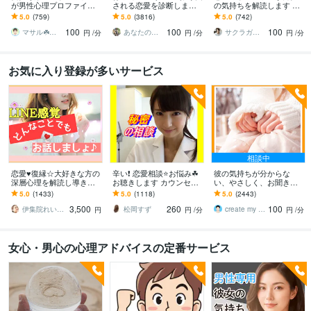
が男性心理プロファイル
される恋愛を診断します
の気持ちを解読します 男
します 男のホンネ★裏表
ADHD×HSPの私が微妙な
性の気持ちが分からな
5.0
(759)
5.0
(3816)
5.0
(742)
知って『チャント愛され
関係⭐彼氏彼女の言動/相
い！どう思ってる？を教
100
100
100
る女子化❗️』戦略本部
性を診断
えます！
マサル☘️カウンセラー★色々経験者☆彡
あなたのサポーター⭐えみ
サクラガワ リョウ！元気の源
円
/分
円
/分
円
/分
お気に入り登録が多いサービス
相談中
恋愛♥️復縁☆大好きな方の
辛い❗️ 恋愛相談⭐️お悩み☘
彼の気持ちが分からな
深層心理を解読し導きま
お聴きします カウンセラ
い、やさしく、お聞き致
す 心理カウンセラー60分
ーが秘密厳守で男心女心
します ✨どう思ってる？
5.0
(1433)
5.0
(1118)
5.0
(2443)
LINE感覚でお悩み解決！
☘恋愛⭐️悩み アドバイス
このままで大丈夫？復縁
3,500
260
100
有利な恋愛を
する？どう連絡する？
伊集院れいか❤️癒し声
松岡すず
create my life
円
円
/分
円
/分
女心・男心の心理アドバイスの定番サービス