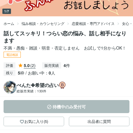
1/7
ホーム
悩み相談・カウンセリング
恋愛相談・専門アドバイス
女心・
話してスッキリ！つらい恋の悩み、話し相手になり
ます
不満・愚痴・雑談・弱音・否定しません お試しで1分からOK！
電話相談
5.0
(2)
4
件
評価
販売実績
5
枠 / お願い中：
0
人
残り
ぺんた✤希望の占い
総販売実績：
133件
待機中のみ受付可
お気に入り(5)
出品者に質問