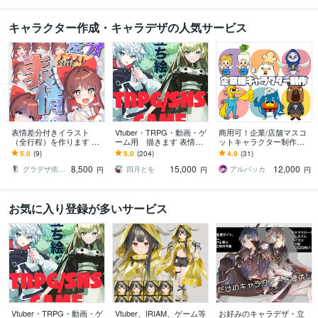
キャラクター作成・キャラデザの人気サービス
表情差分付きイラスト
Vtuber・TRPG・動画・ゲ
商用可！企業/店舗マスコ
（全行程）を作ります 配
ーム用 描きます 表情差
ットキャラクター制作し
信にオススメ！演出に合
分2枚無料付き（腰上～全
ます ★ココナラ販売実績2
5.0
(9)
5.0
(204)
4.9
(31)
わせたイラストを全行程
身制作の場合）
60件★キャラクター実績
8,500
15,000
12,000
お作りします！
多数！
グラデザ依頼 ※活動名（グラデザねっこ）
四月とを
アルパッカ
円
円
円
お気に入り登録が多いサービス
Vtuber・TRPG・動画・ゲ
Vtuber、IRIAM、ゲーム等
お好みのキャラデザ・立