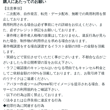
購入にあたってのお願い
【注意事項】

・二次配布、自作発言、転売・データ配布、無断での商用利用を禁
止しております。

商用利用される場合は必ず事前にその詳細をお伝えください。ま
た、必ずクレジット併記をお願いしております。

・著作権と著作者人格権の放棄はしておりません。違反行為が見ら
れた場合、制作物の利用停止を求める場合があります。

著作権譲渡をする場合譲渡するイラスト金額の3倍～の金額を頂戴
します。

・実績などで宣伝させていただく事がございます。不都合な点がご
ざいましたら非公開希望の旨をお伝え下さい。

・ラフご確認後のキャンセルはいかなる理由でもキャンセル料金と
してご依頼金額の100%を頂戴しております。また、お取引終了後
のリテイクはご遠慮ください。

・アバター作成ツール(Picrew等)でイメージを提示される場合、各
サービスの利用規約をご確認下さい。

・以下の行為は固く禁止しております。

◇法令または公序良俗に違反する行為

◆犯罪行為に関連する行為
