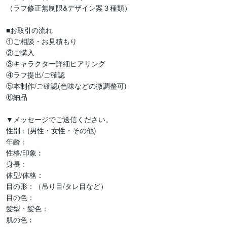
（ラフ修正無制限&デザイン案３種類）

■お取引の流れ

①ご相談・お見積もり

②ご購入

③キャラクター詳細ヒアリング

④ラフ提出/ご確認

⑤本制作/ご確認(色味などの微調整可)

⑥納品

▼メッセージでご送信ください。

性別：(男性・女性・その他)

年齢：

性格/印象︰

身長：

体型/体格：

目の形：（吊り目/タレ目など）

目の色：

髪型・髪色：

肌の色︰
