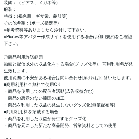
装飾：（ピアス、メガネ等）

服装：

特徴：(褐色肌、ギザ歯、義肢等)

その他希望：(ポーズ指定等)

※参考資料等ありましたら添付して下さい。

※Picrew等アバター作成サイトを使用する場合は利用規約をご確認
下さい。

◎商品利用許諾範囲

動画と配信以外の収益化をする場合(グッズ化等)、商用利用料が発
生致します。

使用範囲に不安がある場合は問い合わせ頂ければ回答いたします。

■商用利用料金無料で使用OK

・商品を使用しての配信者活動(広告収益含む)

・商品の悪意のない範囲の加工

・商品を利用した収益の発生しないグッズ化(無償配布等)

■商用利用料を頂戴する場合

・商品を利用した収益が発生するグッズ化

・商品を元にした新たな商品開発、営業資料としての使用