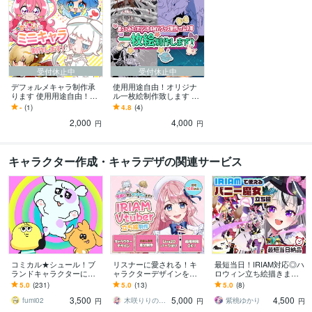
受付休止中
受付休止中
デフォルメキャラ制作承
使用用途自由！オリジナ
ります 使用用途自由！配
ル一枚絵制作致します 貴
信/立ち絵/グッズ/商用利用
方だけのイラスト作成！
-
(1)
4.8
(4)
可
配信/挿絵/歌ってみた/創作
2,000
4,000
円
円
キャラクター作成・キャラデザの関連サービス
コミカル★シュール！ブ
リスナーに愛される！キ
最短当日！IRIAM対応◎ハ
ランドキャラクターにし
ャラクターデザインをし
ロウィン立ち絵描きます
ます イメージ通り！これ
ます あなたのVtuber・IRI
配信にも！バニーウィッ
5.0
(231)
5.0
(13)
5.0
(8)
があなたのキャラクター
AMデビューを華やかに応
チ♡カスタム立ち絵を即
3,500
5,000
4,500
になる！
援します
納でお書きします
fumi02
木咲りりのすけ
紫桃ゆかり
円
円
円