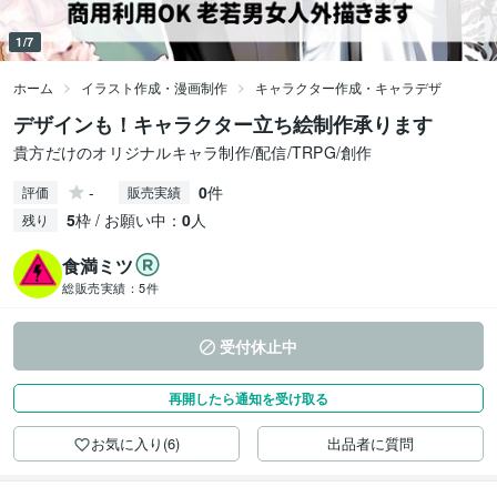
1/7
ホーム
イラスト作成・漫画制作
キャラクター作成・キャラデザ
デザインも！キャラクター立ち絵制作承ります
貴方だけのオリジナルキャラ制作/配信/TRPG/創作
-
0
件
評価
販売実績
5
枠 / お願い中：
0
人
残り
食満ミツ
総販売実績：
5件
受付休止中
再開したら通知を受け取る
お気に入り(6)
出品者に質問