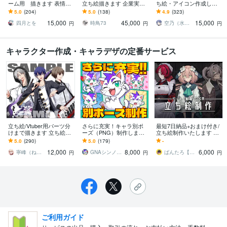
ーム用 描きます 表情差
立ち絵描きます 企業実績
ち絵・アイコン作成しま
分2枚無料付き（腰上～全
多数！ハイクオリティな
す あなただけのキャラク
5.0
(204)
5.0
(138)
4.9
(323)
身制作の場合）
イラストをお届けしま
ターイラストを提供しま
15,000
45,000
15,000
す！
す!
四月とを
時鳥73
空乃（水飴）
円
円
円
キャラクター作成・キャラデザの定番サービス
立ち絵/Vtuber用パーツ分
さらに充実！キャラ別ポ
最短7日納品+おまけ付き/
けまで描きます 立ち絵・
ーズ（PNG）制作します
立ち絵制作いたします TR
三面図・Live2D用・IRIAM
キャラの新しいポーズが
PG/動画/ゲームに使え
5.0
(290)
5.0
(179)
-
用・ミニキャラも可
欲しい方、生き生きとし
る！表情差分２種のおま
12,000
8,000
6,000
た絵が欲しい方
け付き
寧峰（ねね）
GNAシンノスケ
ばんたろ【ご依頼受付中】
円
円
円
ご利用ガイド