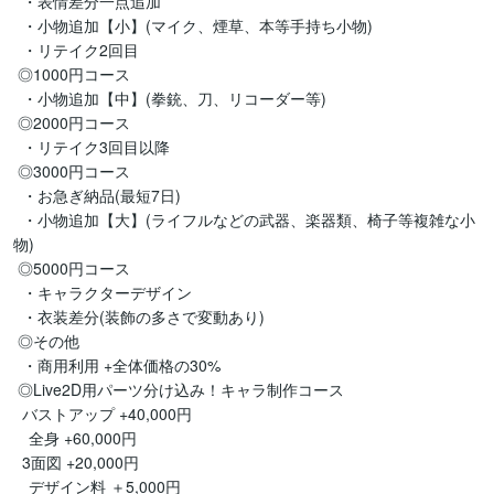
  ・表情差分一点追加

  ・小物追加【小】(マイク、煙草、本等手持ち小物)

  ・リテイク2回目

 ◎1000円コース

  ・小物追加【中】(拳銃、刀、リコーダー等)

 ◎2000円コース

  ・リテイク3回目以降

 ◎3000円コース

  ・お急ぎ納品(最短7日)

  ・小物追加【大】(ライフルなどの武器、楽器類、椅子等複雑な小
物)

 ◎5000円コース

  ・キャラクターデザイン

  ・衣装差分(装飾の多さで変動あり)

 ◎その他

  ・商用利用 +全体価格の30%

 ◎Live2D用パーツ分け込み！キャラ制作コース

  バストアップ +40,000円

　全身 +60,000円

  3面図 +20,000円

　デザイン料 ＋5,000円
