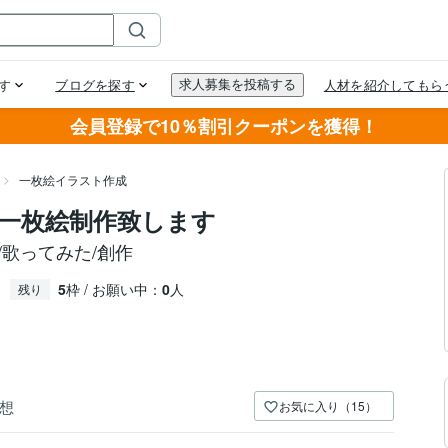
会員登録で10％割引クーポンを獲得！
一枚絵イラスト作成
一枚絵制作致します
/歌ってみた/創作
5
枠 / お願い中：
0
人
残り
想
お気に入り（15）