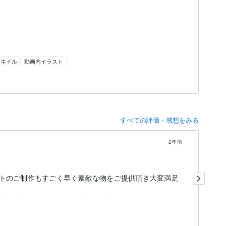
ムネイル
動画内イラスト
すべての評価・感想をみる
2年前
丁
トのご制作もすごく早く素敵な物をご提供頂き大変満足
ラ
イ
様に出会えたことをすごく嬉しく思います。
も