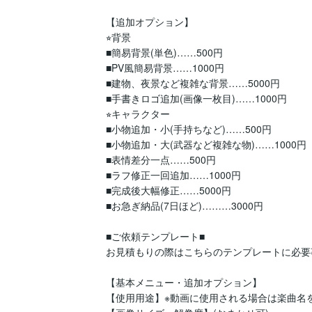
【追加オプション】

⭐︎背景

■簡易背景(単色)……500円

■PV風簡易背景……1000円

■建物、夜景など複雑な背景……5000円

■手書きロゴ追加(画像一枚目)……1000円

⭐︎キャラクター

■小物追加・小(手持ちなど)……500円

■小物追加・大(武器など複雑な物)……1000円

■表情差分一点……500円

■ラフ修正一回追加……1000円

■完成後大幅修正……5000円

■お急ぎ納品(7日ほど)………3000円

■ご依頼テンプレート■

お見積もりの際はこちらのテンプレートに必要
【基本メニュー・追加オプション】

【使用用途】※動画に使用される場合は楽曲名を