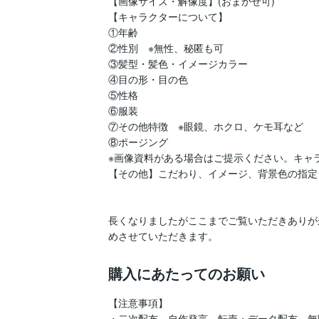
【画像サイズ・解像度】(おまかせ可)

【キャラクターについて】

①年齢　

②性別　※無性、秘匿も可

③髪型・髪色・イメージカラー　

④目の形・目の色

⑤性格　

⑥服装

⑦その他特徴　※眼鏡、ホクロ、ケモ耳など

⑧ポージング

※画像資料がある場合はご提示ください。キャラ
【その他】こだわり、イメージ、背景色の指定
長くなりましたがここまでご覧いただきありが
めさせていただきます。
購入にあたってのお願い
【注意事項】

・二次配布、自作発言、転売・データ配布、無