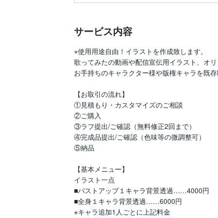
サービス内容
⭐︎使用用途自由！イラストを作成致します。

歌ってみたの動画や配信宣伝用イラスト、オリ
お手持ちのキャラクター様や版権キャラを既存
【お取引の流れ】

①見積もり・カスタマイズのご相談

②ご購入

③ラフ提出/ご確認（無料修正2回まで）

④完成品提出/ご確認（色味等の微調整可）

⑤納品

【基本メニュー】

イラスト一点　

■バストアップ１キャラ背景透過……4000円

■全身１キャラ背景透過……6000円

※キャラ追加1人ごとに上記料金
