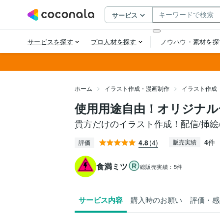
ホーム
イラスト作成・漫画制作
イラスト作成
使用用途自由！オリジナル
貴方だけのイラスト作成！配信/挿絵
4
件
4.8
(4)
販売実績
評価
食満ミツ
総販売実績：
5件
サービス内容
購入時のお願い
評価・感