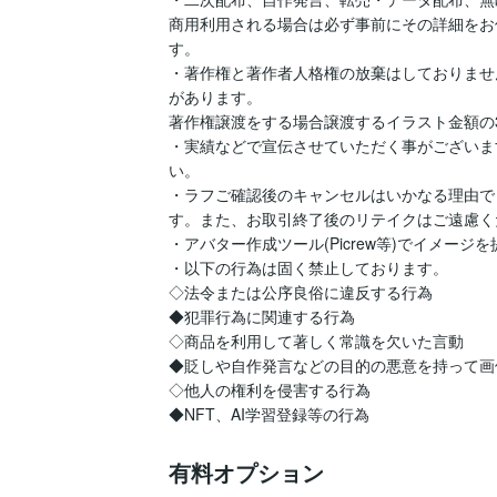
商用利用される場合は必ず事前にその詳細をお
す。

・著作権と著作者人格権の放棄はしておりませ
があります。

著作権譲渡をする場合譲渡するイラスト金額の3
・実績などで宣伝させていただく事がございま
い。

・ラフご確認後のキャンセルはいかなる理由で
す。また、お取引終了後のリテイクはご遠慮く
・アバター作成ツール(Picrew等)でイメー
・以下の行為は固く禁止しております。

◇法令または公序良俗に違反する行為

◆犯罪行為に関連する行為

◇商品を利用して著しく常識を欠いた言動

◆貶しや自作発言などの目的の悪意を持って画
◇他人の権利を侵害する行為

◆NFT、AI学習登録等の行為
有料オプション