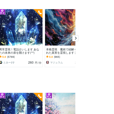
異常霊視！電話占いします あな
本格霊視 魔術で紐解く運命。隠
霊感 直感 占い
たの未来の扉を開けます(^^)
れた真実を霊視します 漠然とし
⭐️⭐️女性限定⭐️
た不安、人間関係、前世、因縁、
術で鑑定致しま
5.0
(5769)
5.0
(965)
5.0
(6188)
その原因を解明します
260
220
とみー♪♪
マジュラム
～ 明 ～
円
/分
円
/分