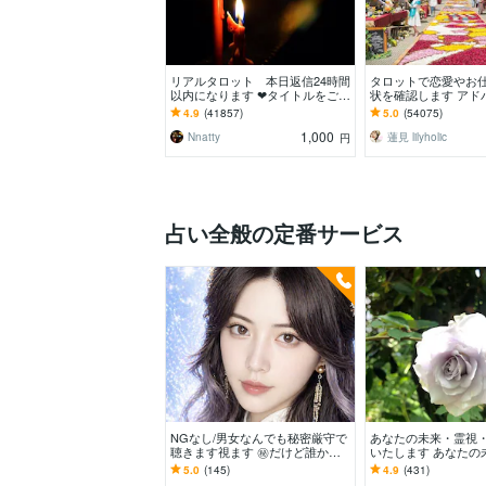
リアルタロット 本日返信24時間
タロットで恋愛やお
以内になります ❤︎タイトルをご確
状を確認します アド
認ください❤︎
っかりお届けします
4.9
(41857)
5.0
(54075)
ください♡
1,000
Nnatty
蓮見 lilyholic
円
占い全般の定番サービス
NGなし/男女なんでも秘密厳守で
あなたの未来・霊視
聴きます視ます ㊙︎だけど誰かに
いたします あなたの
言いたい話を安心して話せる場所
視、透視いたします
5.0
(145)
4.9
(431)