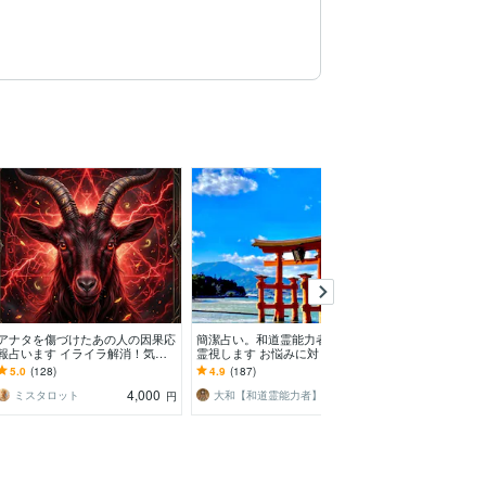
アナタを傷づけたあの人の因果応
簡潔占い。和道霊能力者の大和が
テキスト：霊感
報占います イライラ解消！気持
霊視します お悩みに対して簡潔
悩みを解決いた
ちを整理したい人向け
にお伝えします
制限なし】恋愛/
5.0
(128)
4.9
(187)
5.0
(5238)
んでもご相談下
4,000
3,000
ミスタロット
大和【和道霊能力者】
円
円