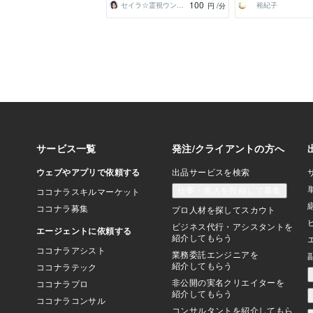
100
セイラ☆霊視ウンミョン鑑定
裕紀子
円
/分