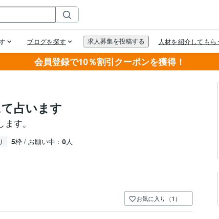
会員登録で10％割引クーポンを獲得！
にて占います
します。
5
枠 / お願い中：
0
人
り
お気に入り（1）