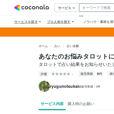
ホーム
占い
占い全般
あなたのお悩みタロット
タロットで占い結果をお知らせいた
0
件
-
販売実績
残
評価
ryugunotsukai
総販売実績：
0件
サービス内容
購入時のお願い