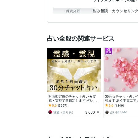
悩み相談・カウンセリン
得意分野
占い全般の関連サービス
対面鑑定級のチャット占い★霊
30分☆チャット占い
感・霊視で超鑑定します 占いし
視ます 深く本質にア
放題の30分！どんなことでも全て
げなし幸せになるた
5.0
(3657)
5.0
(1346)
を見通す霊感霊視で解決
をします
3,000
毬愛（まりあ）
占い師☆Mio
円