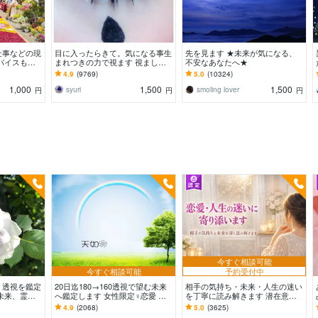
仕事などの現
目に入ったらきて。気になる事生
先を見ます ★未来が気になる、
バイスもし
まれつきの力で視ます 視ましょ
不安なあなたへ★
ので安心して
う恋愛や仕事などこの先など
4.9
(9769)
5.0
(10324)
1,000
1,500
1,500
syuri
smoling lover
円
円
円
今すぐ相談可能
今すぐ相談可能
予約受付中
・透視を鑑定
20日迄180→160透視で望む未来
相手の気持ち・未来・人生の迷い
未来、霊
へ鑑定します 女性限定♀恋愛 結
を丁寧に読み解きます 潜在意識
婚 仕事 人間関係 幸せへの糸口は
にアクセス、具体的な解決策、心
4.9
(2068)
5.0
(3625)
あります
が軽くなる総合鑑定