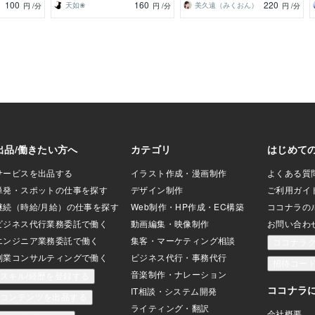
100
160
220
天如❀
美久遠（みくおん）
円
/分
円
/分
円
/分