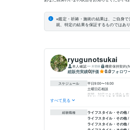
※鑑定・祈祷・施術の結果は、ご自身で
就、特定の結果を保証するものではあ
ryugunotsukai
本人確認
機密保持契約(N
未登録
0
0.0
総販売実績
評価
フォロワ
スケジュール
平日9:00〜16:00

土曜日応相談

夜間、対応できる場合も有
すべて見る
ライフスタイル・その他 /
経験職種
ライフスタイル・その他 /
ライフスタイル・その他 /
ライフスタイル・その他 /