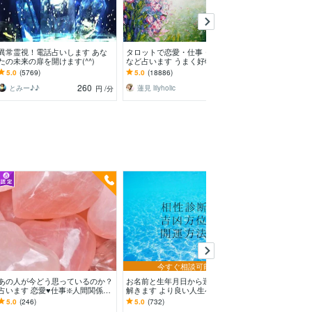
異常霊視！電話占いします あな
タロットで恋愛・仕事・潜在意識
あなたの希望の
たの未来の扉を開けます(^^)
など占います うまく好転するよ
します え。本
うアドバイスします✧*̣̩⋆̩☽⋆゜
透視おまじない
5.0
(5769)
5.0
(18886)
4.9
(10043)
ます。
260
2,000
とみー♪♪
蓮見 lilyholic
東明瞳光透視
円
/分
円
今すぐ相談可能
あの人が今どう思っているのか？
お名前と生年月日から運命を読み
高次元×霊感霊視
占います 恋愛♥️仕事❇️人間関係✨
解きます より良い人生へとお導
む未来へ導きま
何でも占います
きするお手伝いをさせていただき
より、未来を創
5.0
(246)
5.0
(732)
5.0
(8948)
ます。
鑑定♪