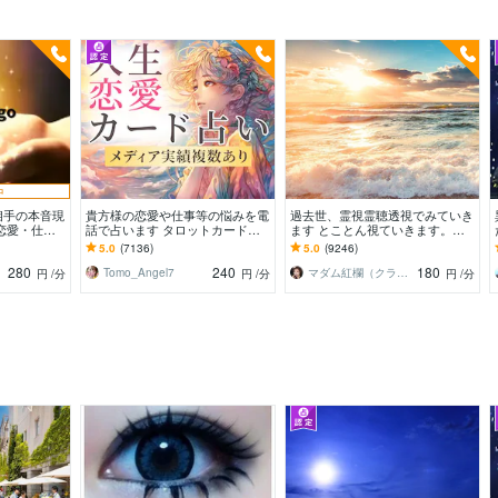
中
相手の本音現
貴方様の恋愛や仕事等の悩みを電
過去世、霊視霊聴透視でみていき
恋愛・仕
話で占います タロットカード、
ます とことん視ていきます。霊
の本質を見抜
オラクルカード、ルノルマンカー
視霊聴などいろいろな角度で
5.0
(7136)
5.0
(9246)
ドを使用します
280
240
180
Tomo_Angel7
マダム紅欄（クラン）
円
/分
円
/分
円
/分