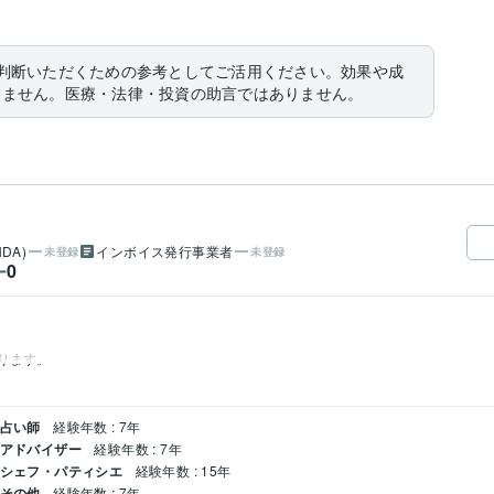
判断いただくための参考としてご活用ください。効果や成
りません。医療・法律・投資の助言ではありません。
DA)
インボイス発行事業者
未登録
未登録
0
ー
ります。
 占い師
経験年数 : 7年
 アドバイザー
経験年数 : 7年
 シェフ・パティシエ
経験年数 : 15年
 その他
経験年数 : 7年