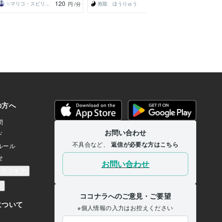
120
100
✨マリコ・スピリチュアル✨
抱龍 ほうりゅう
神乃レイラ
円
/分
円
/分