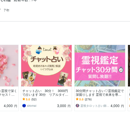
グ
7年
☆霊視で深く
チャット占い 30分！ 3000円
30分間チャット占い♡霊視鑑定で
クセス！上
で占います 30分 リアルタイム
深掘りします 霊視で未来を導き
めのお手伝い
でお答えします なんでもお話し
ます。これからの真実、知りたく
5.0
(52)
5.0
(276)
ください
ありませんか？
4,000
3,000
4,000
siromai
霊視タロット占い師＊lumina
円
円
円