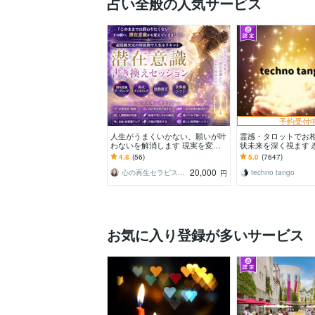
占い全般の人気サービス
予約受付
人生がうまくいかない、願いが叶
霊感・タロットでお
わないを解消します 現実を変え
状未来を深く視ます 
るために努力したのに、自力では
事・家族・人間関係
4.8
(56)
5.0
(7647)
もう無理と感じている
きスピード解決へ
20,000
心の再生セラピスト YASUKO
techno tango
円
お気に入り登録が多いサービス