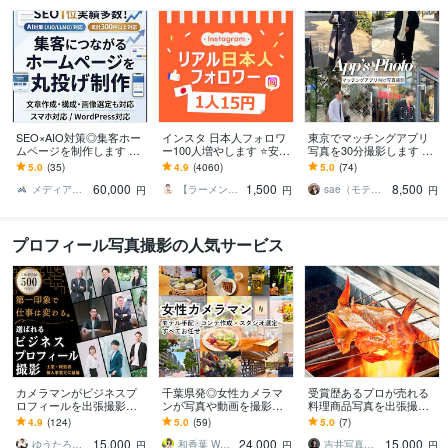
SEO×AIO対策◎集客ホー
インスタ 日本人フォロワ
東京でマッチングアプリ
ムページを制作します SE
ー100人増やします ⭐安
写真を30分撮影します wit
O×AIO最適化(LLMO)◎丸
心・安全⭐高品質⭐減少時
hでパートナーに出会った
5.0
(35)
4.9
(4060)
5.0
(74)
投げOKで作成します
補填有⭐凍結無⭐減少無⭐
婚活・恋活カメラマンが
60,000
1,500
8,500
撮影！
メディアブーム｜Web集客の専門家
【ラーメン男子】
sae（モテ角クリエイター）
円
円
円
プロフィール写真撮影の人気サービス
カメラマンがビジネスプ
千葉県発◎女性カメラマ
受賞歴あるプロが売れる
ロフィールを出張撮影し
ンが写真や動画を撮影し
料理商品写真を出張撮影
ます 第一印象を変えて、
ます 実績豊富なモデルの
します 年間200件超の撮
4.9
(124)
5.0
(59)
5.0
(7)
クライアントから選ばれ
視点で「使える！」素材
影実績。売上に直結する
15,000
24,000
15,000
る写真をご提案
を撮影します
高品質な一枚を届け!
ゆうたろう｜選ばれる顔を仕立てる専門家
和香葉 Wakaba
吉井写真事務所
円
円
円