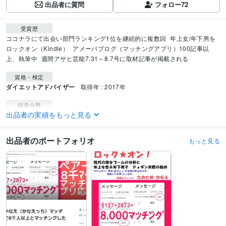
出品者に質問
フォロー
72
受賞歴
ココナラにて出会い部門ランキング1位を継続的に複数回
年上女/年下男を
ロックオン（Kindle）
アメーバブログ（マッチングアプリ）100記事以
上、執筆中
週間アサヒ芸能7.31～8.7号に取材記事が掲載される
資格・検定
ダイエットアドバイザー
取得年 : 2017年
得意分野
出品者の実績をもっと見る
悩み相談・カウンセリング
編集長や広告営業の経験を基にアプリ頁作成
マッチングアプリ
出品者のポートフォリオ
もっと見る