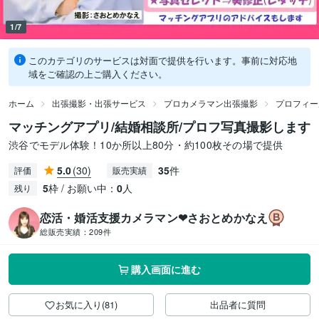
1/7
このカテゴリのサービスは対面で提供を行います。事前に対応地
域をご確認の上ご購入ください。
ホーム
出張撮影・出張サービス
プロカメラマン出張撮影
プロフィー
マッチングアプリ/結婚相談所/プロフ写真撮影します
渋谷でモデル体験！10か所以上80分・約100枚その場で提供
5.0
(30)
35
件
評価
販売実績
5
枠 / お願い中：
0
人
残り
恋活・婚活支援カメラマン❤さおとめかなえ
総販売実績：
209件
購入画面に進む
お気に入り(81)
出品者に質問