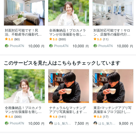
対面対応可能です！民
全画像納品！プロカメラ
対面対応可能です！サロ
泊、不動産等の撮影代行
マンが出張撮影を致しま
ン、店舗等の撮影代行致
致します 超広角レンズ使
す 素敵な笑顔を引き出し
します 超広角レンズ使用
5.0
(90)
5.0
(300)
5.0
(11)
用＆全画像データ納品
ます、人物撮影お任せく
＆全画像データ納品
10,000
10,000
10,000
ださい
PhotoATN
PhotoATN
PhotoATN
円
円
円
このサービスを見た人はこちらもチェックしています
全画像納品！プロカメラ
ナチュラルなマッチング
東京•マッチングアプリ写
マンが出張撮影を致しま
アプリ写真撮影します あ
真撮影＆プロフ設計しま
す 素敵な笑顔を引き出し
なたとつくる究極のフォ
す 丸投げOK!マッチング
5.0
(300)
4.9
(141)
5.0
(17)
ます、人物撮影お任せく
トグラファー
アプリ撮影＆攻略(運用)を
10,000
7,500
9,000
ださい
お伝えします
PhotoATN
はる_魅力引き出すカメラマン
はる_魅力引き出すカメラマン
円
円
円