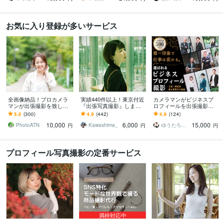
お気に入り登録が多いサービス
全画像納品！プロカメラ
実績440件以上！東京付近
カメラマンがビジネスプ
マンが出張撮影を致しま
『出張写真撮影』します
ロフィールを出張撮影し
す 素敵な笑顔を引き出し
枚数制限なし！女性カメ
ます 第一印象を変えて、
5.0
(300)
4.9
(442)
4.9
(124)
ます、人物撮影お任せく
ラマンがプロフィールな
クライアントから選ばれ
10,000
6,000
15,000
ださい
ど撮影
る写真をご提案
PhotoATN
Kawashima_
ゆうたろう｜選ばれる顔を仕立てる専門家
円
円
円
プロフィール写真撮影の定番サービス
満枠対応中