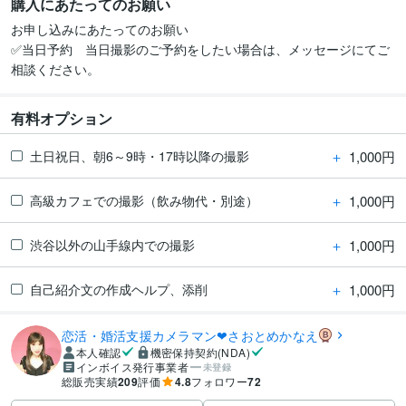
購入にあたってのお願い
お申し込みにあたってのお願い

✅当日予約　当日撮影のご予約をしたい場合は、メッセージにてご
相談ください。
有料オプション
＋
1,000円
土日祝日、朝6～9時・17時以降の撮影
＋
1,000円
高級カフェでの撮影（飲み物代・別途）
＋
1,000円
渋谷以外の山手線内での撮影
＋
1,000円
自己紹介文の作成ヘルプ、添削
恋活・婚活支援カメラマン❤さおとめかなえ
本人確認
機密保持契約(NDA)
インボイス発行事業者
未登録
総販売実績
209
評価
4.8
フォロワー
72