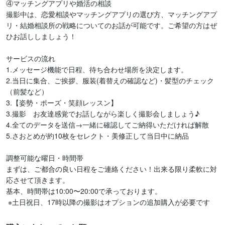
④マッチングアプリや婚活の相談

撮影中は、恋愛相談やマッチングアプリの選び方、マッチングアプ
リ・結婚相談所の戦略についてのお話が可能です。ご希望の方はぜ
ひお話ししましょう！

サービスの流れ

1.メッセージ機能で日程、待ち合わせ場所を決定します。

2.当日に集合、ご挨拶、服装(着替えの確認など)・髪型のチェック
（前髪など）

3.【姿勢・ポーズ・笑顔レッスン】

3.撮影　お友達感覚でお話しながら楽しく撮影会しましょう♪

4.全てのデータを送信→一緒に確認してご納得いただければ解散

5.さおとめが約10枚をセレクト・美修正して当日中に納品

調整可能な曜日・時間帯

まずは、ご都合の良い日程をご連絡ください！出来る限り柔軟に対
応させて頂きます。

基本、時間帯は10:00〜20:00で承っております。

 ※土日祝日、17時以降の撮影はオプションの追加購入が必要です