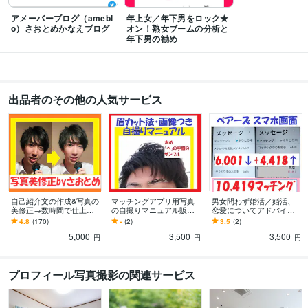
アメーバーブログ（amebl
年上女／年下男をロック★
o）さおとめかなえブログ
オン！熟女ブームの分析と
年下男の勧め
出品者のその他の人気サービス
自己紹介文の作成&写真の
マッチングアプリ用写真
男女問わず婚活／婚活、
美修正→数時間で仕上げ
の自撮りマニュアル販売
恋愛についてアドバイス
ます マッチングアプリは
します マッチングアプリ
します マッチングアプリ
4.8
(170)
-
(2)
3.5
(2)
写真が命！→2万マッチン
のプロフ大幅改善！盛れ
で、1万人以上マッチング
5,000
3,500
3,500
グした私が実証
てる写真を撮るコツ満載
した私がアドバイス♪
円
円
円
プロフィール写真撮影の関連サービス