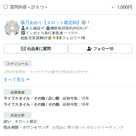
＋
1,000円
質問内容＜計５つ＞
陽乃あめり【タロット鑑定師】
本人確認
機密保持契約(NDA)
インボイス発行事業者
未登録
総販売実績
30
評価
5.0
フォロワー
10
出品者に質問
フォロー
10
スケジュール
すべて見る
経験職種
ライフスタイル・その他 / 占い師
経験年数 : 15年
ライフスタイル・その他 / その他
経験年数 : 16年
得意分野
占い
タロット鑑定
悩み相談・カウンセリング
お悩みに寄り添ったタロットリーディング