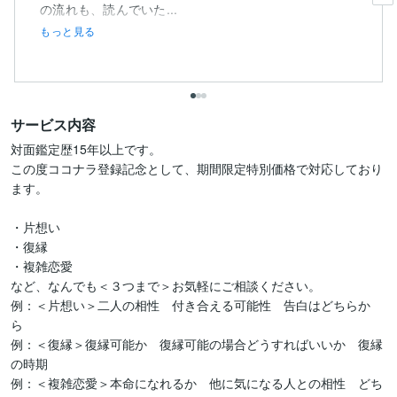
の流れも、読んでいた...
もっと見る
サービス内容
対面鑑定歴15年以上です。

この度ココナラ登録記念として、期間限定特別価格で対応しており
ます。

・片想い

・復縁

・複雑恋愛

など、なんでも＜３つまで＞お気軽にご相談ください。

例：＜片想い＞二人の相性　付き合える可能性　告白はどちらか
ら　

例：＜復縁＞復縁可能か　復縁可能の場合どうすればいいか　復縁
の時期

例：＜複雑恋愛＞本命になれるか　他に気になる人との相性　どち