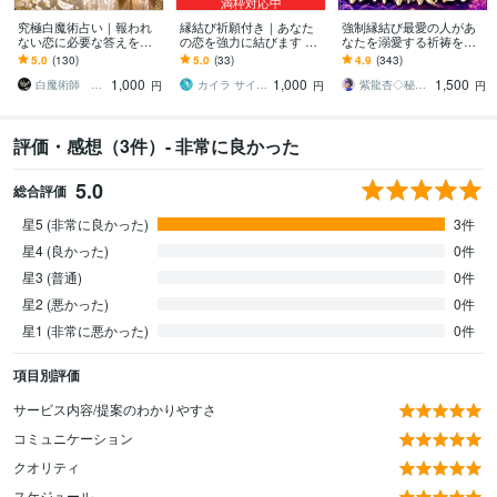
満枠対応中
究極白魔術占い｜報われ
縁結び祈願付き｜あなた
強制縁結び最愛の人があ
ない恋に必要な答えを伝
の恋を強力に結びます 霊
なたを溺愛する祈祷を行
えます 復縁・片思い・複
視鑑定＆恋愛成就を願う
います 最愛の人に追われ
5.0
(130)
5.0
(33)
4.9
(343)
雑恋愛｜あの人の本音と
特別ご祈祷付きです
たい方のみ。片想い•相手
1,000
1,000
1,500
成就への道を導きます
の気持ちを知りたい方
白魔術師 ミカエル
カイラ サイキック ミディアム ヒーラー
紫龍杏◇秘伝の縁結び祈祷師
円
円
円
評価・感想（3件）- 非常に良かった
5.0
総合評価
星5 (非常に良かった)
3件
星4 (良かった)
0件
星3 (普通)
0件
星2 (悪かった)
0件
星1 (非常に悪かった)
0件
項目別評価
サービス内容/提案のわかりやすさ
コミュニケーション
クオリティ
スケジュール