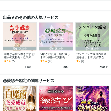
出品者のその他の人気サービス
受付休止中
受付休止中
受付休止中
幸せな恋愛へ導きます お
切れかけた縁、結び直し
ワンコインで今月の全体
相手の気持ち・近未来に
ます お相手の気持ち・近
運を占います 具体的なポ
好評いただいてます
未来に好評いただいてま
イントをお伝えします
5.0
(7)
5.0
(11)
-
(1)
す
1,500
1,500
500
円
円
円
恋愛総合鑑定の関連サービス