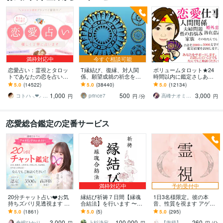
満枠対応中
今すぐ相談可能
恋愛占い：霊視とタロッ
T縁結び、復縁、対人関
ボリュームタロット★24
トであなたの恋を占いま
係、願望成就の祈念を承
時間以内に鑑定さしあげ
す 復縁・片想い・複雑
ります 対象者の思いと状
ます 3000文字以上の鑑定
5.0
(14522)
5.0
(38440)
5.0
(12134)
愛・夫婦問題…お悩みに
況、対象者との対話、祈
★希望者のみ一部カード
1,000
500
3,000
優しく寄り添います♡
念
開示サービスあり
コトハ ⸜❤︎⸝ 新サービス提供開始✨️
prince7
高峰ナオミ タロット占い師
円
円
/分
円
恋愛総合鑑定の定番サービス
満枠対応中
予約受付中
20分チャット占い❤️お気
縁結び祈祷７日間【縁魂
1日3名様限定。彼の本
持ちズバリ見透視ます 実
合結法】を行います 〜ど
音、性質を視ます アゲ鑑
績5000件‼️チャネリングタ
うしても叶えたい恋があ
定なし。恋愛の悩みをAI
5.0
(1861)
5.0
(5)
5.0
(295)
ロット複雑愛復縁彼の気
る方へ〜
占いではなく本物の霊視
3,000
100,000
260
持ち
で。
倉嶋ひかり♡複雑愛あの人の本音と幸せの道
上杉浄寂
【復帰】美容と占い 瑞兆 ｽﾞｲﾁｮｳ