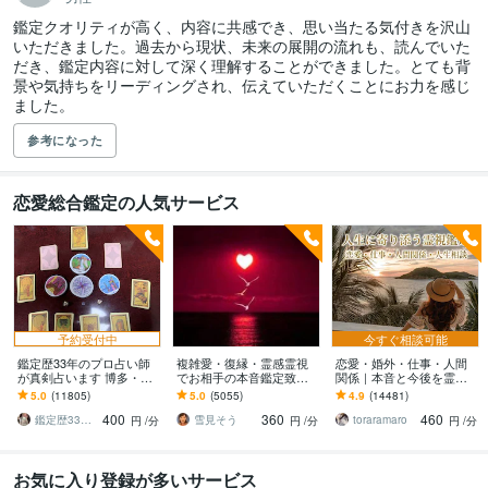
鑑定クオリティが高く、内容に共感でき、思い当たる気付きを沢山
いただきました。過去から現状、未来の展開の流れも、読んでいた
だき、鑑定内容に対して深く理解することができました。とても背
景や気持ちをリーディングされ、伝えていただくことにお力を感じ
ました。
参考になった
恋愛総合鑑定の人気サービス
予約受付中
今すぐ相談可能
鑑定歴33年のプロ占い師
複雑愛・復縁・霊感霊視
恋愛・婚外・仕事・人間
が真剣占います 博多・廓
でお相手の本音鑑定致し
関係｜本音と今後を霊視
屋の純血統占い祈願師
ます 降りて来た言葉をそ
ます 現実重視の鑑定｜本
5.0
(11805)
5.0
(5055)
4.9
(14481)
雷鳥
のままお伝えします。
質と今後の行動を具体的
400
360
460
にお伝えします
鑑定歴33年のプロ占い師 雷鳥
雪見そう
toraramaro
円
/分
円
/分
円
/分
お気に入り登録が多いサービス