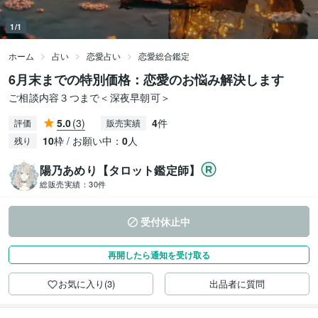
1/1
ホーム
占い
恋愛占い
恋愛総合鑑定
6月末までの特別価格：恋愛のお悩み解決します
ご相談内容３つまで＜深夜早朝可＞
5.0
(3)
4
件
評価
販売実績
10
枠 / お願い中：
0
人
残り
陽乃あめり【タロット鑑定師】
総販売実績：
30件
受付休止中
再開したら通知を受け取る
お気に入り(3)
出品者に質問