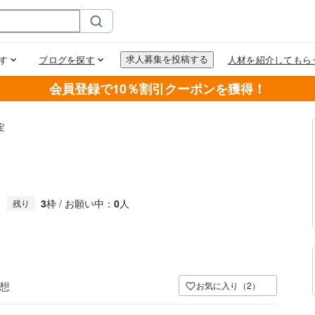
会員登録で10％割引クーポンを獲得！
定
3
枠 / お願い中：
0
人
残り
想
お気に入り（2）