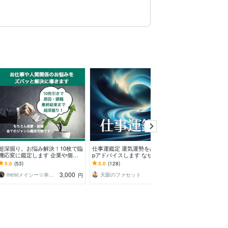
超深掘り。お悩み解決！10枚で臨
仕事運鑑定 運気運勢を占い運気u
ルノルマンカー
機応変に鑑定します 企業や個人
pアドバイスします なぜ【人間関
般✨詳しくみます
事業のご相談◎結婚・人間関係…
係・起業・転職】がうまくいかな
や苦手な同僚な
5.0
(53)
5.0
(128)
5.0
(1)
原因〜最終結果まで。
い？深層鑑定します
の詳細を分析で
3,000
2,000
meixiメイシー☆幸せ引き寄せる占い師
天眼のファセット
円
円