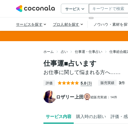
ホーム
占い
仕事運・仕事占い
仕事総合鑑
仕事運■占います
お仕事に関して悩まれる方へ……
3
件
5.0
(3)
販売実績
評価
ロザリー上田
総販売実績：
14件
サービス内容
購入時のお願い
評価・感