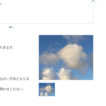
た
身
も
出
だきます。

な占い方法となりま
聞かせください。