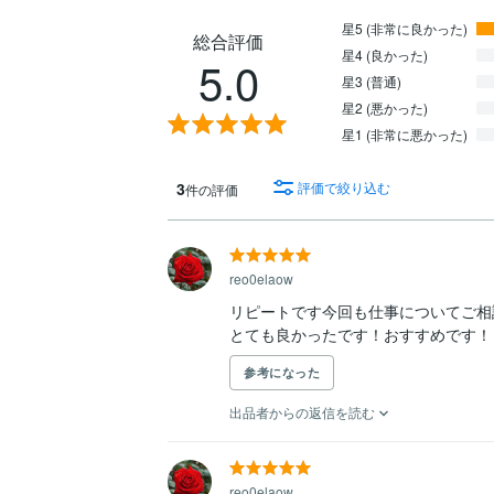
星5 (非常に良かった)
総合評価
星4 (良かった)
5.0
星3 (普通)
星2 (悪かった)
星1 (非常に悪かった)
3
評価で絞り込む
件の評価
reo0elaow
リピートです今回も仕事についてご相
とても良かったです！おすすめです！
参考になった
出品者からの返信を読む
reo0elaow