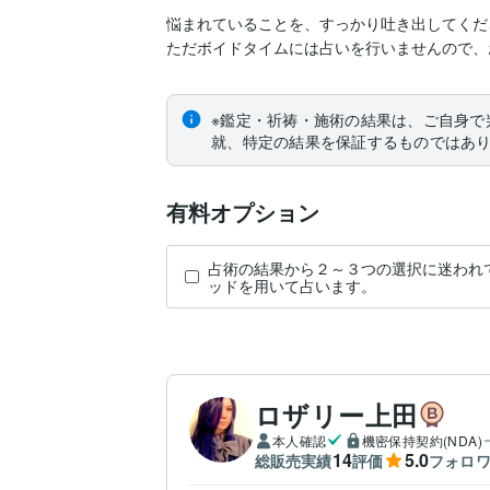
悩まれていることを、すっかり吐き出してくだ
ただボイドタイムには占いを行いませんので、
※鑑定・祈祷・施術の結果は、ご自身で
就、特定の結果を保証するものではあ
有料オプション
占術の結果から２～３つの選択に迷われ
ッドを用いて占います。
ロザリー上田
本人確認
機密保持契約(NDA)
14
5.0
総販売実績
評価
フォロ