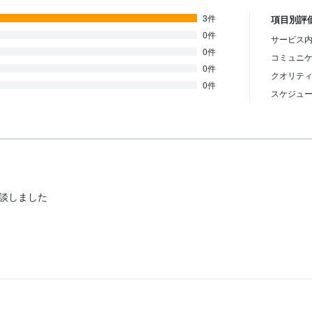
3件
項目別評
0件
サービス内
0件
コミュニ
0件
クオリテ
0件
スケジュ
談しました
