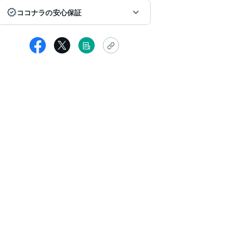
ココナラの安心保証
reo0elaow
事の悩みを相談しました
い当たる点がとても合っていて