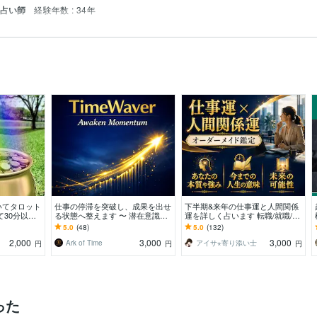
 占い師
経験年数 : 34年
いてタロット
仕事の停滞を突破し、成果を出せ
下半期&来年の仕事運と人間関係
て30分以
る状態へ整えます 〜 潜在意識か
運を詳しく占います 転職/就職/運
います
ら成功の流れを掴むタイムウェー
勢をオーダーメイドで◆霊視タロ
5.0
(48)
5.0
(132)
バー分析と調整
ット四柱推命
2,000
3,000
3,000
Ark of Time
アイサ⋆寄り添い士
円
円
円
った