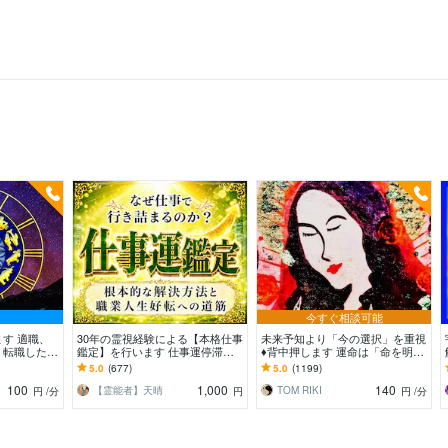
今すぐ相談可能
す 適職、
30年の霊視経験による【本格仕事
未来予知より「今の選択」を重視
、転職した後
鑑定】を行います 仕事運停滞の
♦️背中押します 運命は「命を明日
。
真の原因と人生好転への道筋を読
に運ぶ」こと☆仕事/対人/自分自
5.0
(677)
5.0
(1199)
み解きます
身/恋愛♡
100
1,000
140
【霊能者】天晴
TOM RIKI
円
/分
円
円
/分