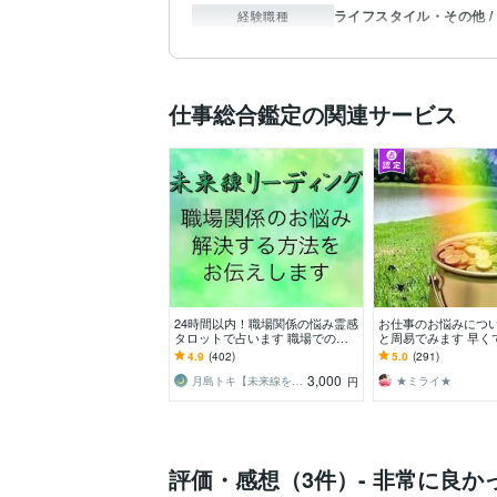
ライフスタイル・その他 /
経験職種
仕事総合鑑定の関連サービス
24時間以内！職場関係の悩み霊感
お仕事のお悩みにつ
タロットで占います 職場での人
と周易でみます 早く
間関係、仕事にお悩みの方へ！ス
内、24時間以内に占
4.9
(402)
5.0
(291)
ピード鑑定ですぐ解決
3,000
月島トキ【未来線を読み解く占い師】
★ミライ★
円
評価・感想（3件）- 非常に良か