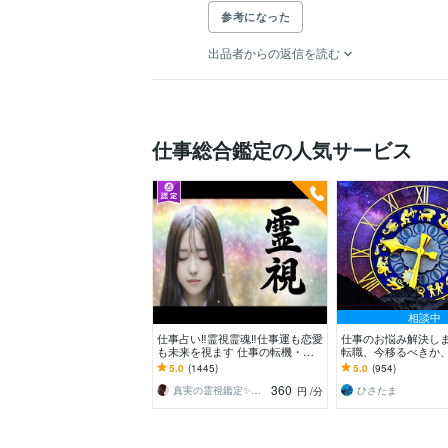
参考になった
出品者からの返信を読む
仕事総合鑑定の人気サービス
相談中
仕事占い‼️霊視霊魂‼️仕事運も恋愛
仕事のお悩み解決しま
も未来を視ます 仕事の転機・恋
転職、今移るべきか
の結末・相手の本音、霊視で全て
どうなるのか見ます
5.0
(1445)
5.0
(954)
を即座に伝えます
360
真実の霊視鑑定✨アダ369✨
ひさたま
円
/分