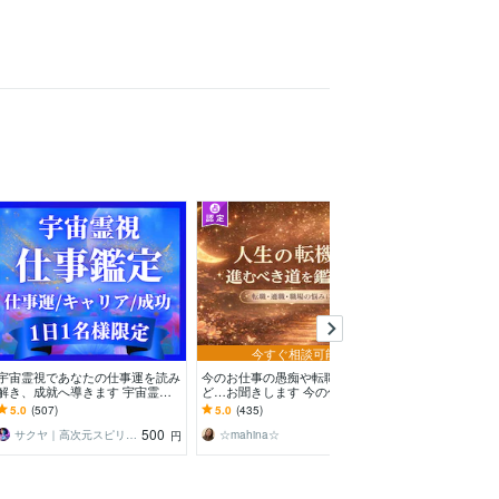
今すぐ相談可能
宇宙霊視であなたの仕事運を読み
今のお仕事の愚痴や転職の相談な
一流仕事鑑定【
解き、成就へ導きます 宇宙霊視
ど…お聞きします 今の仕事を辞
の近道】霊視し
で仕事鑑定 | 仕事運アップ&キャ
めて転職したら…どんな仕事が向
大限まで広げ、
5.0
(507)
5.0
(435)
5.0
(290)
リア成功へ導きます
く？ご相談ください
ど仕事の悩みを
500
160
サクヤ｜高次元スピリット
☆mahina☆
パトラ｜一流
円
円
/分