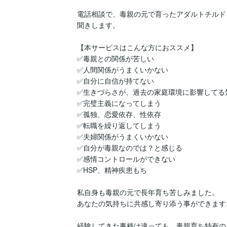
電話相談で、毒親の元で育ったアダルトチルド
聞きします。

【本サービスはこんな方におススメ】

✅毒親との関係が苦しい

✅人間関係がうまくいかない

✅自分に自信が持てない

✅生きづらさが、過去の家庭環境に影響してる気
✅完璧主義になってしまう

✅孤独、恋愛依存、性依存

✅転職を繰り返してしまう

✅夫婦関係がうまくいかない

✅自分が毒親なのでは？と感じる

✅感情コントロールができない

✅HSP、精神疾患もち

私自身も毒親の元で長年育ち苦しみました。

あなたの気持ちに共感し寄り添う事ができます。
経験してきた事柄は違っても、毒親育ち特有の