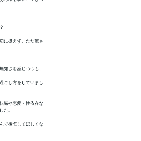


切に扱えず、ただ流さ
無知さを感じつつも、
過ごし方をしていまし
転職や恋愛・性依存な
た。

んで後悔してほしくな