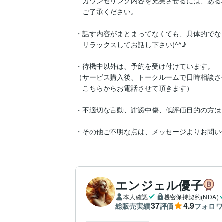
　カウンセリング内容を充実させるには、ある
　ご了承ください。

・話す内容がまとまってなくても、具体的でな
　リラックスしてお話し下さい(^^♪

・待機中以外は、予約を受け付けています。

（サービス購入後、トークルームで日時相談さ
　こちらからお電話させて頂きます）

・不適切な言動、誹謗中傷、低評価目的の方は
・その他ご不明な点は、メッセージよりお問い
エンジェル優子
本人確認
機密保持契約(NDA)
37
4.9
総販売実績
評価
フォロ