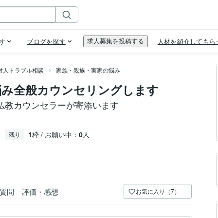
対人トラブル相談
家族・親族・実家の悩み
悩み全般カウンセリングします
仏教カウンセラーが寄添います
1
枠 / お願い中：
0
人
残り
質問
評価・感想
お気に入り（7）