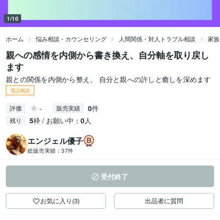
1/10
ホーム
悩み相談・カウンセリング
人間関係・対人トラブル相談
家族
親への感情を内側から書き換え、自分軸を取り戻し
ます
親との関係を内側から整え、 自分と親への許しと癒しを深めます
電話相談
-
0
件
評価
販売実績
5
枠 / お願い中：
0
人
残り
エンジェル優子
総販売実績：
37件
受付終了
お気に入り(3)
出品者に質問