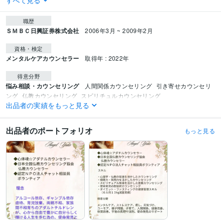
すべて見る
職歴
ＳＭＢＣ日興証券株式会社
2006年3月 ~ 2009年2月
資格・検定
メンタルケアカウンセラー
取得年 : 2022年
得意分野
悩み相談・カウンセリング
人間関係カウンセリング
引き寄せカウンセリ
ング
仏教カウンセリング
スピリチュルカウンセリング
出品者の実績をもっと見る
カウンセラー
学習指導・資格・キャリア相談
ダイエットコーチング
子育てコーチング
コーチング
出品者のポートフォリオ
もっと見る