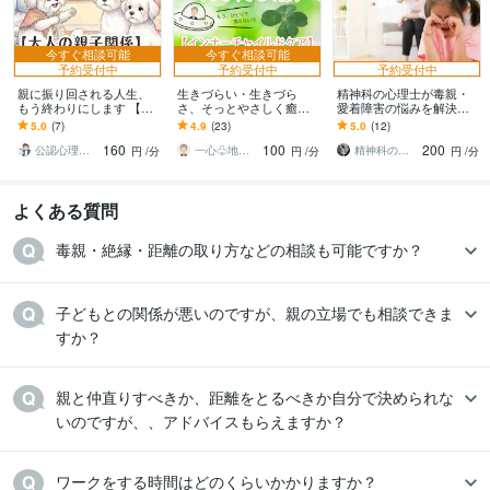
今すぐ相談可能
今すぐ相談可能
予約受付中
予約受付中
予約受付中
親に振り回される人生、
生きづらい・生きづら
精神科の心理士が毒親・
もう終わりにします 【大
さ、そっとやさしく癒し
愛着障害の悩みを解決し
人の親子関係】自分を生
ます インナーチャイルド/
ます 。精神科勤務の公認
5.0
(7)
4.9
(23)
5.0
(12)
き直すために、今こそ心
毒親/親子人間関係の悩み/
心理師・臨床心理士がお
160
100
200
を取り戻す！
カウンセリング
話を聴きます。
公認心理師わんタロパパ
一心♧地球に少し馴染みにくいカウンセラー
精神科の心理カウンセラー
円
/分
円
/分
円
/分
よくある質問
毒親・絶縁・距離の取り方などの相談も可能ですか？
子どもとの関係が悪いのですが、親の立場でも相談できま
すか？
親と仲直りすべきか、距離をとるべきか自分で決められな
いのですが、、アドバイスもらえますか？
ワークをする時間はどのくらいかかりますか？