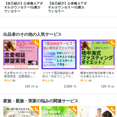
【自己紹介】心体魂☆アダ
【自己紹介】心体魂☆アダ
チルカウンセラー/仏教カ
チルカウンセラー/仏教カ
ウンセラー
ウンセラー
出品者のその他の人気サービス
予約受付中
予約受付中
引き寄せカウンセラーが
ココナラ電話相談初心者
断食✕地中海式食事で体＆
願望実現・恋愛相談しま
向け！完全マニュアル学
心を整えるサポートしま
す スピリチュアルな視点
べます 未経験OK！安心と
す 地中海式ファスティン
5.0
(8)
5.0
(1)
5.0
(4)
で願望実現の方法や恋愛
心強さを約133ページの情
グでリバウンドせず体も
120
2,000
120
相談に寄り添います
報量でサポート！
心も喜ぶ美習慣✨
円
/分
円
円
/分
家族・親族・実家の悩みの関連サービス