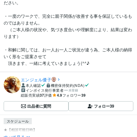
ださい。

・一度のワークで、完全に親子関係が改善する事を保証しているも
のではありません。

　（ご本人様の状況や、気づき度合いや理解度により、結果は変わ
ります）

・和解に関しては、お一人お一人ご状況が違う為、ご本人様の納得
いく形をご提案させて

　頂きます、一緒に考えていきましょう(^^♪
エンジェル優子
本人確認
機密保持契約(NDA)
インボイス発行事業者
未登録
総販売実績
37
評価
4.9
フォロワー
39
出品者に質問
フォロー
39
スケジュール