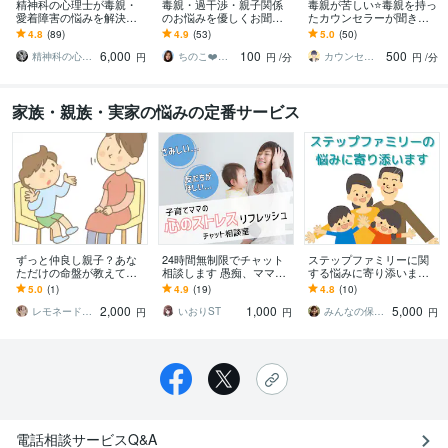
精神科の心理士が毒親・
毒親・過干渉・親子関係
毒親が苦しい⭐️毒親を持っ
愛着障害の悩みを解決し
のお悩みを優しくお聞き
たカウンセラーが聞きま
ます 。精神科勤務の公認
します 毒親育ち/過干渉/愛
す ★毒親に苦しめられた
4.8
(89)
4.9
(53)
5.0
(50)
心理師・臨床心理士がお
着障害/親子関係/教育虐待/
⭐️虐待・DVされた私が寄
6,000
100
500
話を聴きます。
機能不全家族
り添います
精神科の心理カウンセラー
ちのこ❤️ポジティブカウンセラー
カウンセラーけい⭐️元自衛官×作家
円
円
/分
円
/分
家族・親族・実家の悩みの定番サービス
ずっと仲良し親子？あな
24時間無制限でチャット
ステップファミリーに関
ただけの命盤が教えてく
相談します 愚痴、ママ
する悩みに寄り添います
れます 『紫微斗数鑑定✨
友、恋愛相談、誰でもLIN
再婚経験者の私があなた
5.0
(1)
4.9
(19)
4.8
(10)
親子編◎』知って心の準
E感覚チャット！
を応援します(^^)/
2,000
1,000
5,000
備をしましょう⭐
レモネードでも飲みながら～いづ
いおりST
みんなの保健室＊カウンセラーえみ
円
円
円
電話相談サービスQ&A