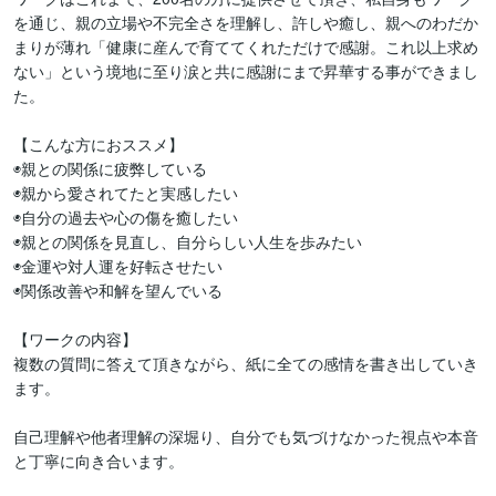
を通じ、親の立場や不完全さを理解し、許しや癒し、親へのわだか
まりが薄れ「健康に産んで育ててくれただけで感謝。これ以上求め
ない」という境地に至り涙と共に感謝にまで昇華する事ができまし
た。

【こんな方におススメ】

◉親との関係に疲弊している

◉親から愛されてたと実感したい

◉自分の過去や心の傷を癒したい

◉親との関係を見直し、自分らしい人生を歩みたい

◉金運や対人運を好転させたい

◉関係改善や和解を望んでいる

【ワークの内容】

複数の質問に答えて頂きながら、紙に全ての感情を書き出していき
ます。

自己理解や他者理解の深堀り、自分でも気づけなかった視点や本音
と丁寧に向き合います。
