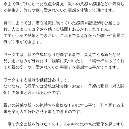
今まで気づけなかった視点や発見、親への共感や感謝などの気持ち
が芽生え、許しや癒し愛されていた実感を体験して頂けます。

質問によっては、潜在意識に眠っていた感情や記憶が呼び起こさ
れ、人によっては辛さを感じる場面もあるかもしれません。

ですが、その感情と向き合い、これまで見えなかった想いや背景に
気づく事ができます。

ワークでは、親の立場になり想像する事で、見えてくる新たな発
見、思い込みが外れたり、誤解に気づいたり、「精一杯やってくれ
てた親の姿」や「愛されていた事実」を実感する事ができます。

ワークをする意味や価値はあります。

なぜなら、心理学では父親は社会性（お金）、母親は受容（対人関
係）の象徴と言われるからです。

親との関係や親への気持ちを良好なものにする事で、引き寄せる未
来を変え人生好転させる事もできるのです。

一度で完全に親を許せなくても、心の中で気持ちの変化を起こすだ