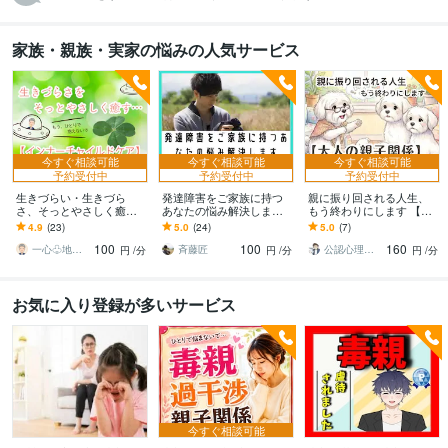
家族・親族・実家の悩みの人気サービス
今すぐ相談可能
今すぐ相談可能
今すぐ相談可能
予約受付中
予約受付中
予約受付中
生きづらい・生きづら
発達障害をご家族に持つ
親に振り回される人生、
さ、そっとやさしく癒し
あなたの悩み解決します
もう終わりにします 【大
ます インナーチャイルド/
ます 支援経験豊富な私が
人の親子関係】自分を生
4.9
(23)
5.0
(24)
5.0
(7)
毒親/親子人間関係の悩み/
アドバイスします
き直すために、今こそ心
100
100
160
カウンセリング
を取り戻す！
一心♧地球に少し馴染みにくいカウンセラー
斉藤匠
公認心理師わんタロパパ
円
/分
円
/分
円
/分
お気に入り登録が多いサービス
今すぐ相談可能