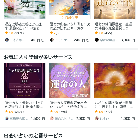
予約受付中
易占は明確に答えが出ま
運命の出会いを引寄せ✨次
運命の伴侶様鑑定｜生涯
す 最強の占い！中筮と略
の恋の訪れとキッカケ視
の伴侶を完全霊視します 2
筮の両方を使いあなたを
ます 未来の恋人はどんな
0年超の確かな霊能力で出
5.0
(2979)
-
(6)
5.0
(455)
導く
人？特徴・出会うタイミ
会いから婚期まで視通し
140
240
3,000
ングを詳しく視ます✨
ます
三才占學誠山協会／認定講師／原田 悟境
アリゾナ鑑定★Ayumi～愛結実
恋愛成就霊能者 ✞ 桜庭カノン
円
/分
円
/分
円
お気に入り登録が多いサービス
運命の人・出会い・1ヶ月
運命の人霊視鑑定❤️出会
お相手の魂の繋がり明確
の恋を視ます 出逢う時
い・お相手の特徴を視ま
にお伝えします 恋愛・気
期・場所・お相手の特徴
す 【出会う時期・タイミ
になる人、職場、家族な
5.0
(2570)
4.9
(705)
4.9
(777)
を三術で読む
ング・縁結び】で恋を加
どの魂の関係生を伝えま
1,500
2,000
1,000
速✨
す
三術統合鑑定師 優未華
光のスピリットガイド⭐️華（はな）
むすひ
円
円
円
出会い占いの定番サービス