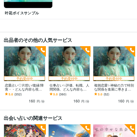
叶花ボイスサンプル
出品者のその他の人気サービス
予約受付中
予約受付中
予約受付中
恋愛占い♡片想い/復縁/障
仕事占い✨評価、転職、人
複雑恋愛✨神秘の力で特別
害・・どんな内容も視ま
間関係、どんな内容も視
な関係を進展に導きます
す お相手の気持ちを読み
ます キャリアのお悩みを
あの人が秘めている、あ
5.0
(352)
5.0
(360)
5.0
(52)
解き 高次元の光から道し
高次の視点から読み解く
なたへの想い・未来を細
160
160
160
るべをお届け
深層リーディング✨
密に降ろします
円
/分
円
/分
円
/分
出会い占いの関連サービス