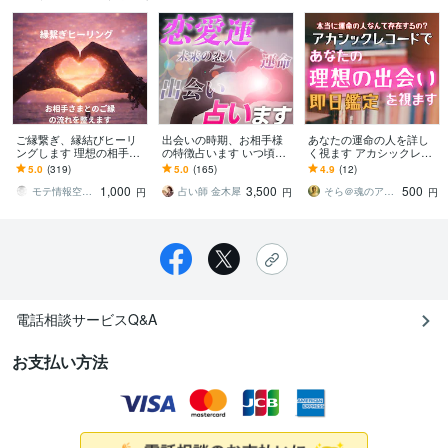
ご縁繋ぎ、縁結びヒーリ
出会いの時期、お相手様
あなたの運命の人を詳し
ングします 理想の相手と
の特徴占います いつ頃？
く視ます アカシックレコ
繋がりやすくなるヒーリ
何をきっかけに？どんな
ードが教える魂の約束｜
5.0
(319)
5.0
(165)
4.9
(12)
ング
流れなの？を占います
即日鑑定
1,000
3,500
500
モテ情報空間書換え ヒーラー HU
占い師 金木犀
そら＠魂のアカシックリーダー
円
円
円
電話相談サービスQ&A
お支払い方法