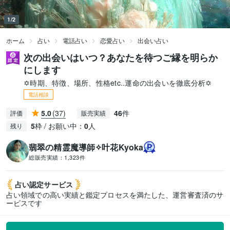
1/2
ホーム
占い
電話占い
恋愛占い
出会い占い
次の出会いはいつ？あなたを待つご縁を明らか
にします
✡時期、特徴、場所、性格etc..運命の出会いを徹底分析✡
電話相談
5.0
(37)
46
件
評価
販売実績
5
枠 / お願い中：
0
人
残り
翡翠の精霊魔導師✧叶花Kyoka
総販売実績：
1,323件
占い認定
サービス
占い領域での高い実績と鑑定プロセスを満たした、運営審査済のサ
ービスです