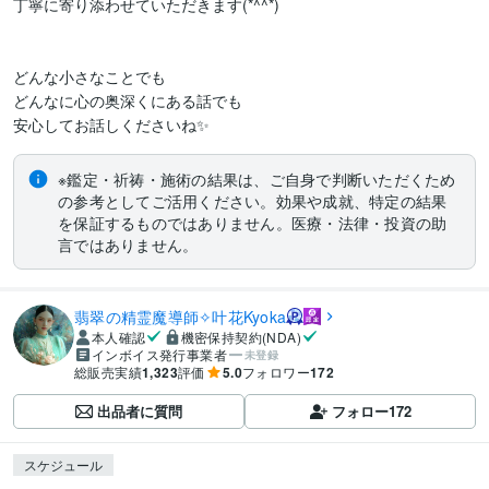
丁寧に寄り添わせていただきます(*^^*)

どんな小さなことでも

どんなに心の奥深くにある話でも

安心してお話しくださいね✨
※鑑定・祈祷・施術の結果は、ご自身で判断いただくため
の参考としてご活用ください。効果や成就、特定の結果
を保証するものではありません。医療・法律・投資の助
言ではありません。
翡翠の精霊魔導師✧叶花Kyoka
本人確認
機密保持契約(NDA)
インボイス発行事業者
未登録
総販売実績
1,323
評価
5.0
フォロワー
172
出品者に質問
フォロー
172
スケジュール