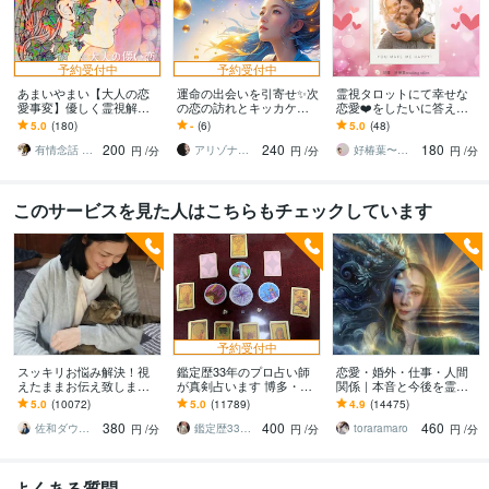
予約受付中
予約受付中
あまいやまい【大人の恋
運命の出会いを引寄せ✨次
霊視タロットにて幸せな
愛事変】優しく霊視解決
の恋の訪れとキッカケ視
恋愛❤️をしたいに答えま
します 絡まる悩み紐解く
ます 未来の恋人はどんな
す アカシックリーディン
5.0
(180)
-
(6)
5.0
(48)
透視！夢を見てる奴らに
人？特徴・出会うタイミ
グにて貴方の幸せな出会
200
240
180
送るぜDREAMIN！
ングを詳しく視ます✨
いを導きます❤️
有情念話 ねるふ ﾋﾋﾞｷﾏﾉｽﾍﾞｼ
アリゾナ鑑定★Ayumi～愛結実
好椿葉〜よつば〜
円
/分
円
/分
円
/分
このサービスを見た人はこちらもチェックしています
予約受付中
スッキリお悩み解決！視
鑑定歴33年のプロ占い師
恋愛・婚外・仕事・人間
えたままお伝え致します
が真剣占います 博多・廓
関係｜本音と今後を霊視
恋愛、結婚、人間関係、
屋の純血統占い祈願師
ます 現実重視の鑑定｜本
5.0
(10072)
5.0
(11789)
4.9
(14475)
仕事、人生、ペットの気
雷鳥
質と今後の行動を具体的
380
400
460
持ち等◎祈願付き
にお伝えします
佐和ダウジング＆スピリットメンター
鑑定歴33年のプロ占い師 雷鳥
toraramaro
円
/分
円
/分
円
/分
よくある質問