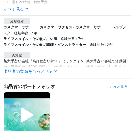
すべて見る
経験職種
カスタマーサポート・カスタマーサクセス / カスタマーサポート・ヘルプデ
スク
経験年数 : 6年
ライフスタイル・その他 / 占い師
経験年数 : 7年
ライフスタイル・その他 / 講師・インストラクター
経験年数 : 2年
受賞歴
某大手占い会社『高評価占い師20』にランクイン
某大手占い会社で活動開
始／鑑定件数1,500件突破
ココナラデビュー
ココナラデビュー1ヶ月でプ
出品者の実績をもっと見る
ラチナランク昇格
ココナラ様よりお声がけいただき『認定占い師』として
活動中
出品者のポートフォリオ
もっと見る
その他ツール
タロット占い:6年
タロット占い講師:1年
四柱推命:2年
宿曜占星術:1年