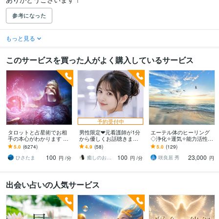
参考になった
もっと見る
このサービスを買った人がよく購入しているサービス
予約受付中
タロットと占星術でお相
男性限定❤︎元看護師が1分
エーテル体のヒーリング
手の本心がわかります 貴
から優しくお話聴きます
◇浄化✧運気✧能力活性し
方の宿命と運命を知って
愚痴/ただ話を聞いて欲し
ます ☆エーテリックボデ
5.0
(6274)
4.9
(58)
5.0
(129)
愛と成功を引き寄せませ
い/秘密の話♡/NGなし◎
ィ・ヒーリング / 本質的回
100
100
23,000
んか？
復と能力開花☆
ひさたま
癒しのお部屋＊あい
咲良居 秀
円
/分
円
/分
円
出会い占いの人気サービス