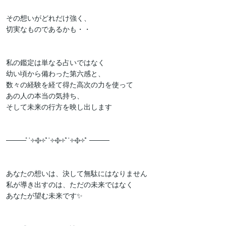
その想いがどれだけ強く、

切実なものであるかも・・

私の鑑定は単なる占いではなく

幼い頃から備わった第六感と、

数々の経験を経て得た高次の力を使って

あの人の本当の気持ち、

そして未来の行方を映し出します

──── ̊˙༓࿇༓˙̊˙༓࿇༓˙̊˙༓࿇༓˙̊ ────

あなたの想いは、決して無駄にはなりません

私が導き出すのは、ただの未来ではなく

あなたが望む未来です✨
