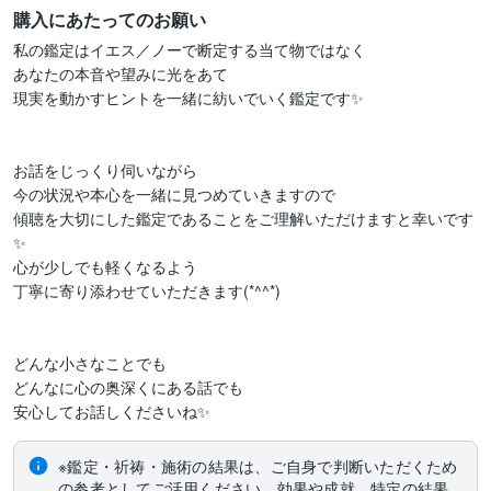
購入にあたってのお願い
私の鑑定はイエス／ノーで断定する当て物ではなく

あなたの本音や望みに光をあて

現実を動かすヒントを一緒に紡いでいく鑑定です✨

お話をじっくり伺いながら

今の状況や本心を一緒に見つめていきますので

傾聴を大切にした鑑定であることをご理解いただけますと幸いです
✨

心が少しでも軽くなるよう

丁寧に寄り添わせていただきます(*^^*)

どんな小さなことでも

どんなに心の奥深くにある話でも

安心してお話しくださいね✨
※鑑定・祈祷・施術の結果は、ご自身で判断いただくため
の参考としてご活用ください。効果や成就、特定の結果