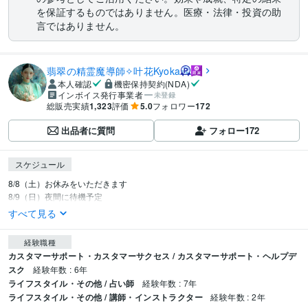
を保証するものではありません。医療・法律・投資の助
言ではありません。
翡翠の精霊魔導師✧叶花Kyoka
本人確認
機密保持契約(NDA)
インボイス発行事業者
未登録
総販売実績
1,323
評価
5.0
フォロワー
172
出品者に質問
フォロー
172
スケジュール
8/8（土）お休みをいただきます

8/9（日）夜間に待機予定
すべて見る
経験職種
カスタマーサポート・カスタマーサクセス / カスタマーサポート・ヘルプデ
スク
経験年数 : 6年
ライフスタイル・その他 / 占い師
経験年数 : 7年
ライフスタイル・その他 / 講師・インストラクター
経験年数 : 2年