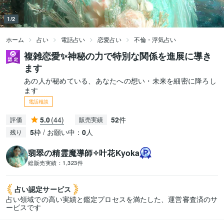
1/2
ホーム
占い
電話占い
恋愛占い
不倫・浮気占い
複雑恋愛✨神秘の力で特別な関係を進展に導き
ます
あの人が秘めている、あなたへの想い・未来を細密に降ろし
ます
電話相談
5.0
(44)
52
件
評価
販売実績
5
枠 / お願い中：
0
人
残り
翡翠の精霊魔導師✧叶花Kyoka
総販売実績：
1,323件
占い認定
サービス
占い領域での高い実績と鑑定プロセスを満たした、運営審査済のサ
ービスです