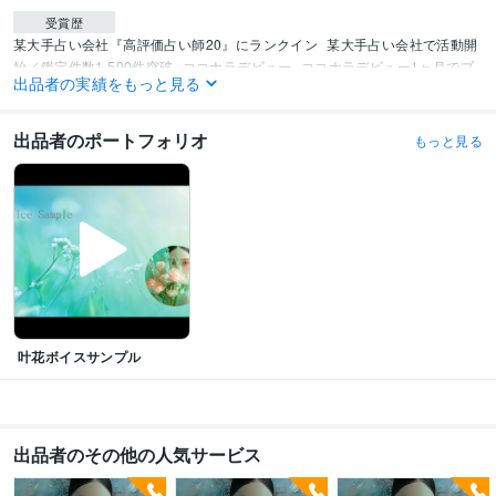
受賞歴
某大手占い会社『高評価占い師20』にランクイン
某大手占い会社で活動開
始／鑑定件数1,500件突破
ココナラデビュー
ココナラデビュー1ヶ月でプ
出品者の実績をもっと見る
ラチナランク昇格
ココナラ様よりお声がけいただき『認定占い師』として
活動中
出品者のポートフォリオ
もっと見る
その他ツール
タロット占い:6年
タロット占い講師:1年
四柱推命:2年
宿曜占星術:1年
叶花ボイスサンプル
出品者のその他の人気サービス