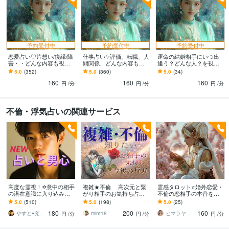
予約受付中
予約受付中
予約受付中
恋愛占い♡片想い/復縁/障
仕事占い✨評価、転職、人
運命の結婚相手にいつ出
害・・どんな内容も視ま
間関係、どんな内容も視
逢う？どんな人？を視ま
す お相手の気持ちを読み
ます キャリアのお悩みを
す ご縁にたどり着くまで
5.0
(352)
5.0
(360)
5.0
(34)
解き 高次元の光から道し
高次の視点から読み解く
の流れやアドバイスまで
160
160
160
るべをお届け
深層リーディング✨
細密に✣
円
/分
円
/分
円
/分
不倫・浮気占いの関連サービス
高度な霊視！✡️意中の相手
複雑★不倫 高次元と繋
霊感タロット⭐婚外恋愛・
の潜在意識に入り込みま
がり相手のお気持ち占い
不倫の恋相手の本音を視
す ☪️上級霊視を駆使する
ます カードに表れた真実
ます 離れられない想いと
5.0
(510)
5.0
(198)
5.0
(25)
アドバイス☪️不倫/婚外恋
を読みとく チャネリン
未来の可能性を丁寧に占
180
200
160
愛等の不安✨
グで降ろす彼の気持ち
います
やすと♠究極の癒し人・占い師・ゆるキャラ
mint18
ヒマラヤ霊感ヒーラー☆咲希（saki）
円
/分
円
/分
円
/分