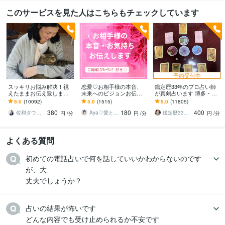
このサービスを見た人はこちらもチェックしています
予約受付中
スッキリお悩み解決！視
恋愛♡お相手様の本音、
鑑定歴33年のプロ占い師
えたままお伝え致します
未来へのビジョンお伝え
が真剣占います 博多・廓
恋愛、結婚、人間関係、
します どんな関係でも細
屋の純血統占い祈願師
5.0
(10092)
5.0
(1515)
5.0
(11805)
仕事、人生、ペットの気
密にお伝えします✨ツイン
雷鳥
380
180
400
持ち等◎祈願付き
レイ ソウルメイト
佐和ダウジング＆スピリットメンター
Aya♡愛と光のスピリチュアルガイド
鑑定歴33年のプロ占い師 雷鳥
円
/分
円
/分
円
/分
よくある質問
初めての電話占いで何を話していいかわからないのです
が、大

丈夫でしょうか？
占いの結果が怖いです

どんな内容でも受け止められるか不安です