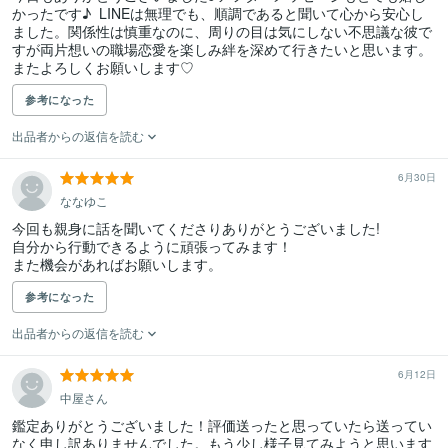
かったです♪  LINEは無理でも、順調であると聞いて心から安心し
ました。関係性は慎重なのに、周りの目は気にしない不思議な彼で
すが両片想いの職場恋愛を楽しみ絆を深めて行きたいと思います。

またよろしくお願いします♡
参考になった
出品者からの返信を読む
6月30日
ななゆこ
今回も親身に話を聞いてくださりありがとうございました!

自分から行動できるように頑張ってみます！

また機会があればお願いします。
参考になった
出品者からの返信を読む
6月12日
中屋さん
鑑定ありがとうございました！評価送ったと思っていたら送ってい
なく申し訳ありませんでした。もう少し様子見てみようと思います