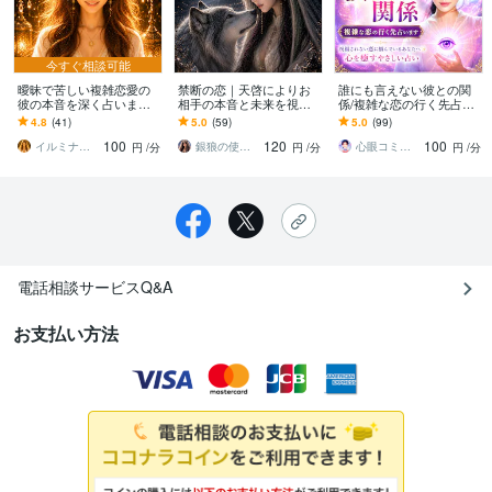
今すぐ相談可能
曖昧で苦しい複雑恋愛の
禁断の恋｜天啓によりお
誰にも言えない彼との関
彼の本音を深く占います
相手の本音と未来を視ま
係/複雑な恋の行く先占い
ひとりで抱えた恋の苦し
す 言葉にできない想いと
ます 祝福されない恋に悩
4.8
(41)
5.0
(59)
5.0
(99)
さにほっと優しく寄り添
これからの流れを丁寧に
んでいるあなたへ✨心を癒
100
120
100
うイルミナ鑑定♡
読み解きます
すやさしい占い
イルミナ鑑定⭐彩叶Saika
銀狼の使者★ミハエル
心眼コミュニケーター⭐︎紗矢 saya
円
/分
円
/分
円
/分
電話相談サービスQ&A
お支払い方法