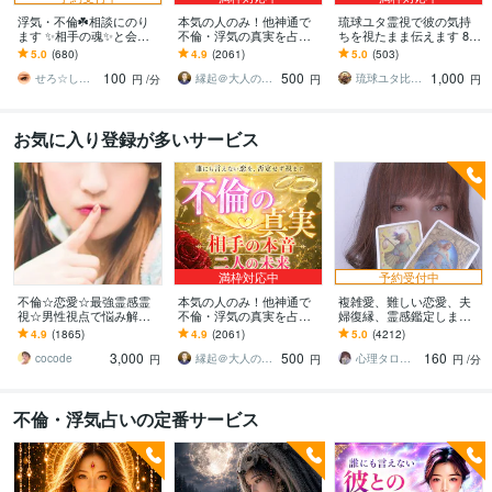
浮気・不倫☘️相談にのり
本気の人のみ！他神通で
琉球ユタ霊視で彼の気持
ます ✨相手の魂✨と会話
不倫・浮気の真実を占い
ちを視たまま伝えます 8/3
をしてあなたにお伝えし
ます 不倫・W不倫・浮気
1まで3,000円→1,000円で
5.0
(680)
4.9
(2061)
5.0
(503)
ます⭐️
など複雑恋愛の専門家に
真の幸せへ導く
100
500
1,000
よる究極霊視鑑定
せろ☆しあり
縁起＠大人の恋愛占い師
琉球ユタ比嘉にらい
円
/分
円
円
お気に入り登録が多いサービス
満枠対応中
予約受付中
不倫☆恋愛☆最強霊感霊
本気の人のみ！他神通で
複雑愛、難しい恋愛、夫
視☆男性視点で悩み解決
不倫・浮気の真実を占い
婦復縁、霊感鑑定します
します 彼のホントの気持
ます 不倫・W不倫・浮気
鑑定中に癒しの声で波動
4.9
(1865)
4.9
(2061)
5.0
(4212)
を霊視で読解き あなた
など複雑恋愛の専門家に
を整え、変化と成就をサ
3,000
500
160
のモヤモヤを解決します
よる究極霊視鑑定
ポートします
cocode
縁起＠大人の恋愛占い師
心理タロット 愛乃巫奏（アムールのぶえ）
円
円
円
/分
不倫・浮気占いの定番サービス