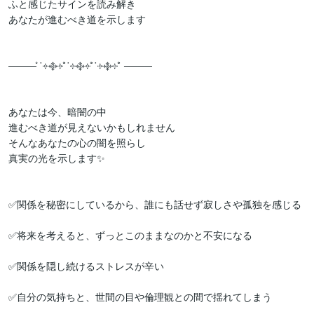
ふと感じたサインを読み解き

あなたが進むべき道を示します

──── ̊˙༓࿇༓˙̊˙༓࿇༓˙̊˙༓࿇༓˙̊ ────

あなたは今、暗闇の中

進むべき道が見えないかもしれません

そんなあなたの心の闇を照らし

真実の光を示します✨

✅関係を秘密にしているから、誰にも話せず寂しさや孤独を感じる

✅将来を考えると、ずっとこのままなのかと不安になる

✅関係を隠し続けるストレスが辛い

✅自分の気持ちと、世間の目や倫理観との間で揺れてしまう
