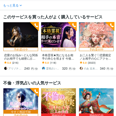
もっと見る
このサービスを買った人がよく購入しているサービス
予約受付中
予約受付中
予約受付中
恋愛のお悩み✨どんな関係
本格霊視★気になるお相
お二人を繋ぐ♡恋愛鑑定
のお相手でも細密に占い
手の本心を視ます 今後ど
／お相手の心にアクセス
ます 片思い、相手の気持
うなるのか未来も鑑定し
します お相手の温度感／
5.0
(216)
5.0
(118)
5.0
(3023)
ち、相性、未来、復縁、
ます★
片思い／複雑／復縁／遠
240
320
340
出会い、複雑恋愛など
距離／全世代鑑定中❣
アリゾナ鑑定★Ayumi～愛結実
霊視占い師☆澪☆
のあ 近未来鑑定師 TR OR LE
円
/分
円
/分
円
/分
不倫・浮気占いの人気サービス
今すぐ相談可能
予約受付中
満枠対応中
満枠対応中