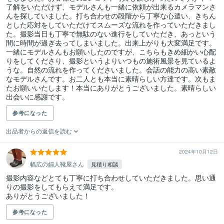
了解をいただけず、モデルさんも一緒に依頼が出来るカメラマンさ
んを探していました。打ち合わせの段階から丁寧な心遣い、きちん
とした応対をしていただけてスムーズな流れを作っていただきまし
た。撮影当日も丁寧で無駄のない進行をしていただき、あっという
間に時間が過ぎ去ってしまいました。出来上がりも大変満足です。
一緒にモデルさんもお願いしたのですが、こちらもきめ細かい心配
りをしてくださり、撮影というよりいつもの施術風景を見ているよ
うな。自然の流れを作ってくださいました。会話の能力の高い素敵
なモデルさんです。お二人とも本当に素晴らしい方達です。次もま
たお願いいたします！本当にありがとうございました。素晴らしい
出会いに感謝です。
参考になった
出品者からの返信を読む
2024年10月12日
幅広の婦人靴屋さん
見積り相談
撮影内容などとても丁寧に打ち合わせしていただきました。思い通
りの撮影をしてもらえて満足です。

ありがとうございました！
参考になった