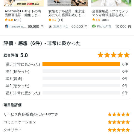
Amazon等ECサイトの商
女性モデル起用！東京近
全画像納品！プロカメラ
品動画撮影・編集します
郊にて出張撮影致します
マンが出張撮影を致しま
高画質・モデル込み・お
WEBサイト、店舗、SN
す 素敵な笑顔を引き出し
5.0
(232)
4.9
(14)
5.0
(300)
しゃれ・広告・わかりや
S、集客、広告等の出張撮
ます、人物撮影お任せく
60,000
60,000
10,000
すい・Vlog風
影致します
ださい
nanase works
浜屋えりな
PhotoATN
円
円
円
評価・感想（6件）- 非常に良かった
5.0
総合評価
星5 (非常に良かった)
6件
星4 (良かった)
0件
星3 (普通)
0件
星2 (悪かった)
0件
星1 (非常に悪かった)
0件
項目別評価
サービス内容/提案のわかりやすさ
コミュニケーション
クオリティ