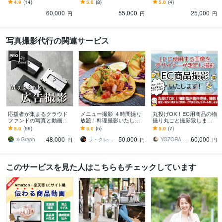
WEBサイト、店舗、SN
ます イベント・セミナ
イティング機材をしっか
4.9
(14)
5.0
(8)
5.0
(4)
S、集客、広告等の出張撮
ー・ワークショップ・パ
り組んで選ばれるプロフ
60,000
55,000
25,000
影致します
ーティなどの写真撮影に
ィール写真を！
円
円
円
写真撮影代行の関連サービス
応援者が集まるクラウド
メニュー撮影 ４時間撮り
丸投げOK！EC用商品の物
ファンドの写真と動画撮
放題！料理撮影いたしま
撮り丸ごと撮影致します
ります Makuakeで1000万
す ＜飲食店様限定プラン
【セット価格】食材、
5.0
(59)
5.0
(5)
5.0
(7)
超えの成功実績多数
＞東京・神奈川・埼玉・
服、アクセサリーなど効
48,000
50,000
60,000
千葉・栃木・群馬
果的な写真を納品
＆Graph
ラ・クレアシオン
YOZORA DESIGN STUDIO
円
円
円
このサービスを見た人はこちらもチェックしています