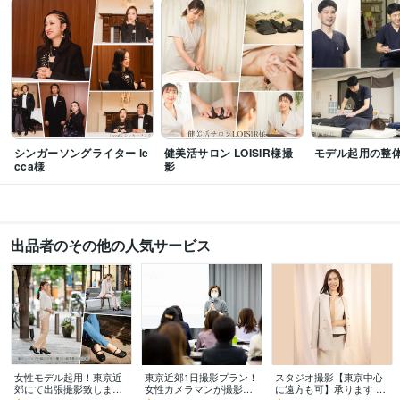
得意分野
動画編集・映像制作
人物撮影
学歴
大東文化大学
1991年3月 ~ 1995年2月
シンガーソングライター le
健美活サロン LOISIR様撮
モデル起用の整
cca様
影
出品者のその他の人気サービス
女性モデル起用！東京近
東京近郊1日撮影プラン！
スタジオ撮影【東京中心
郊にて出張撮影致します
女性カメラマンが撮影し
に遠方も可】承ります ラ