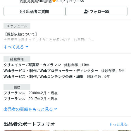
総販売実績
108
評価
5.0
フォロワー
55
出品者に質問
フォロー
55
スケジュール
【撮影依頼について】

土日祝日は埋まってしまうことが多いので、お早目にご...
すべて見る
経験職種
クリエイター / 写真家・カメラマン
経験年数 : 10年
Webサービス・制作 / Webプロデューサー・ディレクター
経験年数 : 5年
Webサービス・制作 / Webコンテンツ企画・編集
経験年数 : 5年
職歴
フリーランス
2006年2月 ~ 現在
フリーランス
2017年2月 ~ 現在
出品者の実績をもっと見る
ビジネス・クリエイティブツール
WordPress:7年
Google スプレッドシート:7年
弥生会計:5年
Google Analytics:7年
Adobe Photoshop:7年
Lightroom:5年
出品者のポートフォリオ
もっと見る