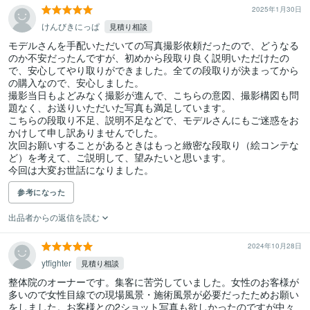
2025年1月30日
けんびきにっぱ
見積り相談
モデルさんを手配いただいての写真撮影依頼だったので、どうなる
のか不安だったんですが、初めから段取り良く説明いただけたの
で、安心してやり取りができました。全ての段取りが決まってから
の購入なので、安心しました。

撮影当日もよどみなく撮影が進んで、こちらの意図、撮影構図も問
題なく、お送りいただいた写真も満足しています。

こちらの段取り不足、説明不足などで、モデルさんにもご迷惑をお
かけして申し訳ありませんでした。

次回お願いすることがあるときはもっと緻密な段取り（絵コンテな
ど）を考えて、ご説明して、望みたいと思います。

参考になった
出品者からの返信を読む
2024年10月28日
ytfighter
見積り相談
整体院のオーナーです。集客に苦労していました。女性のお客様が
多いので女性目線での現場風景・施術風景が必要だったためお願い
をしました。お客様との2ショット写真も欲しかったのですが中々