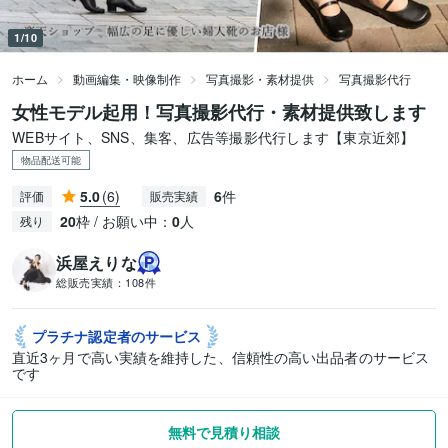
1/10
ホーム
動画編集・映像制作
写真撮影・素材提供
写真撮影代行
女性モデル起用！写真撮影代行・素材提供致します
WEBサイト、SNS、集客、広告等撮影代行します【東京近郊】
物品配送可能
5.0
(6)
6
件
評価
販売実績
20
枠 / お願い中：
0
人
残り
浜屋えりな
総販売実績：
108件
プラチナ認定者の
サービス
直近3ヶ月で高い実績を維持した、信頼性の高い出品者のサービス
です
無料で見積り相談