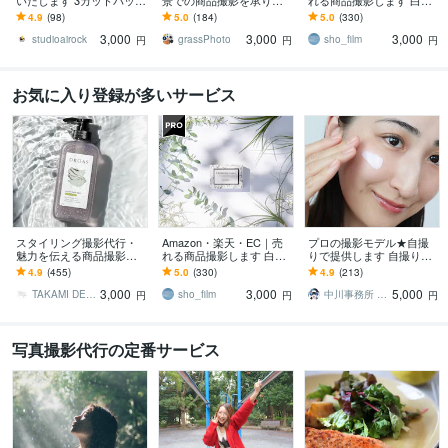
いたします 3カットパック
景での商品撮影を承りま
れる商品撮影します 白抜
料金となります。
す 商品をより良く見せる
き〜おしゃれ物撮りまで
4.9
(98)
5.0
(184)
5.0
(330)
ライティングを心掛けて
／インスタ・広告対応
3,000
3,000
3,000
います。
studioairock
grassPhoto
sho_film
円
円
円
お気に入り登録が多いサービス
スタイリング撮影代行・
Amazon・楽天・EC｜売
プロの撮影モデル★自撮
魅力を伝える商品撮影承
れる商品撮影します 白抜
りで提供します 自撮りに
ります インスタグラム・
き〜おしゃれ物撮りまで
見えない自撮り！web広告
4.9
(455)
5.0
(330)
4.9
(213)
ECサイト・広告用の撮影
／インスタ・広告対応
等に質の高いモデル写真
3,000
3,000
5,000
代行いたします！
を！
TAKAMI DESIGN
sho_film
中川事務所 モデル・デザイン
円
円
円
写真撮影代行の定番サービス