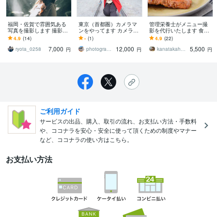
福岡・佐賀で雰囲気ある
東京（首都圏）カメラマ
管理栄養士がメニュー撮
写真を撮影します 撮影枚
ンをやってます カメラを
影を代行いたします 食品
数無制限で記念に残る写
使って色んな角度から楽
メーカーで培ってきた撮
4.9
(14)
-
(1)
4.9
(22)
真を撮ります！
しく撮る
影経験を活かしお手伝い
7,000
12,000
5,500
します！
ryota_0258
photographer kan
kanatakahashi
円
円
円
ご利用ガイド
サービスの出品、購入、取引の流れ、お支払い方法・手数料
や、ココナラを安心・安全に使って頂くための制度やマナー
など、ココナラの使い方はこちら。
お支払い方法