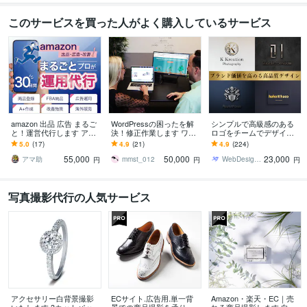
このサービスを買った人がよく購入しているサービス
amazon 出品 広告 まるご
WordPressの困ったを解
シンプルで高級感のある
と！運営代行します アマ
決！修正作業します ワー
ロゴをチームでデザイン
ゾン販売はプロにお任
ドプレス歴13年以上のエ
します 店舗や会社【開
5.0
(17)
4.9
(21)
4.9
(224)
せ！14年以上×1200社超の
ンジニアが各種カスタマ
業・集客UP！】セットで
55,000
50,000
23,000
専門力
イズ対応
クールな名刺作成もOK
アマ助
mmst_012
WebDesign研究所 sky
円
円
円
写真撮影代行の人気サービス
アクセサリー白背景撮影
ECサイト.広告用.単一背
Amazon・楽天・EC｜売