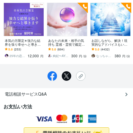
本気の方限定✴️強力な結
あなたの未来・相手の気
お話しながら、解決！現
界を張り幸せへと導きま
持ち 霊感・霊視で鑑定し
実的なアドバイスもいた
す 貴方とお相手の幸せを
ます あの人の本音に霊視
します 生年月日不要。霊
5.0
(253)
5.0
(694)
5.0
(4432)
邪魔する人やライバルを
でアクセス✧視えた全てを
視にて視えたまま、感じ
12,000
300
380
跳ね返していきます
お伝えします
たままをお伝えします
25年の恋愛鑑定師✡️羅阿舞_raoma
絢妃〜AYAKI〜霊視鑑定師
なっちゃん☆彡
円
円
/分
円
/分
電話相談サービスQ&A
お支払い方法