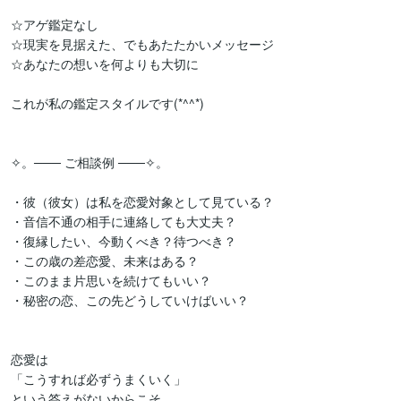
☆アゲ鑑定なし

☆現実を見据えた、でもあたたかいメッセージ

☆あなたの想いを何よりも大切に

これが私の鑑定スタイルです(*^^*)

✧。─── ご相談例 ───✧。

・彼（彼女）は私を恋愛対象として見ている？

・音信不通の相手に連絡しても大丈夫？

・復縁したい、今動くべき？待つべき？

・この歳の差恋愛、未来はある？

・このまま片思いを続けてもいい？

・秘密の恋、この先どうしていけばいい？

恋愛は

「こうすれば必ずうまくいく」

という答えがないからこそ
