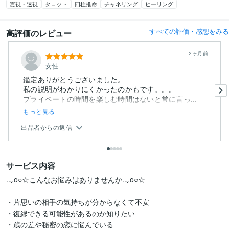
霊視・透視
タロット
四柱推命
チャネリング
ヒーリング
すべての評価・感想をみる
高評価のレビュー
2ヶ月前
女性
鑑定ありがとうございました。
私の説明がわかりにくかったのかもです。。。
プライベートの時間を楽しむ時間はないと常に言っ...
もっと見る
出品者からの返信
サービス内容
..｡o○☆こんなお悩みはありませんか..｡o○☆

・片思いの相手の気持ちが分からなくて不安

・復縁できる可能性があるのか知りたい

・歳の差や秘密の恋に悩んでいる
