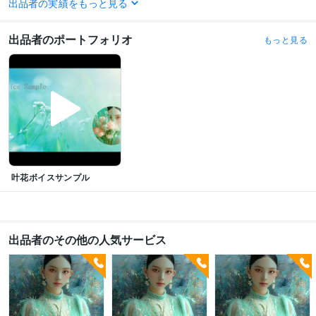
出品者の実績をもっと見る
ラチナランク昇格
ココナラ様よりお声がけいただき『認定占い師』として
活動中
出品者のポートフォリオ
もっと見る
その他ツール
タロット占い:6年
タロット占い講師:1年
四柱推命:2年
宿曜占星術:1年
叶花ボイスサンプル
出品者のその他の人気サービス