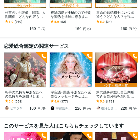
予約受付中
予約受付中
予約受付中
仕事占い✨評価、転職、人
複雑恋愛✨神秘の力で特別
運命の結婚相手にいつ出
間関係、どんな内容も視
な関係を進展に導きます
逢う？どんな人？を視ま
ます キャリアのお悩みを
あの人が秘めている、あ
す ご縁にたどり着くまで
5.0
(360)
5.0
(52)
5.0
(34)
高次の視点から読み解く
なたへの想い・未来を細
の流れやアドバイスまで
160
160
160
深層リーディング✨
密に降ろします
細密に✣
円
/分
円
/分
円
/分
恋愛総合鑑定の関連サービス
今すぐ相談可能
相手の気持ち❤️あなたへ
宇宙語×霊感 今あなたへ必
第六感を刺激し自己判断
の気持ちを深掘りします
要なメッセージを伝えま
できる自分軸を創り出し
霊感タロットとチャネリ
す 恋愛/人間関係/人生【高
ます ❤️相手の気持ち、複
5.0
(558)
5.0
(377)
5.0
(1798)
ングでお相手様の本音を
次元・霊感・現実思考】
雑恋愛、復縁、結婚、未
160
220
220
深く読み取ります
現実が動く鑑定
来を占います
ヒマラヤ霊感ヒーラー☆咲希（saki）
宇宙語チャネラー＊アルシオーネ
復帰しました♪天野 礼渚 あまのあきな
円
/分
円
/分
円
/分
このサービスを見た人はこちらもチェックしています