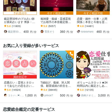
予約受付中
今すぐ相談可能
今すぐ相談可能
鑑定歴33年のプロ占い師
複雑愛・復縁・霊感霊視
恋愛・婚外・仕事・人間
が真剣占います 博多・廓
でお相手の本音鑑定致し
関係｜本音と今後を霊視
屋の純血統占い祈願師
ます 降りて来た言葉をそ
ます 現実重視の鑑定｜本
5.0
(11805)
5.0
(5057)
4.9
(14481)
雷鳥
のままお伝えします。
質と今後の行動を具体的
400
360
460
にお伝えします
鑑定歴33年のプロ占い師 雷鳥
雪見そう
toraramaro
円
/分
円
/分
円
/分
お気に入り登録が多いサービス
満枠対応中
恋愛占い：霊視とタロッ
T縁結び、復縁、対人関
ボリュームタロット★24
トであなたの恋を占いま
係、願望成就の祈念を承
時間以内に鑑定さしあげ
す 復縁・片想い・複雑
ります 対象者の思いと状
ます 3000文字以上の鑑定
5.0
(14524)
5.0
(38445)
5.0
(12135)
愛・夫婦問題…お悩みに
況、対象者との対話、祈
★希望者のみ一部カード
1,000
500
3,000
優しく寄り添います♡
念
開示サービスあり
コトハ ⸜❤︎⸝ 新サービス提供開始✨️
prince7
高峰ナオミ タロット占い師
円
円
/分
円
恋愛総合鑑定の定番サービス