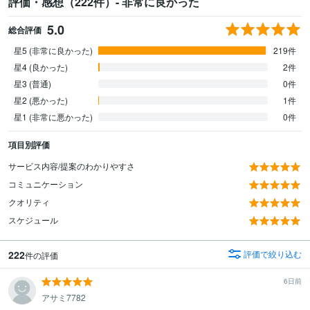
評価・感想（222件）- 非常に良かった
5.0
総合評価
星5 (非常に良かった)
219件
星4 (良かった)
2件
星3 (普通)
0件
星2 (悪かった)
1件
星1 (非常に悪かった)
0件
項目別評価
サービス内容/提案のわかりやすさ
コミュニケーション
クオリティ
スケジュール
222
評価で絞り込む
件の評価
6日前
アサミ7782