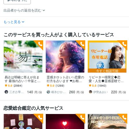
出品者からの返信を読む
もっと見る
このサービスを買った人がよく購入しているサービス
今すぐ相談可能
易占は明確に答えが出ま
霊感タロット占い✨恋愛の
リピーター様限定◆恋
す 最強の占い！中筮と略
行方を占います ❤︎お相手
愛・人生◆霊感霊聴で占
筮の両方を使いあなたを
の気持ち、相性、未来を
います ◆霊感・霊聴◆恋
5.0
(2984)
5.0
(1269)
5.0
(1840)
導く
丁寧に視ます❤︎
愛・人生総合◆ツインレ
140
260
220
イ◆霊視タロット◆
三才占學誠山協会／認定講師／原田 悟境
碓氷ひかり⭐️クレセントメッセンジャー
伊勢あおい
円
/分
円
/分
円
/分
恋愛総合鑑定の人気サービス