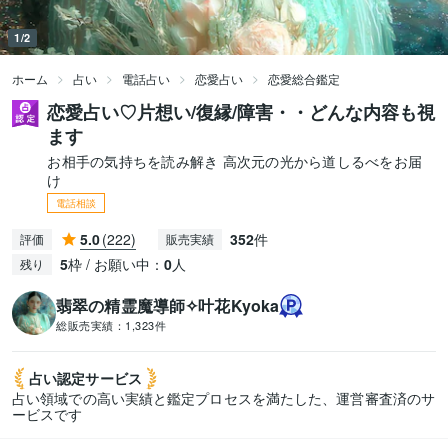
1/2
ホーム
占い
電話占い
恋愛占い
恋愛総合鑑定
恋愛占い♡片想い/復縁/障害・・どんな内容も視
ます
お相手の気持ちを読み解き 高次元の光から道しるべをお届
け
電話相談
5.0
(222)
352
件
評価
販売実績
5
枠 / お願い中：
0
人
残り
翡翠の精霊魔導師✧叶花Kyoka
総販売実績：
1,323件
占い認定
サービス
占い領域での高い実績と鑑定プロセスを満たした、運営審査済のサ
ービスです