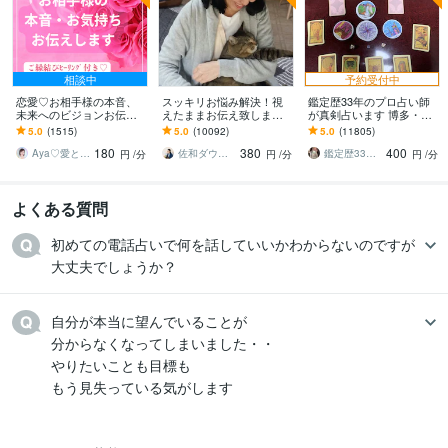
相談中
予約受付中
恋愛♡お相手様の本音、
スッキリお悩み解決！視
鑑定歴33年のプロ占い師
未来へのビジョンお伝え
えたままお伝え致します
が真剣占います 博多・廓
します どんな関係でも細
恋愛、結婚、人間関係、
屋の純血統占い祈願師
5.0
(1515)
5.0
(10092)
5.0
(11805)
密にお伝えします✨ツイン
仕事、人生、ペットの気
雷鳥
180
380
400
レイ ソウルメイト
持ち等◎祈願付き
Aya♡愛と光のスピリチュアルガイド
佐和ダウジング＆スピリットメンター
鑑定歴33年のプロ占い師 雷鳥
円
/分
円
/分
円
/分
よくある質問
初めての電話占いで何を話していいかわからないのですが

大丈夫でしょうか？
自分が本当に望んでいることが

分からなくなってしまいました・・

やりたいことも目標も

もう見失っている気がします
