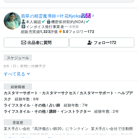
翡翠の精霊魔導師✧叶花Kyoka
本人確認
機密保持契約(NDA)
インボイス発行事業者
未登録
総販売実績
1,323
評価
5.0
フォロワー
172
出品者に質問
フォロー
172
スケジュール
すべて見る
経験職種
カスタマーサポート・カスタマーサクセス / カスタマーサポート・ヘルプデ
スク
経験年数 : 6年
ライフスタイル・その他 / 占い師
経験年数 : 7年
ライフスタイル・その他 / 講師・インストラクター
経験年数 : 2年
受賞歴
某大手占い会社『高評価占い師20』にランクイン
某大手占い会社で活動開
始／鑑定件数1,500件突破
ココナラデビュー
ココナラデビュー1ヶ月でプ