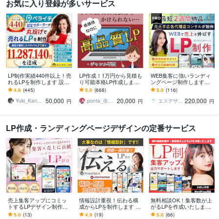
お気に入り登録が多いサービス
LP制作実績440件以上！売
LP作成！1万円から見積も
WEB集客に強いランディ
れるLPを制作します 設
り可能本格LP作成します
ングページ制作します
計、構成からライティン
元広告代理店勤務、現ア
【公式PRO認定済】広告
4.9
(445)
5.0
(668)
5.0
(116)
グ、デザインまで全て丸
フィリエイターがLP作成
成果を最大化するLPを制
50,000
20,000
220,000
投げ対応可能！
★サンプルあり
作します
Yuki_Kanamaru
ponta_依頼多数のため返信遅れます
エスデザインマーケティング
円
円
円
LP作成・ランディングページデザインの定番サービス
売上集客アップにコミッ
情報設計重視！伝わる構
無料相談OK！集客数が上
トするLPデザイン制作し
成からLPを制作します 女
がるLPを作成いたします
ます 広告運用の知見のあ
性向けからBtoBまで、幅
★問い合わせなどを増や
5.0
(13)
4.9
(19)
5.0
(66)