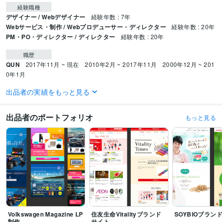
経験職種
デザイナー / Webデザイナー
経験年数 : 7年
Webサービス・制作 / Webプロデューサー・ディレクター
経験年数 : 20年
PM・PO・ディレクター / ディレクター
経験年数 : 20年
職歴
QUN
2017年11月 ~ 現在
2010年2月 ~ 2017年11月
2000年12月 ~ 201
0年1月
出品者の実績をもっと見る
受賞歴
BATクリエイターズオーディション　CM映像部門にて優秀賞
第1回東京イ
ンタラクティブアドアワードウェブ広告部門入賞
出品者のポートフォリオ
もっと見る
ビジネス・クリエイティブツール
Adobe Photoshop:20年
Adobe Illustrator:20年
PowerPoint:15年
Excel:15年
Adobe After Effects:5年
Adobe Premiere Pro:3年
Adobe XD:2年
Google スプレッドシート:3年
Asana:1年
Figma:1年
得意分野
Web制作・HP作成・EC構築
デザイン
コーディング
問わず
Web制作・HP作成・EC構築
デザイン
Volkswagen Magazine LP
住友生命Vitalityブランド
SOYBIOブラン
制作
サイト