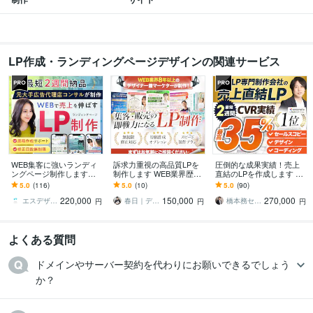
学歴
大阪デザイナー専門学校
1994年3月 ~ 1996年2月
LP作成・ランディングページデザインの関連サービス
WEB集客に強いランディ
訴求力重視の高品質LPを
圧倒的な成果実績！売上
ングページ制作します
制作します WEB業界歴８
直結のLPを作成します Go
【公式PRO認定済】広告
年のデザイナー兼マーケ
ogle・Meta広告で成果！
5.0
(116)
5.0
(10)
5.0
(90)
成果を最大化するLPを制
ターが制作を担当！
原稿ゼロから丸投げOK
220,000
150,000
270,000
作します
エスデザインマーケティング
春日｜デザイン制作
橋本務セールスデザインオフィス合同会社
円
円
円
よくある質問
ドメインやサーバー契約を代わりにお願いできるでしょう
か？