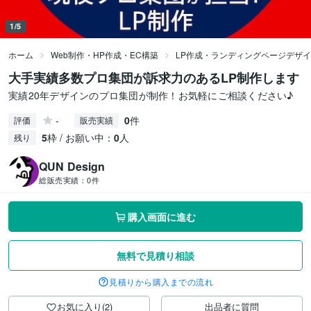
1/5
ホーム
Web制作・HP作成・EC構築
LP作成・ランディングページデザ
大手実績多数プロ集団が訴求力のあるLP制作します
実績20年デザインのプロ集団が制作！お気軽にご相談ください♪
-
0
件
評価
販売実績
5
枠 / お願い中：
0
人
残り
QUN Design
総販売実績：
0件
購入画面に進む
無料で見積り相談
見積りから購入までの流れ
お気に入り(2)
出品者に質問