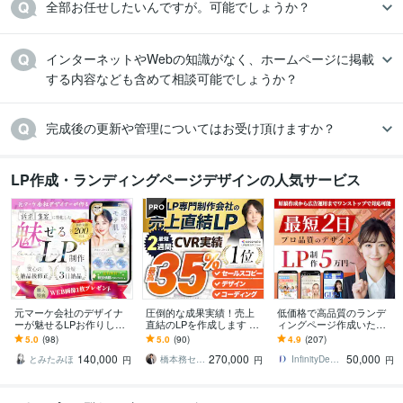
全部お任せしたいんですが。可能でしょうか？
インターネットやWebの知識がなく、ホームページに掲載
する内容なども含めて相談可能でしょうか？
完成後の更新や管理についてはお受け頂けますか？
LP作成・ランディングページデザインの人気サービス
元マーケ会社のデザイナ
圧倒的な成果実績！売上
低価格で高品質のランデ
ーが魅せるLPお作りしま
直結のLPを作成します Go
ィングページ作成いたし
す マーケティング視点で
ogle・Meta広告で成果！
ます ココナラ実績100件
5.0
(98)
5.0
(90)
4.9
(207)
反応を高めるLPを設計！
原稿ゼロから丸投げOK
以上の実績ありハイクオ
140,000
270,000
50,000
リティLP制作
とみたみほ
橋本務セールスデザインオフィス合同会社
InfinityDesign1127
円
円
円