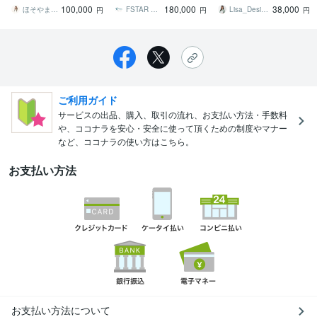
るセールスデザイナーが
広くOK！原稿もお任せく
したいあなたへ★コスパ
100,000
180,000
38,000
制作します！
ださい！
の高い集客サイト
ほそやまや【商品とお客様を繋ぐLP制作】
FSTAR Web Studio
Lisa_Design_
円
円
円
ご利用ガイド
サービスの出品、購入、取引の流れ、お支払い方法・手数料
や、ココナラを安心・安全に使って頂くための制度やマナー
など、ココナラの使い方はこちら。
お支払い方法
お支払い方法について