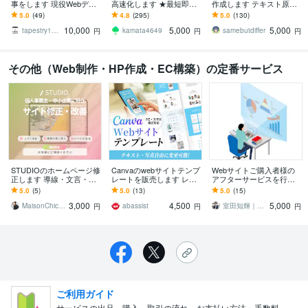
事をします 現役Webデザ
高速化します ★最短即日
作成します テキスト原稿
イナーが誠実に対応しま
★検索順位ＵＰ！★100点
を元にhtmlとcssだけでコ
5.0
(49)
4.8
(295)
5.0
(130)
す
実績★アクセス数ＵＰ！
ーディングします。
10,000
5,000
5,000
★
tapestry1975
kamata4649
samebutdiffer
円
円
円
その他（Web制作・HP作成・EC構築）の定番サービス
STUDIOのホームページ修
Canvaのwebサイトテンプ
Webサイトご購入者様の
正します 導線・文言・ス
レートを販売します レス
アフターサービスを行い
マホ表示を整えます
ポンシブ対応・自由に編
ます 実際にホームページ
5.0
(5)
5.0
(13)
5.0
(15)
集可能(サービス紹介ver)
運営に発生した問題を解
3,000
4,500
5,000
消します
MaisonChic_2023
abassist
室田知輝｜株式会社PUNGI
円
円
円
ご利用ガイド
サービスの出品、購入、取引の流れ、お支払い方法・手数料