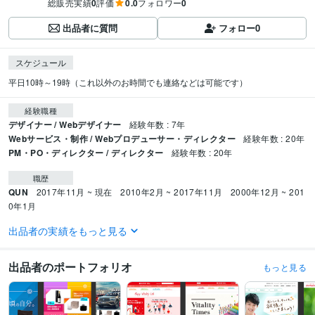
総販売実績
0
評価
0.0
フォロワー
0
出品者に質問
フォロー
0
スケジュール
平日10時～19時（これ以外のお時間でも連絡などは可能です）
経験職種
デザイナー / Webデザイナー
経験年数 : 7年
Webサービス・制作 / Webプロデューサー・ディレクター
経験年数 : 20年
PM・PO・ディレクター / ディレクター
経験年数 : 20年
職歴
QUN
2017年11月 ~ 現在
2010年2月 ~ 2017年11月
2000年12月 ~ 201
0年1月
出品者の実績をもっと見る
受賞歴
BATクリエイターズオーディション　CM映像部門にて優秀賞
第1回東京イ
ンタラクティブアドアワードウェブ広告部門入賞
出品者のポートフォリオ
もっと見る
ビジネス・クリエイティブツール
Adobe Photoshop:20年
Adobe Illustrator:20年
PowerPoint:15年
Excel:15年
Adobe After Effects:5年
Adobe Premiere Pro:3年
Adobe XD:2年