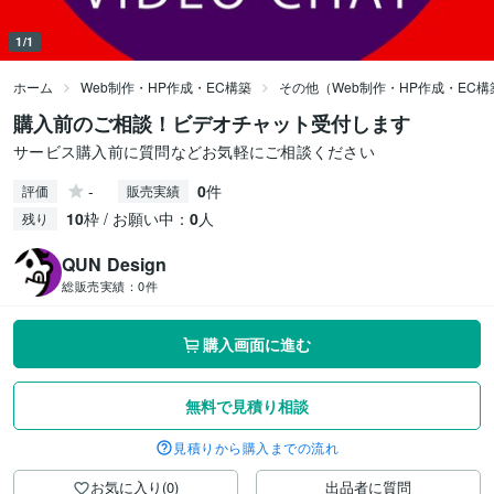
1/1
ホーム
Web制作・HP作成・EC構築
その他（Web制作・HP作成・EC構
購入前のご相談！ビデオチャット受付します
サービス購入前に質問などお気軽にご相談ください
-
0
件
評価
販売実績
10
枠 / お願い中：
0
人
残り
QUN Design
総販売実績：
0件
購入画面に進む
無料で見積り相談
見積りから購入までの流れ
お気に入り(0)
出品者に質問