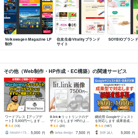
Google スプレッドシート:3年
Asana:1年
Figma:1年
得意分野
Web制作・HP作成・EC構築
デザイン
コーディング
問わず
Web制作・HP作成・EC構築
デザイン
Volkswagen Magazine LP
住友生命Vitalityブランド
SOYBIOブラン
制作
サイト
学歴
大阪デザイナー専門学校
1994年3月 ~ 1996年2月
その他（Web制作・HP作成・EC構築）の関連サービス
ワードプレス【アップデ
lit.link★リットリンクのデ
継続用 Googleサジェスト
ート】5,000円〜します W
ザインをします HPのよう
を対応します 成果達成後
ordpresssのバージョンア
な魅力のあるlit.linkにしま
の表示維持・再対応を行
5.0
(13)
5.0
(20)
5.0
(187)
ップ・PHP・プラグイン
せんか？
います
5,000
7,500
5,000
等
hiroshi1173（Web解析士）
tarisa design
別所 誠人
円
円
円