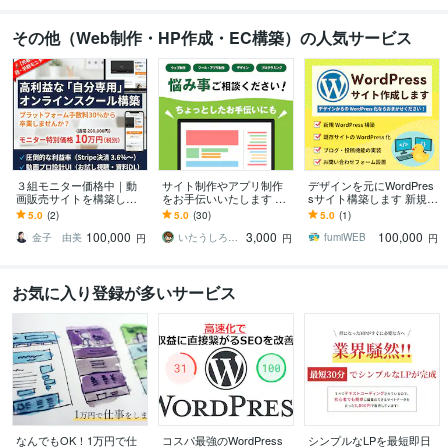
その他（Web制作・HP作成・EC構築）の人気サービス
３組モニター価格中｜動
サイト制作やアプリ制作
デザインを元にWordPres
画販売サイトを構築しま
をお手伝いいたします デ
sサイト構築します 新規構
す プラットフォームへの
ザイン・コーディング・
築・静的サイトのWordPr
5.0
(2)
5.0
(30)
5.0
(1)
高額手数料を卒業し利益
プログラミングの悩み事
ess化おまかせください！
100,000
3,000
100,000
を最大化します
相談ください！
金子 由美
いたうしろ｜Desigh ＆ Web
fumiWEB
円
円
円
お気に入り登録が多いサービス
なんでもOK！1万円で仕
コスパ最強のWordPress
シンプルなLPを最短即日