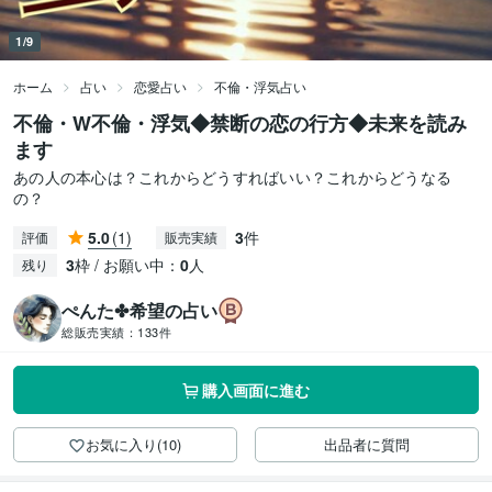
1/9
ホーム
占い
恋愛占い
不倫・浮気占い
不倫・W不倫・浮気◆禁断の恋の行方◆未来を読み
ます
あの人の本心は？これからどうすればいい？これからどうなる
の？
5.0
(1)
3
件
評価
販売実績
3
枠 / お願い中：
0
人
残り
ぺんた✤希望の占い
総販売実績：
133件
購入画面に進む
お気に入り(10)
出品者に質問