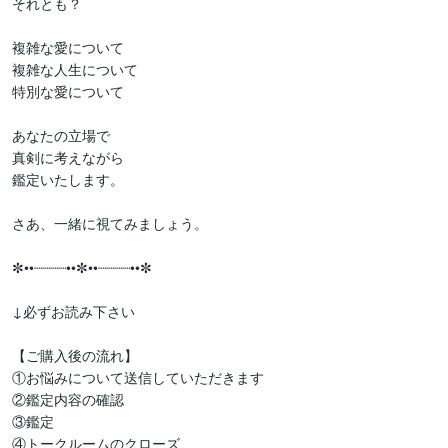
それとも？

複雑な愛について

複雑な人生について

特別な愛について

あなたの立場で

真剣に考えながら

鑑定いたします。

さあ、一緒に視てみましょう。

✼••┈┈┈┈••✼••┈┈┈┈••✼

↓必ずお読み下さい

【ご購入後の流れ】

①お悩みについて送信していただきます

②鑑定内容の確認

③鑑定

④トークルームのクローズ
