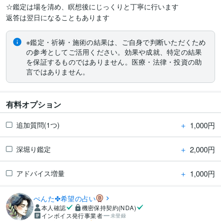
☆鑑定は場を清め、瞑想後にじっくりと丁寧に行います

※鑑定・祈祷・施術の結果は、ご自身で判断いただくため
の参考としてご活用ください。効果や成就、特定の結果
を保証するものではありません。医療・法律・投資の助
言ではありません。
有料オプション
＋
1,000円
追加質問(1つ)
＋
2,000円
深堀り鑑定
＋
1,000円
アドバイス増量
ぺんた✤希望の占い
本人確認
機密保持契約(NDA)
インボイス発行事業者
未登録