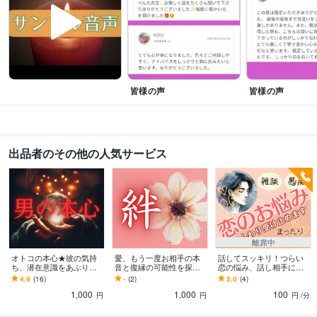
恋愛
人生
結婚
仕事
家族関係
人間関係
夫婦
片思い
毒親
親子関係
語学力
英語
日常会話レベル
皆様の声
皆様の声
出品者のその他の人気サービス
離席中
オトコの本心★彼の気持
愛、もう一度お相手の本
話してスッキリ！つらい
ち、潜在意識をあぶり出
音と復縁の可能性を探り
恋の悩み、話し相手にな
します 男性心理は解らな
ます 音信不通♦LINEブロ
ります 不満・愚痴・雑
4.9
(16)
-
(2)
5.0
(4)
くて当たり前！男性占い
ック♦連絡取りたいけど勇
談・弱音・否定しませ
1,000
1,000
100
師だけがわかる男の真実
気がない等
ん お試しで1分からO
円
円
円
/分
K！