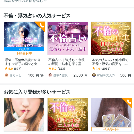
出品者からの返信を読む
不倫・浮気占いの人気サービス
相談中
予約受付中
浮気・不倫☘️相談にのり
不倫占い｜気持ち・今後
本気の人のみ！他神通で
ます ✨相手の魂✨と会話
の展開・結末を深く霊視
不倫・浮気の真実を占い
をしてあなたにお伝えし
します 占うだけでなく、
ます 不倫・W不倫・浮気
5.0
(677)
5.0
(623)
4.9
(2053)
ます⭐️
具体的な行動アドバイス
など複雑恋愛の専門家に
100
2,000
500
まで丁寧にお伝えします
よる究極霊視鑑定
せろ☆しあり
優華✿霊視で導く癒やしの恋占い師
縁起＠大人の恋愛占い師
円
/分
円
円
お気に入り登録が多いサービス
予約受付中