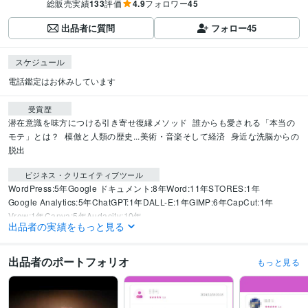
総販売実績
133
評価
4.9
フォロワー
45
出品者に質問
フォロー
45
スケジュール
電話鑑定はお休みしています
受賞歴
潜在意識を味方につける引き寄せ復縁メソッド
誰からも愛される「本当の
モテ」とは？
模倣と人類の歴史...美術・音楽そして経済
身近な洗脳からの
脱出
ビジネス・クリエイティブツール
WordPress:5年
Google ドキュメント:8年
Word:11年
STORES:1年
Google Analytics:5年
ChatGPT:1年
DALL-E:1年
GIMP:6年
CapCut:1年
Vrew:1年
Canva:5年
Audacity:10年
出品者の実績をもっと見る
得意分野
占い
タロット
ルノルマンカード
ペンデュラム
オラクルカード
霊感
傾
出品者のポートフォリオ
もっと見る
聴
アドバイス
タロットカウンセリング
算命学
恋愛
人間関係
結婚
不倫
片思い
スピリチュアル
仕事
あの人の気持ち
人生
非モテ
悩み相談・カウンセリング
恋愛・不倫・DV・HSP・人生・仕事