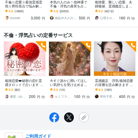
不倫☆恋愛☆最強霊感霊
本気の人のみ！他神通で
複雑愛、難しい恋愛、夫
視☆男性視点で悩み解決
不倫・浮気の真実を占い
婦復縁、霊感鑑定します
します 彼のホントの気持
ます 不倫・W不倫・浮気
鑑定中に癒しの声で波動
4.9
(1865)
4.9
(2053)
5.0
(4212)
を霊視で読解き あなた
など複雑恋愛の専門家に
を整え、変化と成就をサ
3,000
500
160
のモヤモヤを解決します
よる究極霊視鑑定
ポートします
cocode
縁起＠大人の恋愛占い師
心理タロット 愛乃巫奏（アムールのぶえ）
円
円
円
/分
不倫・浮気占いの定番サービス
今すぐ相談可能
複雑恋愛❤️秘密の恋☪️霊
今すぐ誰かに聞いてほし
霊感鑑定 浮気/複雑恋愛
感タロットで占います 共
い気持ちを受け止めます 1
の深層を読み解きます 出
感力抜群✨不倫・浮気・略
分からOK｜考えなくてい
口の見えない恋愛に霊感
5.0
(82)
5.0
(10)
5.0
(180)
奪愛・三角関係・相手の
い、ただ話してください
で突破口を開きます作戦
200
100
400
気持ち
しましょう
優里（ゆり）スピリチュアルカウンセラー
ルミフラワー鑑定☆YURICA
琴尚千星ことなおチセイ
円
/分
円
/分
円
/分
ご利用ガイド