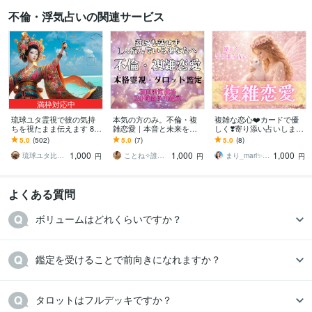
不倫・浮気占いの関連サービス
満枠対応中
琉球ユタ霊視で彼の気持
本気の方のみ。不倫・複
複雑な恋心❤️カードで優
ちを視たまま伝えます 8/3
雑恋愛｜本音と未来を占
しく❣️寄り添い占いします
1まで3,000円→1,000円で
います 不倫、W不倫、誰
誰にも言えない秘密の思
5.0
(502)
5.0
(7)
5.0
(8)
真の幸せへ導く
にも言えない恋に悩んで
いで揺れる心を整理し少
1,000
1,000
1,000
いる、本気の方限定。
しでも前向きに✨
琉球ユタ比嘉にらい
ことね✧誰にも言えない悩み｜霊視タロット
まり_mari✨️憩い時間♡心に光を灯す
円
円
円
よくある質問
ボリュームはどれくらいですか？
鑑定を受けることで前向きになれますか？
タロットはフルデッキですか？