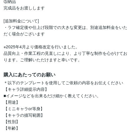
⑤納品

完成品をお渡しします

[追加料金について]

・ラフ確定後や仕上げ段階での大きな変更は、別途追加料金をいた
だく場合がございます

※2025年4月より価格改定を行いました。

品質向上・作業工程の見直しにより、より丁寧な制作を心がけてお
ります。ご理解いただけますと幸いです。
購入にあたってのお願い
＊以下のテンプレートを使用してご依頼の内容をお伝えください

【キャラ詳細提示内容】

■イメージなどを出来るだけ細かく教えてください。

【用途】

【ミニキャラor等身】

【キャラの描写範囲】

【性別】

【年齢】
