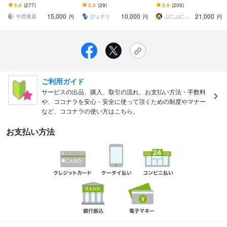
す 表情差分・衣装差分等
アイコン･歌みた・配信用
ムネイルやキャラクター
5.0
(277)
5.0
(29)
5.0
(205)
あります！
等★お気軽にご相談くだ
イラストとしていかがで
15,000
10,000
21,000
さい✨️
しょうか！
中西青葉
ぴょナリ
ぷにぷにめろん
円
円
円
ご利用ガイド
サービスの出品、購入、取引の流れ、お支払い方法・手数料
や、ココナラを安心・安全に使って頂くための制度やマナー
など、ココナラの使い方はこちら。
お支払い方法