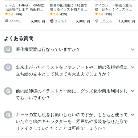
ゲーム・TRPG・IRIAM立
動画や配信用に！綺麗で
アイコン、一枚絵☆立ち
ち絵制作します 商用利用
映えるイラスト描きます
絵、目を引くイラスト描
無料！自由に使えるあな
企業V様、大手事務所所属
きます イリアム、サム
5.0
(196)
5.0
(425)
5.0
(338)
ただけのキャラクター作
V様案件実績あり！
ネ、live2D、YouTube、歌
6,000
6,000
13,000
成！
ってみたも
panchi_
まかちき
三笠える
円
円
円
よくある質問
著作権譲渡は行なっていますか？
出来上がったイラストをファンアートや、他の依頼者様に
立ち絵の見本として見せても大丈夫でしょうか？
他の絵師様のイラストと一緒に、グッズ化や商用利用をし
てもいいですか？
キャラの立ち絵をお願いしたいのですが、もともと使って
いた立ち絵のキャラクターを、雰囲気や服装を似せた形で
リメイクしていただくことは可能でしょうか？