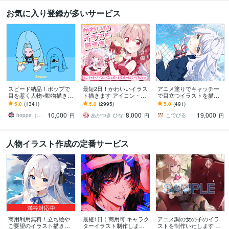
お気に入り登録が多いサービス
スピード納品！ポップで
最短2日！かわいいイラス
アニメ塗りでキャッチー
目を惹く人物×動物描きま
ト描きます アイコン・ミ
で目立つイラストを描き
す 挿絵・動画・グッズな
ニキャラ・４コマ・立ち
ます 動画用、スチル、ア
5.0
(1341)
5.0
(2995)
5.0
(491)
ど鮮やかな配色で個性を
絵をスピード納品しま
イコン等、目を引くイラ
10,000
8,000
19,000
出したい方へ
す！
ストをご希望の方に！
hoppe（ほっぺ）
あかつき ひな
こでびる
円
円
円
人物イラスト作成の定番サービス
満枠対応中
商用利用無料！立ち絵や
最短1日┊︎商用可 キャラク
アニメ調の女の子のイラ
ご要望のイラスト描きま
ターイラスト制作します
ストを制作いたします サ