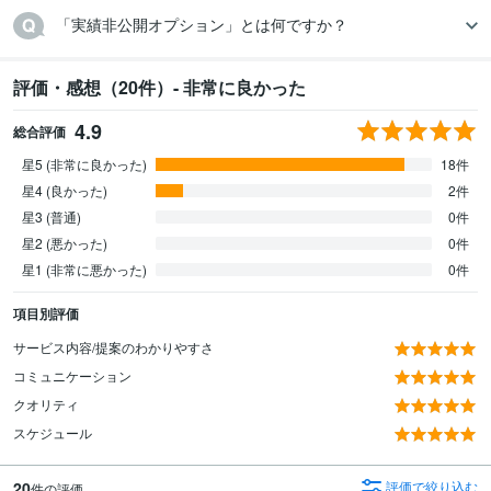
評価・感想（20件）- 非常に良かった
4.9
総合評価
星5 (非常に良かった)
18件
星4 (良かった)
2件
星3 (普通)
0件
星2 (悪かった)
0件
星1 (非常に悪かった)
0件
項目別評価
サービス内容/提案のわかりやすさ
コミュニケーション
クオリティ
スケジュール
20
評価で絞り込む
件の評価