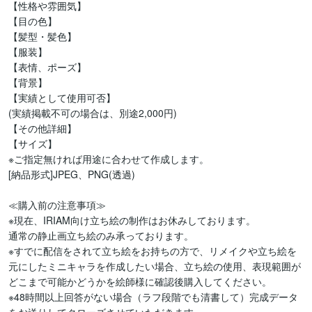
【性格や雰囲気】

【目の色】

【髪型・髪色】

【服装】

【表情、ポーズ】

【背景】

【実績として使用可否】

(実績掲載不可の場合は、別途2,000円)

【その他詳細】

【サイズ】

※ご指定無ければ用途に合わせて作成します。

[納品形式]JPEG、PNG(透過)

≪購入前の注意事項≫

※現在、IRIAM向け立ち絵の制作はお休みしております。

通常の静止画立ち絵のみ承っております。

※すでに配信をされて立ち絵をお持ちの方で、リメイクや立ち絵を
元にしたミニキャラを作成したい場合、立ち絵の使用、表現範囲が
どこまで可能かどうかを絵師様に確認後購入してください。

※48時間以上回答がない場合（ラフ段階でも清書して）完成データ