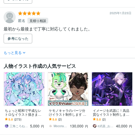
2025年1月23日
匿名
見積り相談
最初から最後まで丁寧に対応してくれました。
参考になった
もっと見る
人物イラスト作成の人気サービス
ちょっと昭和で平成なレ
ケモノキャラのパーツ分
イメージを武器に！高品
トロなイラスト描きます
けイラスト制作します 顔
質なイラスト制作します
昭和・平成レトロ☆ネオ
が良いイケケモVtuberに
配信イラスト、立ち絵、
5.0
(273)
5.0
(2)
5.0
(2)
ン☆パステル
なりたい方、お任せくだ
キャラデザまで幅広くお
5,000
130,000
40,000
さい！
まかせください！
三角ころねる☆プロフ必読願います
Mocota（もこた）
e武器_お仕事募集中！
円
円
円