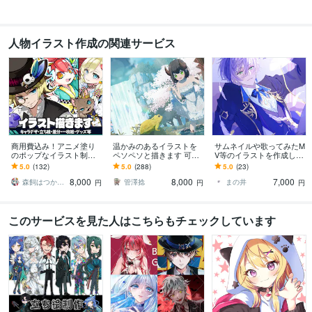
人物イラスト作成の関連サービス
商用費込み！アニメ塗り
温かみのあるイラストを
サムネイルや歌ってみたM
のポップなイラスト制作
ペソペソと描きます 可愛
V等のイラストを作成しま
します 配信、動画、SN
い女の子から可愛くない
す 1枚絵、サムネイルイラ
5.0
(132)
5.0
(288)
5.0
(23)
S、IRIAMやグッズに！幅
ゴリマッチョまで描きま
スト、MVイラスト、立ち
8,000
8,000
7,000
広く対応
す。
絵など
森飼はつか／ｲﾗｽﾄﾚｰﾀｰ
管澤捻
まの井
円
円
円
このサービスを見た人はこちらもチェックしています