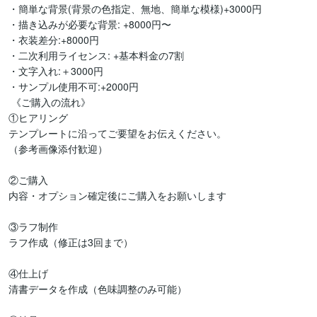
・簡単な背景(背景の色指定、無地、簡単な模様)+3000円

・描き込みが必要な背景: +8000円〜

・衣装差分:+8000円

・二次利用ライセンス: +基本料金の7割

・文字入れ:＋3000円

・サンプル使用不可:+2000円

 《ご購入の流れ》

①ヒアリング

テンプレートに沿ってご要望をお伝えください。

（参考画像添付歓迎）

②ご購入

内容・オプション確定後にご購入をお願いします

③ラフ制作

ラフ作成（修正は3回まで）

④仕上げ

清書データを作成（色味調整のみ可能）
