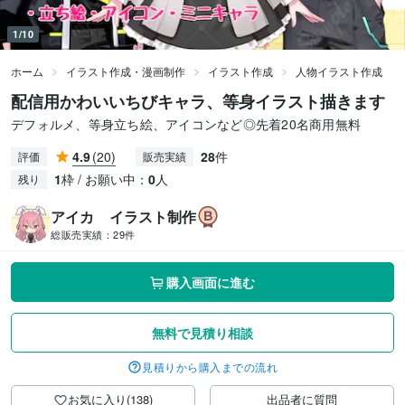
1/10
ホーム
イラスト作成・漫画制作
イラスト作成
人物イラスト作成
配信用かわいいちびキャラ、等身イラスト描きます
デフォルメ、等身立ち絵、アイコンなど◎先着20名商用無料
4.9
(20)
28
件
評価
販売実績
1
枠 / お願い中：
0
人
残り
アイカ イラスト制作
総販売実績：
29件
購入画面に進む
無料で見積り相談
見積りから購入までの流れ
お気に入り(138)
出品者に質問