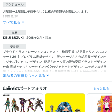
スケジュール
月曜日〜土曜日は午前中もしくは夜の時間帯の対応になります。

日曜日は休...
すべて見る
職歴
KEIJI SUZUKI
2008年2月 ~ 現在
受賞歴
プラウドイラストレーションコンテスト　松原亨賞
紀尾井クリスマスコン
サート2015 プログラム表紙デザイン
所ジョージさん公認団長デザインオ
リジナルTシャツのデザイン
紀尾井ホール室内管弦楽団イラストデザイン
外山 喜雄とデッキシーセインツCDのジャケットデザイン
ニッポン放送営
業プロフィール似顔絵制作
書籍「大谷翔平常識を越えた100の秘密」イラ
出品者の実績をもっと見る
スト制作
映画「私の見ている世界が全て」にてイラストTシャツの衣装提
供
大谷翔平選手書籍イラスト制作
Shoppe Object新潟燕三条の団扇デザ
イン
『漫画で学べるシリーズ大谷翔平ヒストリー』表紙イラスト制作
出品者のポートフォリオ
もっと見る
ビジネス・クリエイティブツール
Adobe Illustrator:16年
得意分野