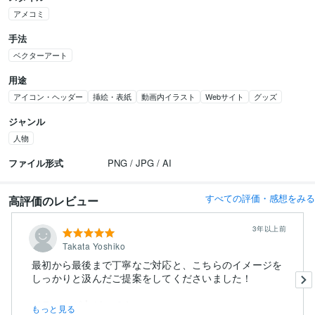
アメコミ
手法
ベクターアート
用途
アイコン・ヘッダー
挿絵・表紙
動画内イラスト
Webサイト
グッズ
ジャンル
人物
ファイル形式
PNG / JPG / AI
すべての評価・感想をみる
高評価のレビュー
3年以上前
Takata Yoshiko
最初から最後まで丁寧なご対応と、こちらのイメージを
しっかりと汲んだご提案をしてくださいました！
イラストが上がってく...
もっと見る