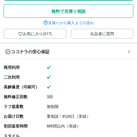
無料で見積り相談
見積りから購入までの流れ
お気に入り(217)
出品者に質問
ココナラの安心保証
商用利用
二次利用
高解像度（印刷可）
無料修正回数
3回
ラフ提案数
無制限
お届け日数
要相談 / 約26日（実績）
初回返答時間
6時間以内（実績）
スタイル