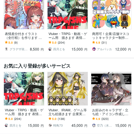
表情差分付きイラスト
Vtuber・TRPG・動画・ゲ
商用可！企業/店舗マスコ
（全行程）を作ります 配
ーム用 描きます 表情差
ットキャラクター制作し
信にオススメ！演出に合
分2枚無料付き（腰上～全
ます ★ココナラ販売実績2
5.0
(9)
5.0
(204)
4.9
(31)
わせたイラストを全行程
身制作の場合）
60件★キャラクター実績
8,500
15,000
12,000
お作りします！
多数！
グラデザ依頼 ※活動名（グラデザねっこ）
四月とを
アルパッカ
円
円
円
お気に入り登録が多いサービス
Vtuber・TRPG・動画・ゲ
Vtuber、IRIAM、ゲーム等
お好みのキャラデザ・立
ーム用 描きます 表情差
立ち絵描きます 企業実績
ち絵・アイコン作成しま
分2枚無料付き（腰上～全
多数！ハイクオリティな
す あなただけのキャラク
5.0
(204)
5.0
(138)
4.9
(323)
身制作の場合）
イラストをお届けしま
ターイラストを提供しま
15,000
45,000
15,000
す！
す!
四月とを
時鳥73
空乃（水飴）
円
円
円