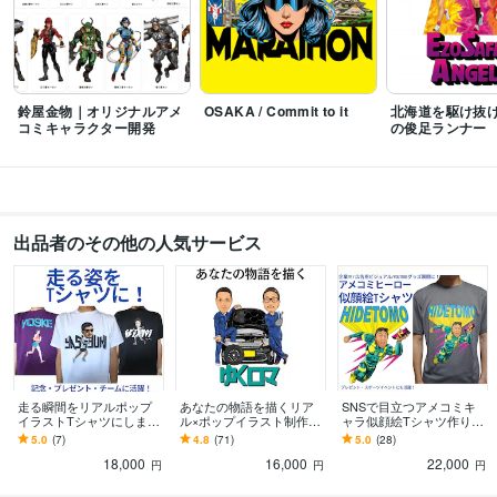
イラスト作成・漫画制作
アイコン作成
イラストデザイン
イラスト作成・漫画制作
キャラクターデザイン
キャラクターデザイン
学歴
鈴屋金物｜オリジナルアメ
OSAKA / Commit to it
北海道を駆け抜け
コミキャラクター開発
の俊足ランナー
ヒューマンアカデミー札幌校
2005年3月 ~ 2007年2月
出品者のその他の人気サービス
走る瞬間をリアルポップ
あなたの物語を描くリア
SNSで目立つアメコミキ
イラストTシャツにします
ル×ポップイラスト制作し
ャラ似顔絵Tシャツ作りま
思い出のレースを、ずっ
ます SNS・音楽・スポー
す 企業PR・YouTube・ア
5.0
(7)
4.8
(71)
5.0
(28)
と残るイラストに
ツ・ビジネスを魅力的に
パレルにも展開可能
18,000
16,000
22,000
表現
円
円
円