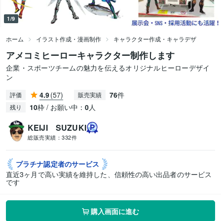
1/9
ホーム
イラスト作成・漫画制作
キャラクター作成・キャラデザ
アメコミヒーローキャラクター制作します
企業・スポーツチームの魅力を伝えるオリジナルヒーローデザイ
ン
4.9
(57)
76
件
評価
販売実績
10
枠 / お願い中：
0
人
残り
KEIJI SUZUKI
総販売実績：
332件
プラチナ認定者の
サービス
直近3ヶ月で高い実績を維持した、信頼性の高い出品者のサービス
です
購入画面に進む