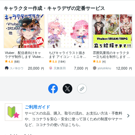
キャラクター作成・キャラデザの定番サービス
Vtuber、配信者向けキャ
ちびキャライラスト描き
雰囲気重視のキャラクタ
ラデザ制作します Vtube
ます アイコン・ミニキャ
ー立ち絵を制作します Vtu
r、IRIAMなどキャラデザ
ラお描きます！
ber・IRIAM・TRPG・ゲ
4.8
(68)
5.0
(184)
5.0
(4)
イラストを制作！
ーム
20,000
7,000
12,000
スパ9ロウ
天舞美羽
yoruinknu
円
円
円
ご利用ガイド
サービスの出品、購入、取引の流れ、お支払い方法・手数料
や、ココナラを安心・安全に使って頂くための制度やマナー
など、ココナラの使い方はこちら。