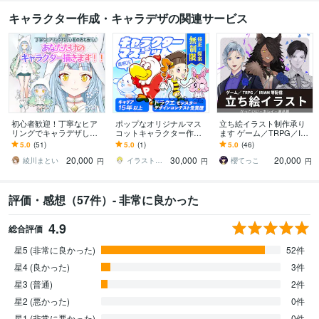
キャラクター作成・キャラデザの関連サービス
初心者歓迎！丁寧なヒア
ポップなオリジナルマス
立ち絵イラスト制作承り
リングでキャラデザしま
コットキャラクター作り
ます ゲーム／TRPG／IRI
す 企業案件多数！世界に
ます 経歴15年！修正、ラ
AM オリキャラが必要な方
5.0
(51)
5.0
(1)
5.0
(46)
１つのデザイン提案いた
フ提案無制限！商用利用O
◎
20,000
30,000
20,000
します♪
Kのキャラ制作
綾川まとい
イラストレーター YAGI
櫻てっこ
円
円
円
評価・感想（57件）- 非常に良かった
4.9
総合評価
星5 (非常に良かった)
52件
星4 (良かった)
3件
星3 (普通)
2件
星2 (悪かった)
0件
星1 (非常に悪かった)
0件