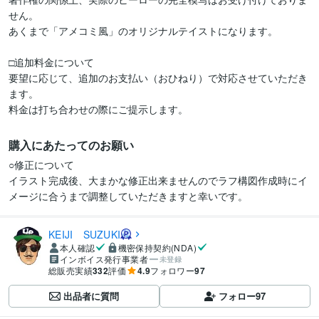
せん。

あくまで「アメコミ風」のオリジナルテイストになります。

□追加料金について

要望に応じて、追加のお支払い（おひねり）で対応させていただき
ます。

料金は打ち合わせの際にご提示します。
購入にあたってのお願い
○修正について

イラスト完成後、大まかな修正出来ませんのでラフ構図作成時にイ
KEIJI SUZUKI
本人確認
機密保持契約(NDA)
インボイス発行事業者
未登録
総販売実績
332
評価
4.9
フォロワー
97
出品者に質問
フォロー
97