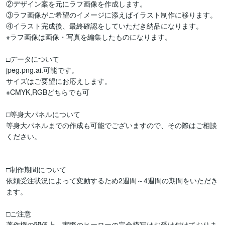
②デザイン案を元にラフ画像を作成します。

③ラフ画像がご希望のイメージに添えばイラスト制作に移ります。

④イラスト完成後、最終確認をしていただき納品になります。

※ラフ画像は画像・写真を編集したものになります。

□データについて

jpeg.png.ai.可能です。

サイズはご要望にお応えします。

※CMYK,RGBどちらでも可

⬜︎等身大パネルについて

等身大パネルまでの作成も可能でございますので、その際はご相談
ください。

□制作期間について

依頼受注状況によって変動するため2週間～4週間の期間をいただき
ます。

□ご注意

著作権の関係上、実際のヒーローの完全模写はお受け付けておりま