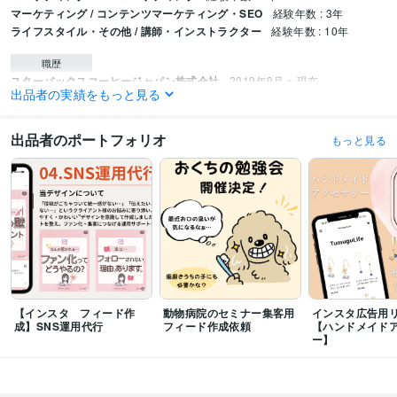
マーケティング / コンテンツマーケティング・SEO
経験年数 : 3年
ライフスタイル・その他 / 講師・インストラクター
経験年数 : 10年
職歴
スターバックスコーヒージャパン株式会社
2019年9月 ~ 現在
出品者の実績をもっと見る
株式会社ルネサンス
2012年1月 ~ 2018年8月
セントラルスポーツ株式会社
2017年8月 ~ 2020年7月
出品者のポートフォリオ
もっと見る
ビジネス・クリエイティブツール
WordPress:4年
ペライチ:0年
Access:1年
Excel:2年
Google サイト:0年
Google スプレッドシート:1年
Google スライド:0年
Google ドキュメント:1年
Keynote:2年
Numbers:1年
Pages:3年
PowerPoint:5年
Word:5年
BASE:0年
freee:2年
Google Analytics:1年
Google Search Console:1年
ChatGPT:1年
CapCut:1年
Canva:3年
得意分野
集客・マーケティング相談
SNS運用
Instagram
ガジェット
コーヒー
スポーツ
【インスタ フィード作
動物病院のセミナー集客用
インスタ広告用
Web制作・HP作成・EC構築
Webサイト制作・Webデザイン
成】SNS運用代行
フィード作成依頼
【ハンドメイド
ー】
学歴
東北工業大学
2012年3月 ~ 2015年2月