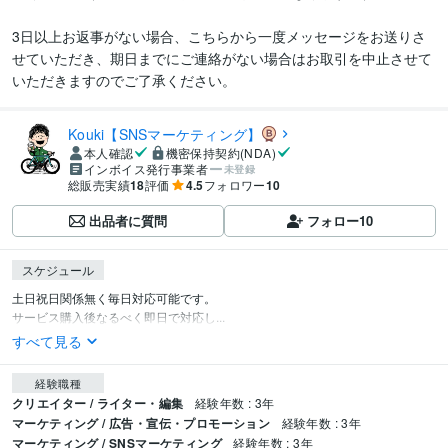
3日以上お返事がない場合、こちらから一度メッセージをお送りさ
せていただき、期日までにご連絡がない場合はお取引を中止させて
Kouki【SNSマーケティング】
本人確認
機密保持契約(NDA)
インボイス発行事業者
未登録
総販売実績
18
評価
4.5
フォロワー
10
出品者に質問
フォロー
10
スケジュール
土日祝日関係無く毎日対応可能です。

サービス購入後なるべく即日で対応し...
すべて見る
経験職種
クリエイター / ライター・編集
経験年数 : 3年
マーケティング / 広告・宣伝・プロモーション
経験年数 : 3年
マーケティング / SNSマーケティング
経験年数 : 3年