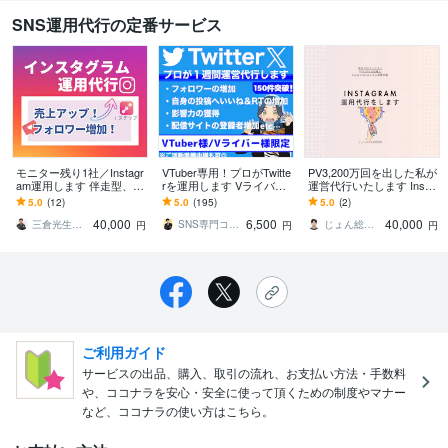
SNS運用代行の定番サービス
モニター残り1社／Instagr
VTuber専用！プロがTwitte
PV3,200万回を出した私が
am運用します 伴走型、丸
rを運用します Vライバー
運営代行いたします Insta
投げ型など貴社の課題に
様や準備中様も◎ツイッ
gram投稿作成代行、運用
5.0
(12)
5.0
(195)
5.0
(2)
あった運用をご提案しま
ター,Xを専属プロが運
代行をお任せください
40,000
6,500
40,000
す！
営！
三倉光生＠Webマーケ＆広告専門
SNS専門コンサルタント快斗
じょん総合研究所
円
円
円
ご利用ガイド
サービスの出品、購入、取引の流れ、お支払い方法・手数料
や、ココナラを安心・安全に使って頂くための制度やマナー
など、ココナラの使い方はこちら。