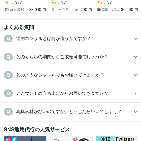
ます Instagramで集客/売
す 本物の調査・分析力を
チャットで相談しながら
4.9
(519)
5.0
(10)
5.0
(38)
上UP/収益化を実現！
駆使してInstagramの効果
進める、初心者向けの運
33,000
50,000
30,000
を最大化
用代行！
asami530
マーケティングドクター
森田｜SNS×WEB小規模事業パートナー
円
円
円
よくある質問
運用コンサルとは何が違うんですか？
どのくらいの期間からご依頼可能でしょうか？
どのようなジャンルでもお願いできますか？
アカウントの立ち上げからお願いできますか？
写真素材がないのですが、どうしたらいいでしょう？
SNS運用代行の人気サービス