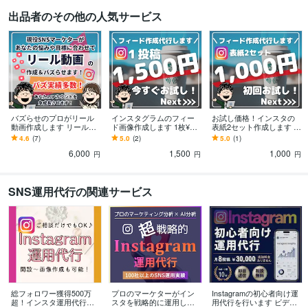
出品者のその他の人気サービス
バズらせのプロがリール
インスタグラムのフィー
お試し価格！インスタの
動画作成します リール動
ド画像作成します 1枚¥15
表紙2セット作成します 格
画作成からバズるプロモ
00！canva proで作成
安で作成！あなたのアカ
4.6
(7)
5.0
(2)
5.0
(1)
ーションまで担当しま
ウントも宣伝します！
6,000
1,500
1,000
す！
円
円
円
SNS運用代行の関連サービス
総フォロワー獲得500万
プロのマーケターがイン
Instagramの初心者向け運
超！インスタ運用代行し
スタを戦略的に運用しま
用代行を行います ビデオ