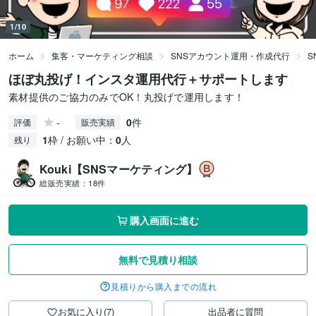
1/10
ホーム
集客・マーケティング相談
SNSアカウント運用・作成代行
S
ほぼ丸投げ！インスタ運用代行＋サポートします
素材提供のご協力のみでOK！丸投げで運用します！
-
0
件
評価
販売実績
1
枠 / お願い中：
0
人
残り
Kouki【SNSマーケティング】
総販売実績：
18件
購入画面に進む
無料で見積り相談
見積りから購入までの流れ
お気に入り(7)
出品者に質問