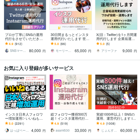
プロが丁寧にSNSの運用
30日間まるっとインスタ
X(旧：Twitter)を1ヶ月間運
代行をさせていただきま
運用代行いたします 世界
用代行します 企業垢運
す Instagram運用代行サー
観やブランド力を大切に
用・バズ実績有りのプロ
4.9
(912)
5.0
(66)
5.0
(5)
ビス
しながらあなたの代わり
が運用します
80,000
65,000
9,000
に運用します
SNSマーケティング「かりん」AsoBi
モーリー｜インスタアドバイザー
アリーファ
円
円
円
お気に入り登録が多いサービス
満枠対応中
インスタ日本人フォロワ
総フォロワー獲得500万
実績1000件以上！SNSの
ー増加運用▷いいねも増
超！インスタ運用代行し
運用、運営代行します Ins
えます ▶︎「数」＋「本
ます Instagramで集客/売
tagram,Twitter,TikTok等運
5.0
(2291)
4.9
(519)
4.9
(1008)
物」の増加▷当店独自ア
上UP/収益化を実現！
用です
4,000
33,000
60,000
クティブフォロワー増加
はっぱベース by santa
asami530
じょんすみす＠SNSマーケター
円
円
円