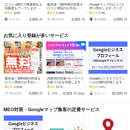
口コミ×MEOで検索順位も
最安値！無料MEO対策＆
Googleマップの口コミ2
信頼度もアップします リ
口コミ増加のお手伝いし
件〜増やします グーグル
アルなクチコミで信頼と
ます ⭐️日本人からの最適
マップの口コミ増加しま
5.0
(233)
5.0
(1229)
4.9
(176)
来店数アップ！
なワードを含む対策でGo
す/保証有り
3,000
3,000
3,000
ogle上位表示
チラポス
BuzzOne
葉月美桜｜SNSデザイナー
円
円
円
お気に入り登録が多いサービス
最安値！無料MEO対策＆
内部SEO対策•キーワード
Googleビジネスプロフィ
口コミ増加のお手伝いし
分析で1位を目指します ワ
ールのMEO対策します オ
ます ⭐️日本人からの最適
ンレッスン地域名検索1位
ンラインMTGあり！＋納
5.0
(1229)
5.0
(274)
5.0
(191)
なワードを含む対策でGo
の実績多数！全て満点評
品後のチャット相談無
3,000
6,500
25,000
ogle上位表示
価で継続中！
料！
BuzzOne
伊藤優里＠SEOに強いWEBサイト制作
タカハシ ヨウスケ
円
円
/50分
円
MEO対策・Googleマップ集客の定番サービス