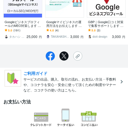
Googleビジネスプロフィ
Googleマイビジネスの運
GBP｜Google口コミ対策
ールのMEO対策します オ
用方法をお伝えします ME
で集客サポートします Go
ンラインMTGあり！＋納
O対策で集客UP！方法さ
ogle運用を任せて本業に集
5.0
(191)
4.0
(4)
5.0
(3)
品後のチャット相談無
え分かれば本当に誰でも
中できる環境づくりを支
25,000
3,000
3,000
料！
できます！
援
タカハシ ヨウスケ
TAKAHASHI0000
dott design
円
円
円
ご利用ガイド
サービスの出品、購入、取引の流れ、お支払い方法・手数料
や、ココナラを安心・安全に使って頂くための制度やマナー
など、ココナラの使い方はこちら。
お支払い方法