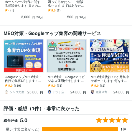
ホームページ制作に関す
困ってるかたへ！ご相談
る相談乗ります 貴方のお
承ります まずはあなたの
悩み、お聞かせくださ
お悩みお聞かせください
-
(1)
5.0
(7)
い！
3,000
500
円
/30分
円
/90分
MEO対策・Googleマップ集客の関連サービス
満枠対応中
GoogleマップMEO対策・
MEO対策！Googleマイビ
MEO対策代行！2ヶ月集中
代行で集客UPします 1か
ジネス運用代行します 【1
サポートします 何をすべ
月丸投げOK！ビジネスプ
カ月間】SEOの知見を活
きか分からない方も安
5.0
(139)
5.0
(73)
5.0
(12)
ロフィール最適化で店舗
かしたMEO対策で新規集
心！丸投げOK
25,000
24,000
24,000
の売上向上
客支援
シンジ先生
ナツ｜店舗Web集客支援
佐藤＠寄添いWeb制作
円
円
円
評価・感想（1件）- 非常に良かった
5.0
総合評価
星5 (非常に良かった)
1件