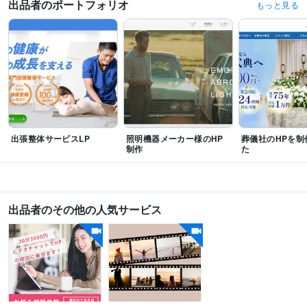
出品者のポートフォリオ
もっと見る
プログラミング言語・フレームワーク
CSS:3年
HTML:3年
JavaScript:3年
PHP:3年
ビジネス・クリエイティブツール
WordPress:3年
Excel:10年
Google スプレッドシート:10年
Google スライド:10年
Google ドキュメント:10年
Keynote:3年
Numbers:3年
Pages:3年
PowerPoint:10年
Word:10年
BASE:1年
EC-CUBE:1年
Shopify:2年
STORES:1年
出張整体サービスLP
照明機器メーカー様のHP
葬儀社のHPを制
得意分野
制作
た
Web制作・HP作成・EC構築
コーディング・CMS導入
Web
ビジネス
ホームページ
IT
集客・マーケティング相談
SNSを活用したブランド認知・集客
料理 ビジネス 生活
SNS
経営
仕事
PR
出品者のその他の人気サービス
語学力
英語
ビジネスレベル