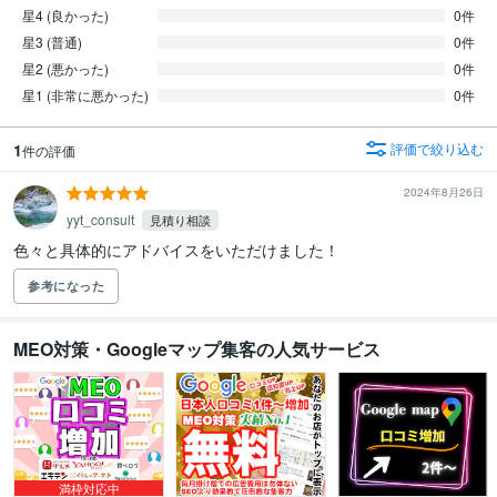
星4 (良かった)
0件
星3 (普通)
0件
星2 (悪かった)
0件
星1 (非常に悪かった)
0件
1
評価で絞り込む
件の評価
2024年8月26日
yyt_consult
見積り相談
色々と具体的にアドバイスをいただけました！
参考になった
MEO対策・Googleマップ集客の人気サービス
満枠対応中