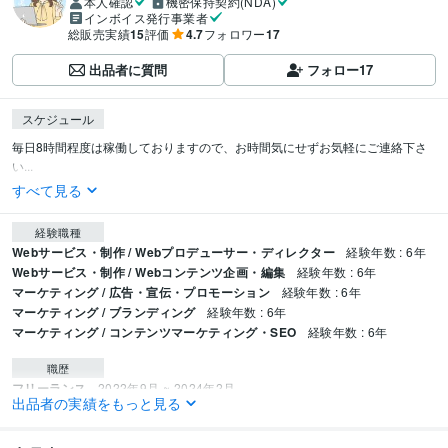
本人確認
機密保持契約(NDA)
インボイス発行事業者
総販売実績
15
評価
4.7
フォロワー
17
出品者に質問
フォロー
17
スケジュール
毎日8時間程度は稼働しておりますので、お時間気にせずお気軽にご連絡下さ
い...
すべて見る
経験職種
Webサービス・制作 / Webプロデューサー・ディレクター
経験年数 : 6年
Webサービス・制作 / Webコンテンツ企画・編集
経験年数 : 6年
マーケティング / 広告・宣伝・プロモーション
経験年数 : 6年
マーケティング / ブランディング
経験年数 : 6年
マーケティング / コンテンツマーケティング・SEO
経験年数 : 6年
職歴
フリーランス
2022年9月 ~ 2024年2月
出品者の実績をもっと見る
資格・検定
TOEIC
取得年 : 2021年