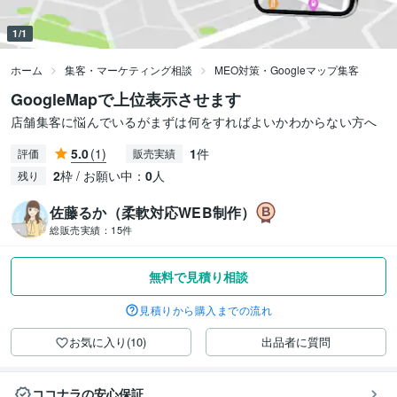
1/1
ホーム
集客・マーケティング相談
MEO対策・Googleマップ集客
GoogleMapで上位表示させます
店舗集客に悩んでいるがまずは何をすればよいかわからない方へ
5.0
(1)
1
件
評価
販売実績
2
枠 / お願い中：
0
人
残り
佐藤るか（柔軟対応WEB制作）
総販売実績：
15件
無料で見積り相談
見積りから購入までの流れ
お気に入り(10)
出品者に質問
ココナラの安心保証