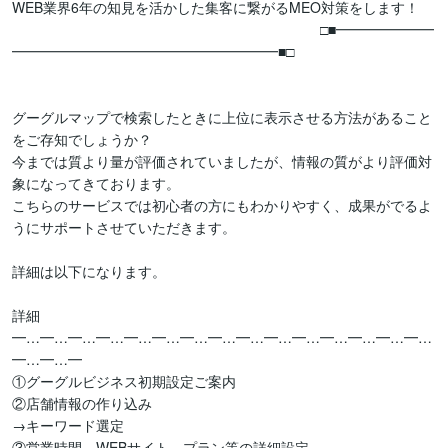
WEB業界6年の知見を活かした集客に繋がるMEO対策をします！　
　　　　　　　　　　　　　　　　　　　　　　□■━━━━━━━
━━━━━━━━━━━━━━━━━━━■□　　　　　　　　　　
グーグルマップで検索したときに上位に表示させる方法があること
をご存知でしょうか？

今までは質より量が評価されていましたが、情報の質がより評価対
象になってきております。

こちらのサービスでは初心者の方にもわかりやすく、成果がでるよ
うにサポートさせていただきます。

詳細は以下になります。

詳細

━…━…━…━…━…━…━…━…━…━…━…━…━…━…━…
━…━…━

①グーグルビジネス初期設定ご案内

②店舗情報の作り込み

→キーワード選定

③営業時間、WEBサイト、プラン等の詳細設定
