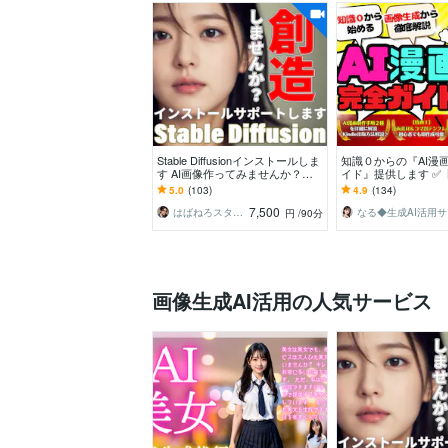
Stable Diffusionインストールしま
知識０からの『AI漫
す AI画像作ってみませんか？イ
イド』提供します ✅
ンストールサポートお任せくださ
ンプレ付】初心者でも
5.0
(103)
4.9
(134)
い
なれる攻略本
7,500
はばねろスタジオ
な
円
/90分
画像生成AI活用の人気サービス