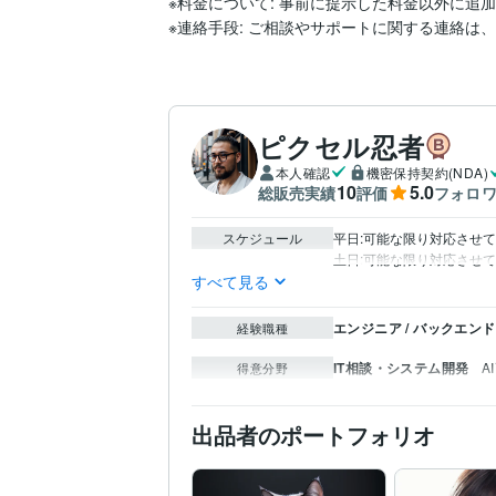
※料金について: 事前に提示した料金以外に追
※連絡手段: ご相談やサポートに関する連絡は
ピクセル忍者
本人確認
機密保持契約(NDA)
10
5.0
総販売実績
評価
フォロ
スケジュール
平日:可能な限り対応させて
土日:可能な限り対応させ
すべて見る
エンジニア / バックエン
経験職種
IT相談・システム開発
A
得意分野
出品者のポートフォリオ