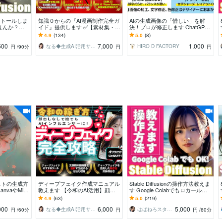
nインストールしま
知識０からの『AI漫画制作完全ガ
AIの生成画像の「惜しい」を解
ませんか？イ
イド』提供します ✅【素材集・テ
決！プロが修正します ChatGPT
お任せくださ
ンプレ付】初心者でもAI漫画家に
やGeminiの誤字・デザイン修
4.9
(134)
5.0
(8)
なれる攻略本
正、・イラレ化
500
7,000
1,000
なる◆生成AI活用サポート
HIRO D FACTORY
円
/90分
円
円
ストの生成方
ディープフェイク作成マニュアル
Stable Diffusionの操作方法教えま
vaやMidj
教えます 【令和のAI活用】顔出
す Google Colabでもロカール環
、ご希望伺いま
しなしで誰でもAIインフルエンサ
境でもOKです！
4.9
(63)
5.0
(219)
ーに
000
6,000
5,000
なる◆生成AI活用サポート
はばねろスタジオ
円
/60分
円
円
/60分