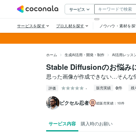
ホーム
生成AI活用・開発・制作
AI活用レッス
Stable Diffusionのお
思った画像が作成できない…そんな
0
件
-
販売実績
残
評価
ピクセル忍者
総販売実績：
10件
サービス内容
購入時のお願い