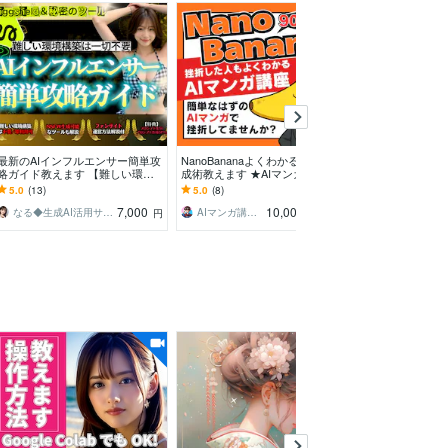
最新のAIインフルエンサー簡単攻
NanoBananaよくわかるマンガ作
AI×Canvaで
略ガイド教えます 【難しい環境
成術教えます ★AIマンガに挫折
ートます ChatGP
構築不要】即日利用で顔固定も簡
中の人必見！★収益化への道はま
ぽくないデザイ
5.0
(13)
5.0
(8)
5.0
(1)
単＆秘密ツール解説
ず作れること
7,000
10,000
なる◆生成AI活用サポート
AIマンガ講師 かいばしら／統一館出版
アルゾラ アト
円
円
/90分