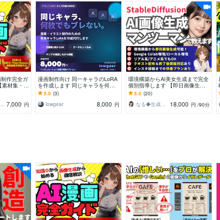
画制作完全ガ
漫画制作向け 同一キャラのLoRA
環境構築からAI美女生成まで完全
【素材集・テ
を作成します 同じキャラを何枚
個別指導します 【即日画像生
AI漫画家に
でもブレずに。専用LoRAを作成
成】1ヶ月でインスタ投稿まで伴
5.0
(3)
5.0
(20)
代行
奏オプションあり
7,000
8,000
18,000
る◆生成AI活用サポート
lowgear
なる◆生成AI活用サポート
円
円
円
/90分