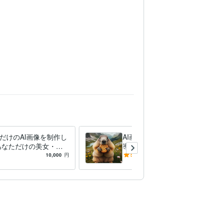
だけのAI画像を制作し
AI画像の環境構築を教えます
あなただけの美女・男
導入を徹底的にサポートいた
作いたします。
します！
10,000
円
5.0
(3)
10,000
円