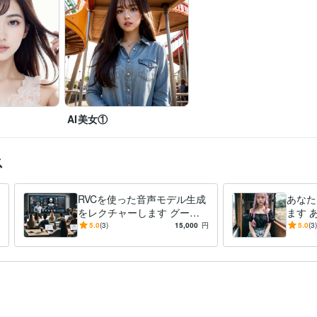
AI美女①
ス
RVCを使った音声モデル生成
あなた
をレクチャーします グーグ
ます 
ルコラボで動作するRVCをご
子を制
5.0
(3)
15,000
円
5.0
(3)
提供の上、サポートします！