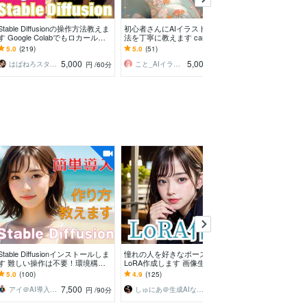
Stable Diffusionの操作方法教えま
初心者さんにAIイラストの生成方
Midjourney
す Google Colabでもロカール環
法を丁寧に教えます canvaやMidj
教えます AIイ
境でもOKです！
ourneyの使い方等、ご希望伺いま
ってきたノウハ
5.0
(219)
5.0
(51)
5.0
(29)
す
します
5,000
5,000
はばねろスタジオ
こと_AIイラストレーター
こと_AIイラストレーター
円
/60分
円
/60分
Stable Diffusionインストールしま
憧れの人を好きなポーズに！AI用
Stable Diffu
す 難しい操作は不要！環境構
LoRA作成します 画像生成AIのSta
す AI画像作っ
築〜画像生成を徹底サポート
ble Diffusion FLUX向け
ンストールサポ
5.0
(100)
4.9
(125)
5.0
(103)
い
7,500
4,000
アイ＠AI導入サポート
しゅにあ＠生成AIならお任せください
はばねろス
円
/90分
円