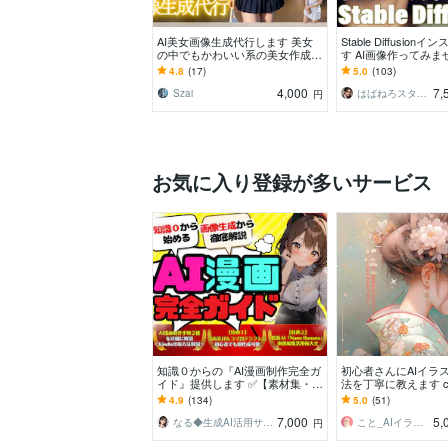
AI美女画像生成代行します 美女
Stable Diffusio
の中でもかわいい系の美女作成を
す AI画像作ってみ
得意とします！
ンストールサポート
4.8
(17)
5.0
(103)
い
4,000
7,
Szai
はばねろスタジオ
円
お気に入り登録が多いサービス
知識０からの『AI漫画制作完全ガ
初心者さんにAIイラ
イド』提供します ✅【素材集・テ
法を丁寧に教えます can
ンプレ付】初心者でもAI漫画家に
ourneyの使い方等
4.9
(134)
5.0
(51)
なれる攻略本
す
7,000
5,
なる◆生成AI活用サポート
こと_AIイラストレーター
円