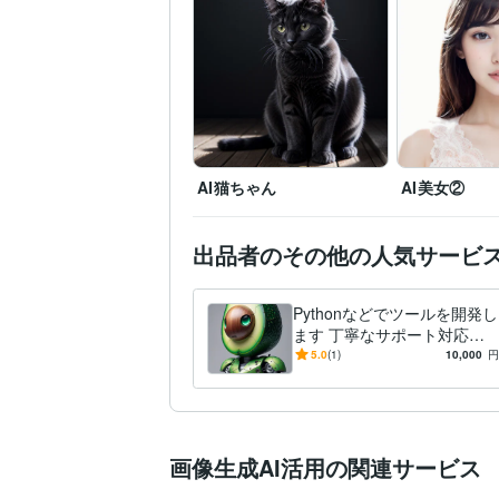
AI猫ちゃん
AI美女②
出品者のその他の人気サービ
Pythonなどでツールを開発し
ます 丁寧なサポート対応さ
せて頂きます！
5.0
(1)
10,000
円
画像生成AI活用の関連サービス