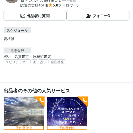
インボイス発行事業者
未登録
総販売実績
4
評価
5.0
フォロワー
3
出品者に質問
フォロー
3
スケジュール
要相談。
得意分野
占い
気質鑑定・数秘術鑑定
スピリチュアル
魂
占い
自己啓発
出品者のその他の人気サービス
予約受付中
予約受付中