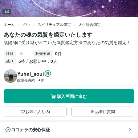
1/9
ホーム
占い
スピリチュアル鑑定
人生総合鑑定
あなたの魂の気質を鑑定いたします
陰陽師に受け継がれていた気質鑑定方法であなたの気質を鑑定！
-
0
件
評価
販売実績
5
枠 / お願い中：
0
人
残り
Yuhei_soul
総販売実績：
4件
購入画面に進む
お気に入り(8)
出品者に質問
ココナラの安心保証