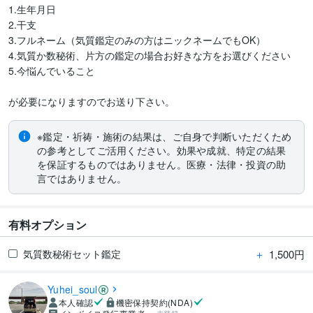
1.生年月日

2.干支

3.フルネーム（気質鑑定のみの方はニックネームでもOK）

4.気質か数秘術、片方の鑑定の場合お好きな方をお選びください

5.今悩んでいること

※鑑定・祈祷・施術の結果は、ご自身で判断いただくため
の参考としてご活用ください。効果や成就、特定の結果
を保証するものではありません。医療・法律・投資の助
言ではありません。
有料オプション
＋
1,500円
気質数秘術セット鑑定
Yuhei_soul
本人確認
機密保持契約(NDA)