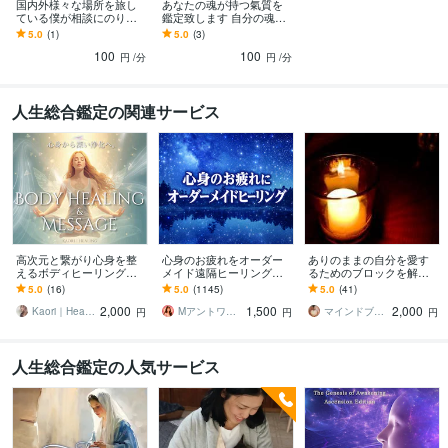
国内外様々な場所を旅し
あなたの魂が持つ氣質を
ている僕が相談にのりま
鑑定致します 自分の魂の
す 旅に関するアドバイス
持つ氣質を知れば人生の
5.0
(1)
5.0
(3)
や小さな疑問にお答えし
方向性が分かる
100
100
ます
円
/分
円
/分
人生総合鑑定の関連サービス
高次元と繋がり心身を整
心身のお疲れをオーダー
ありのままの自分を愛す
えるボディヒーリングを
メイド遠隔ヒーリングし
るためのブロックを解除
します 体や心の不調エネ
ます お疲れが取れない、
します 1度このブロック解
5.0
(16)
5.0
(1145)
5.0
(41)
ルギーを調整し本来のエ
スッキリしない❤基本即レ
除を受けたリピーターの
2,000
1,500
2,000
ネルギーへ戻します
スです❤
方限定！
Kaori｜Healing
Mアントワネット＠駆け込み寺
マインドブロックバスター颯（soul）
円
円
円
人生総合鑑定の人気サービス