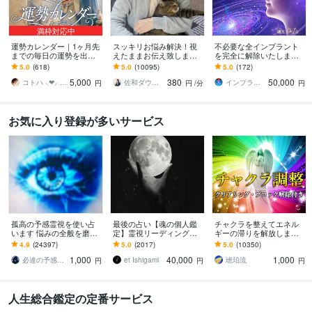
満枠対応中
運勢カレンダー｜1ヶ月先
スッキリお悩み解決！視
不必要な全インプラント
までの毎日の運勢を出し
えたままお伝え致します
を完全に解除いたします
ます 30日×500字のおよそ
恋愛、結婚、人間関係、
インプラント全解除創始
5.0
(618)
5.0
(10095)
5.0
(172)
1万5千文字で細かく詳細
仕事、人生、ペットの気
者 × 魂の解放・カルマ浄
5,000
380
50,000
に記します
持ち等◎祈願付き
化・能力開花
コトハ ⸜❤︎⸝ 新サービス提供開始✨️
佐和ダウジング＆スピリットメンター
インプラント全解除創始者｜魂王DaI⭐︎
円
円
/分
円
お気に入り登録が多いサービス
孤高の予感霊視を使い占
最後の占い【魂の個人鑑
チャクラを整えてエネル
います 悩みの全般を磨き
定】霊視リーディング承
ギーの滞りを解放します 7
上げ、研ぎ澄ました予感
ります 運命の地図を手
割超リピート！人生を変
4.9
(24397)
5.0
(2017)
5.0
(10350)
より霊視により導きます
に、輝く人生を創る｜魂
えたい人のエネルギー調
1,000
40,000
1,000
の全体像を紐解く鑑定
整
必達の予感霊視 渡邊 潤一
et Ishigami
琥珀流
円
円
円
人生総合鑑定の定番サービス