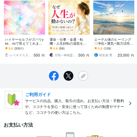
ハイヤーセルフがズバリy
運命・仕事・金運・転
エーテル体のヒーリング
es、noで答えてくれます
機・人生好転の道筋を霊
◇浄化✧運気✧能力活性し
不安や相手の気持ち、迷
視します 停滞の原因を視
ます ☆エーテリックボデ
5.0
(3301)
4.9
(59)
5.0
(129)
った時、あなたを導く答
抜き、運命が動く転機と
ィ・ヒーリング / 本質的回
500
500
23,000
えをもらえます
進むべき道を示します。
復と能力開花☆
レイキマスター琴
月翔～神域霊導師
咲良居 秀
円
円
円
ご利用ガイド
サービスの出品、購入、取引の流れ、お支払い方法・手数料
や、ココナラを安心・安全に使って頂くための制度やマナー
など、ココナラの使い方はこちら。
お支払い方法