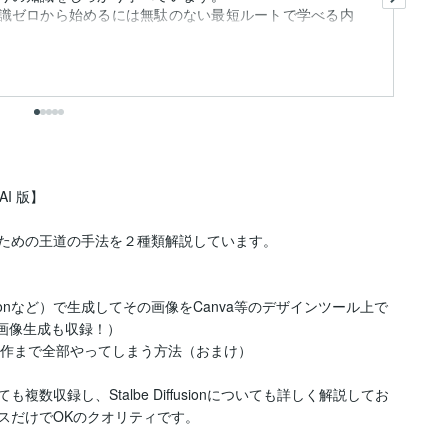
て
識ゼロから始めるには無駄のない最短ルートで学べる内
も
出
AI 版】

ための王道の手法を２種類解説しています。



fusionなど）で生成してその画像をCanva等のデザインツール上で
の画像生成も収録！）

画制作まで全部やってしまう方法（おまけ）

数収録し、Stalbe Diffusionについても詳しく解説してお
スだけでOKのクオリティです。
