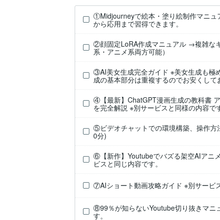
①Midjourneyで絵本・塗り絵制作マニュア
から応用まで習得できます。
②顔固定LoRA作成マニュアル →複雑
系・アニメ系両方可能）
③AI美女生成完全ガイド ※美女生成も極
成の基本部分は重複するのでお安くして
④【最新】ChatGPT漫画生成の教科書
を完全解説 ※別サービスと同様の内容で
⑤ビデオチャットでの環境構築、操作方法
0分)
⑥【新作】Youtubeでバズる架空AIア
ビスと同じ内容です。
⑦AIショート動画攻略ガイド ※別サー
⑧99％が知らないYoutube切り抜きマ
す。