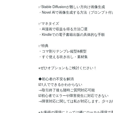
✅Stable Diffusionが難しい方向け画像生成

・Novel AIで画像生成する方法（プロンプト付
✅マネタイズ

・AI漫画で収益を得る方法◯選

・Kindleでの電子書籍出版の具体的な手順

✅特典

・コマ割りテンプレ縦型&横型

・すぐ使える吹き出し・素材集

※ぜひオプションもご検討ください！

◆初心者の不安を解消

☑️1人でできるかわからない

→取引終了後も随時ご質問対応可能

☑️初心者でエラーや障害発生に対応できない

→障害対応に関しては私が対応します。少々お
※お客様の環境によっては稀にローカル環境で