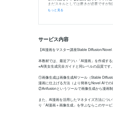
まだスキルとしては磨きが必要ですが知
容で大変満足しています。
もっと見る
サービス内容
【AI漫画をマスター講座Stable Diffusion/Novel 
本教材では、最近アツい「AI漫画」を作成する
※AI美女生成完全ガイドと同レベルの品質です。
①画像生成は画像生成AIツール（Stable Dif
漫画に仕上げる方法（より簡単なNovel AIで
②Anifusionというツールで画像生成から漫
また、AI漫画を活用したマネタイズ方法についても複
り「AI漫画＋画像生成」を学ぶならこのサービ