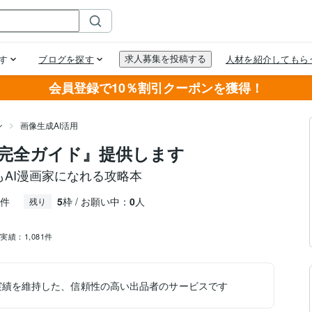
会員登録で10％割引クーポンを獲得！
ン
画像生成AI活用
作完全ガイド』提供します
AI漫画家になれる攻略本
件
5
枠 / お願い中：
0
人
残り
売実績：
1,081件
実績を維持した、信頼性の高い出品者のサービスです