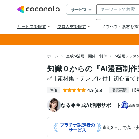
ホーム
生成AI活用・開発・制作
AI活用レッス
知識０からの『AI漫画制
✅【素材集・テンプレ付】初心者でも
134
4.9
(95)
販売実績
評価
なる◆生成AI活用サポート
総販
プラチナ認定者の
直近3ヶ月で高い
サービス