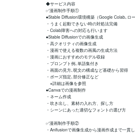
◆サービス内容

✅漫画制作手順①

●Stable Diffusion環境構築（Google Colab､
・うまく起動できない時の対処法完備

・Colab障害への対応も行います

●Stable Diffusionでの画像生成

・高クオリティの画像生成

・漫画で使える複数の画風の生成方法

・漫画におすすめのモデル収録

・プロンプト例､単語集付き

・画面の見方､呪文の構成など基礎から習得

・ポーズ指定､部分修正など

　※詳細は画像を参照

●Canvaでの漫画制作

・ネーム作成

・吹き出し、素材の入れ方、探し方

・シーンにあった適切なフォントの選び方

✅漫画制作手順②

・Anifusionで画像生成から漫画作成まで一貫