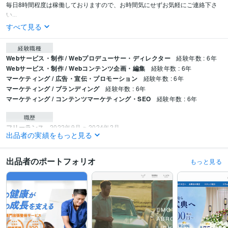
毎日8時間程度は稼働しておりますので、お時間気にせずお気軽にご連絡下さ
い...
すべて見る
経験職種
Webサービス・制作 / Webプロデューサー・ディレクター
経験年数 : 6年
Webサービス・制作 / Webコンテンツ企画・編集
経験年数 : 6年
マーケティング / 広告・宣伝・プロモーション
経験年数 : 6年
マーケティング / ブランディング
経験年数 : 6年
マーケティング / コンテンツマーケティング・SEO
経験年数 : 6年
職歴
フリーランス
2022年9月 ~ 2024年2月
出品者の実績をもっと見る
資格・検定
TOEIC
取得年 : 2021年
出品者のポートフォリオ
もっと見る
プログラミング言語・フレームワーク
CSS:3年
HTML:3年
JavaScript:3年
PHP:3年
ビジネス・クリエイティブツール
WordPress:3年
Excel:10年
Google スプレッドシート:10年
Google スライド:10年
Google ドキュメント:10年
Keynote:3年
Numbers:3年