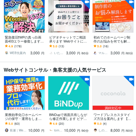
緊急復旧❗️WPの真っ白画
ビデオチャットでご相談
初めてのホームページ制
面403エラー修復します
承ります Webサイトに関
作のお悩みを何でも解決
事前調査無料｜AI解決不
するお困りごと、お聞か
します WordPress、LINE
4.9
(178)
5.0
(13)
5.0
(16)
可の不具合も症状別プラ
せください。
構築、MEO実績80件以上
3,000
3,000
3,000
ンで即日復旧
あり
WEB先案内
いたみゆ｜Webサイト制作
マルタニ_March｜HP制作×マーケタ
円
円
/60分
円
/60分
Webサイトコンサル・集客支援の人気サービス
満枠対応中
業務効率化◎ホームペー
BiNDupで画面共有しなが
ワードプレスカスタマイ
ジの保守・運用をします
ら修正作業します ビデオ
ズ方法を案内します 【ビ
手のかかる保守・運用作
チャットで画面を見なが
デオ通話】画面を見なが
5.0
(63)
4.9
(20)
5.0
(4)
業をプロが代行します！
らリアルタイム使い方指
ら直接サポート
10,000
10,000
8,000
導
長瀬｜Web制作マーケティング
tomoketto
しの｜CV改善Webディレクター
円
円
/90分
円
/60分