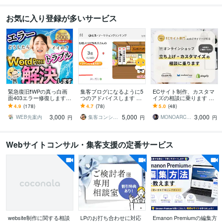
お気に入り登録が多いサービス
緊急復旧❗️WPの真っ白画
集客ブログになるように5
ECサイト制作、カスタマ
面403エラー修復します
つのアドバイスします 利
イズの相談に乗ります カ
事前調査無料｜AI解決不
用者満足度95.8％♡あな
ラーミー、MakeShopで現
4.9
(178)
4.7
(78)
5.0
(48)
可の不具合も症状別プラ
たのブログが集客ブログ
役ECサイト担当がサポー
3,000
5,000
3,000
ンで即日復旧
に激変！
ト！
WEB先案内
集客コンシェルジュ「宮野秀夫」
MONOARC Inc｜ ECサイト制作
円
円
円
Webサイトコンサル・集客支援の定番サービス
website制作に関する相談
LPのお打ち合わせに対応
Emanon Premiumの編集方