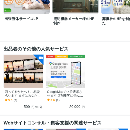
Pages:3年
PowerPoint:10年
Word:10年
BASE:1年
EC-CUBE:1年
Shopify:2年
STORES:1年
出張整体サービスLP
照明機器メーカー様のHP
葬儀社のHPを制
得意分野
制作
た
Web制作・HP作成・EC構築
コーディング・CMS導入
Web
ビジネス
ホームページ
IT
集客・マーケティング相談
SNSを活用したブランド認知・集客
料理 ビジネス 生活
SNS
経営
仕事
PR
出品者のその他の人気サービス
語学力
英語
ビジネスレベル
困ってるかたへ！ご相談
GoogleMapで上位表示さ
承ります まずはあなたの
せます 店舗集客に悩んで
お悩みお聞かせください
いるがまずは何をすれば
5.0
(7)
5.0
(1)
よいかわからない方へ
500
20,000
円
/90分
円
Webサイトコンサル・集客支援の関連サービス