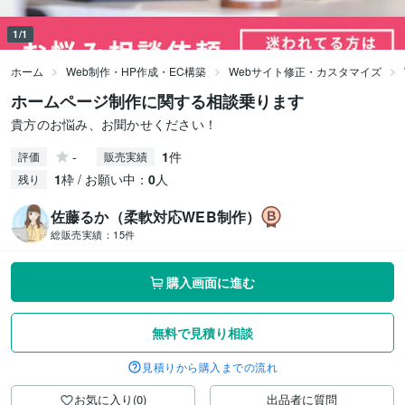
1/1
ホーム
Web制作・HP作成・EC構築
Webサイト修正・カスタマイズ
ホームページ制作に関する相談乗ります
貴方のお悩み、お聞かせください！
-
1
件
評価
販売実績
1
枠 / お願い中：
0
人
残り
佐藤るか（柔軟対応WEB制作）
総販売実績：
15件
購入画面に進む
無料で見積り相談
見積りから購入までの流れ
お気に入り(0)
出品者に質問