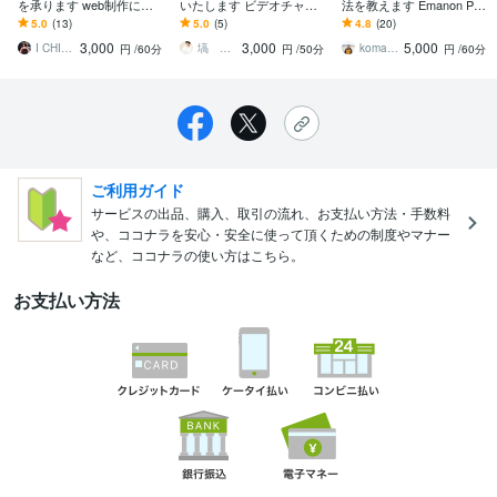
を承ります web制作に関
いたします ビデオチャッ
法を教えます Emanon Pre
する相談用です。
トで購入前の不安を解消
miumの使い方を丁寧にレ
5.0
(13)
5.0
(5)
4.8
(20)
できます
クチャー
3,000
3,000
5,000
I CHIERI
塙 英子｜LPデザイナー
komatsu nao
円
/60分
円
/50分
円
/60分
ご利用ガイド
サービスの出品、購入、取引の流れ、お支払い方法・手数料
や、ココナラを安心・安全に使って頂くための制度やマナー
など、ココナラの使い方はこちら。
お支払い方法