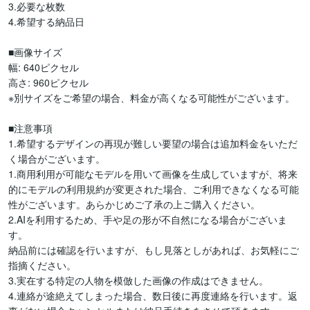
3.必要な枚数

4.希望する納品日

■画像サイズ

幅: 640ピクセル

高さ: 960ピクセル

※別サイズをご希望の場合、料金が高くなる可能性がございます。

■注意事項

1.希望するデザインの再現が難しい要望の場合は追加料金をいただ
く場合がございます。

1.商用利用が可能なモデルを用いて画像を生成していますが、将来
的にモデルの利用規約が変更された場合、ご利用できなくなる可能
性がございます。あらかじめご了承の上ご購入ください。

2.AIを利用するため、手や足の形が不自然になる場合がございま
す。

納品前には確認を行いますが、もし見落としがあれば、お気軽にご
指摘ください。

3.実在する特定の人物を模倣した画像の作成はできません。

4.連絡が途絶えてしまった場合、数日後に再度連絡を行います。返