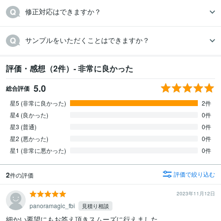
修正対応はできますか？
サンプルをいただくことはできますか？
評価・感想（2件）- 非常に良かった
5.0
総合評価
星5 (非常に良かった)
2件
星4 (良かった)
0件
星3 (普通)
0件
星2 (悪かった)
0件
星1 (非常に悪かった)
0件
2
評価で絞り込む
件の評価
2023年11月12日
panoramagic_fbi
見積り相談
細かい要望にもお答え頂きスムーズに行えました。
