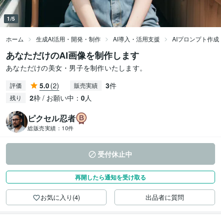
1/5
ホーム
生成AI活用・開発・制作
AI導入・活用支援
AIプロンプト作成
あなただけのAI画像を制作します
あなただけの美女・男子を制作いたします。
5.0
(2)
3
件
評価
販売実績
2
枠 / お願い中：
0
人
残り
ピクセル忍者
総販売実績：
10件
受付休止中
再開したら通知を受け取る
お気に入り(4)
出品者に質問