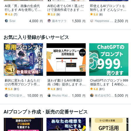
AI美「男」画像の生成代
AI初心者でもOK！選ぶだ
即使えるAIプロンプトを
行します AIを使用して、
けで漫画作成できます 読
制作します どんなジャン
韓流アイドル風、ジャニ
まれる4コマ漫画GPTsを
ルでもAIに伝わるプロン
4.0
(7)
5.0
(9)
5.0
(8)
ーズ風男性の画像生成！
お渡します。サポート付
プト/差がつく高設計
4,000
1,500
2,500
き！
Szai
藤本サクラ
Happiness STAR
円
円
円
お気に入り登録が多いサービス
劇的に変わる！あなただ
迷わず書けるAI付事業計
ChatGPTのプロンプト999
けの専用プロンプト作り
画（3種）提供します ネッ
個販売します 【 AI初心者
ます 【☆5評価多数！初心
トから集客したい、でも
必見！】AIプロンプト最
5.0
(81)
4.9
(61)
4.8
(81)
者必見】求める回答がく
時間がない、と悩んでい
強セットが遂に登場！
10,000
1,000
5,000
る魔法のプロンプト
る方へ
KD出版＠AIスタジオ
Akutsu Kazuhiro
株式会社SCコンサルティング
円
円
円
AIプロンプト作成・販売の定番サービス