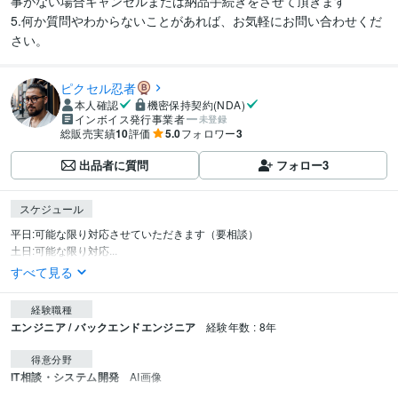
事がない場合キャンセルまたは納品手続きをさせて頂きます

5.何か質問やわからないことがあれば、お気軽にお問い合わせくだ
さい。
ピクセル忍者
本人確認
機密保持契約(NDA)
インボイス発行事業者
未登録
総販売実績
10
評価
5.0
フォロワー
3
出品者に質問
フォロー
3
スケジュール
平日:可能な限り対応させていただきます（要相談）

土日:可能な限り対応...
すべて見る
経験職種
エンジニア / バックエンドエンジニア
経験年数 : 8年
得意分野
IT相談・システム開発
AI画像