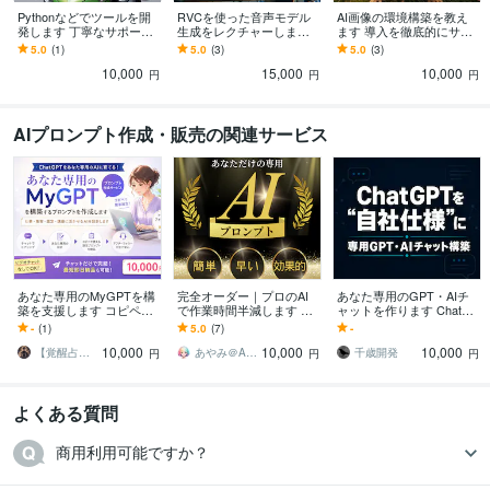
Pythonなどでツールを開
RVCを使った音声モデル
AI画像の環境構築を教え
発します 丁寧なサポート
生成をレクチャーします
ます 導入を徹底的にサポ
対応させて頂きます！
グーグルコラボで動作す
ートいたします！
5.0
(1)
5.0
(3)
5.0
(3)
るRVCをご提供の上、サ
10,000
15,000
10,000
ポートします！
円
円
円
AIプロンプト作成・販売の関連サービス
あなた専用のMyGPTを構
完全オーダー｜プロのAI
あなた専用のGPT・AIチ
築を支援します コピペで
で作業時間半減します 専
ャットを作ります ChatGP
使える設定プロンプトを
門家が導く、あなただけ
Tを自社仕様に｜専用GP
-
(1)
5.0
(7)
-
納品。アフターフォロー
の時間創造プロンプト
T・AIチャットを構築
10,000
10,000
10,000
付きです
【覚醒占術師】SEED⋆シード
あやみ＠AIプロンプト専門家
千歳開発
円
円
円
よくある質問
商用利用可能ですか？