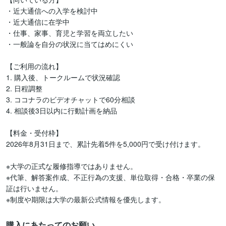
・近大通信への入学を検討中

・近大通信に在学中

・仕事、家事、育児と学習を両立したい

・一般論を自分の状況に当てはめにくい

【ご利用の流れ】

1. 購入後、トークルームで状況確認

2. 日程調整

3. ココナラのビデオチャットで60分相談

4. 相談後3日以内に行動計画を納品

【料金・受付枠】

2026年8月31日まで、累計先着5件を5,000円で受け付けます。

※大学の正式な履修指導ではありません。

※代筆、解答案作成、不正行為の支援、単位取得・合格・卒業の保
証は行いません。

※制度や期限は大学の最新公式情報を優先します。
購入にあたってのお願い