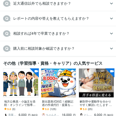
近大通信以外でも相談できますか？
レポートの内容や答えを教えてもらえますか？
相談すれば4年で卒業できますか？
購入前に相談対象か確認できますか？
その他（学習指導・資格・キャリア）の人気サービス
地方公務員・小論文を添
新出題形式対応！経験記
解剖学や運動学を分かり
削・オンラインで指導し
述の作成代行・提案をし
やすく解説いたします 運
ます 苦手意識を持つ方や
ます 土木施工管理技士の
動器認定理学療法士が図
5.0
(3)
5.0
(125)
5.0
(25)
初心者にも、懇切・丁寧
経験記述が書けない方向
解を用いて説明いたしま
6,000
16,000
6,000
に指導します。
け※質問2つ分
す。
吾輩は猫！
ちゃんさと技師
とし＠PT×Photographer
円
/60分
円
円
/60分