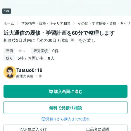
1/3
ホーム
学習指導・資格・キャリア相談
その他（学習指導・資格・キャリ
近大通信の履修・学習計画を60分で整理します
相談後3日以内に「次の30日 行動計画」をお渡し
-
0
件
評価
販売実績
5
枠 / お願い中：
0
人
残り
Tatsuo0119
総販売実績：
0件
購入画面に進む
無料で見積り相談
見積りから購入までの流れ
お気に入り(1)
出品者に質問