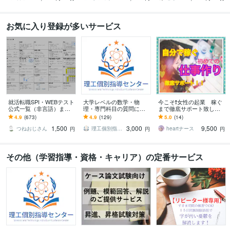
お気に入り登録が多いサービス
就活転職SPI・WEBテスト
大学レベルの数学・物
今こそ❗️女性の起業 稼ぐ
公式一覧（非言語）ます
理・専門科目の質問に答
まで徹底サポート致しま
採用試験（新卒・キャリ
えます 試験問題・授業課
す 「在宅わたしビジネ
4.9
(673)
4.9
(129)
5.0
(14)
ア）の第一関門をサクッ
題・レポートなどに関す
ス」あなたの魅力を仕事
1,500
3,000
9,500
と突破したい人！
る質問をぶつけて下さい
にかえて収入アップ♫
つねおじさん
理工個別指導センター
heartナース
円
円
円
その他（学習指導・資格・キャリア）の定番サービス