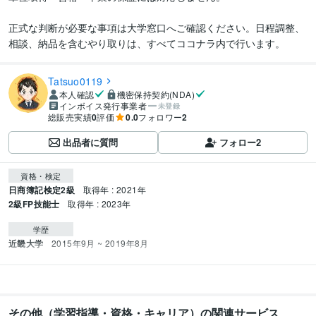
正式な判断が必要な事項は大学窓口へご確認ください。日程調整、
相談、納品を含むやり取りは、すべてココナラ内で行います。
Tatsuo0119
本人確認
機密保持契約(NDA)
インボイス発行事業者
未登録
総販売実績
0
評価
0.0
フォロワー
2
出品者に質問
フォロー
2
資格・検定
日商簿記検定2級
取得年 : 2021年
2級FP技能士
取得年 : 2023年
学歴
近畿大学
2015年9月 ~ 2019年8月
その他（学習指導・資格・キャリア）の関連サービス