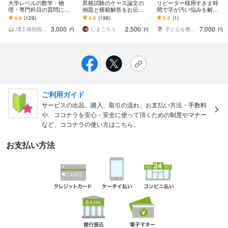
大学レベルの数学・物
昇格試験のケース論文の
リピーター様用すきま時
理・専門科目の質問に答
例題と模範解答をお伝え
間で字が汚い悩みを解消
えます 試験問題・授業課
します 多くの人の論文試
します 【15日間無制限添
4.9
(129)
4.8
(198)
5.0
(1)
題・レポートなどに関す
験を合格させた実績のあ
削可】受講後のフォロー
3,000
2,500
7,000
る質問をぶつけて下さい
る模範解答！
や新たなご要望に◎
理工個別指導センター
しまごろう
字と心を整えて未来を創る美文字講師 桜風
円
円
円
ご利用ガイド
サービスの出品、購入、取引の流れ、お支払い方法・手数料
や、ココナラを安心・安全に使って頂くための制度やマナー
など、ココナラの使い方はこちら。
お支払い方法