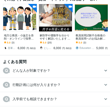
地方公務員・小論文を添
解剖学や運動学を分かり
教員採用試験不合格後の
削・オンラインで指導し
やすく解説いたします 運
教員採用へのお悩み解決
ます 苦手意識を持つ方や
動器認定理学療法士が図
します 年度内に次年度の
5.0
(3)
5.0
(25)
5.0
(3)
初心者にも、懇切・丁寧
解を用いて説明いたしま
採用を勝ち得ましょ
6,000
6,000
5,000
に指導します。
す。
う！！！
吾輩は猫！
とし＠PT×Photographer
Education LABO
円
/60分
円
/60分
円
よくある質問
どんな人が対象ですか？
行動計画には何が入りますか？
入学前でも相談できますか？