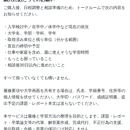
ご購入後、日程調整と相談準備のため、トークルームで次の内容を
お知らせください。

・入学検討中／在学中／休学中など現在の状況

・大学名、学部・学科、学年

・取得済み単位と残り単位（分かる範囲）

・直近の締切や予定

・仕事や家庭を含め、週に使えそうな学習時間

・もっとも困っていること

・相談後30日以内に進めたいこと

すべて揃っていなくても構いません。

履修要項や大学画面を共有する場合は、氏名、学籍番号、住所等の
個人情報を伏せてください。大学ID・パスワード、成績証明書、提
出予定の課題・レポート本文は送らないでください。

本サービスは履修と学習方法の整理を目的とします。課題・レポー
ト・卒業論文等の代筆、解答案作成、完成代行、不正行為の支援、
単位取得・合格・卒業の保証には対応しません。
