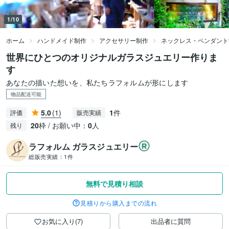
1/10
ホーム
ハンドメイド制作
アクセサリー制作
ネックレス・ペンダント
世界にひとつのオリジナルガラスジュエリー作りま
す
あなたの描いた想いを、私たちラフォルムが形にします
物品配送可能
5.0
(1)
1
件
評価
販売実績
20
枠 / お願い中：
0
人
残り
ラフォルム ガラスジュエリー
総販売実績：
1件
無料で見積り相談
見積りから購入までの流れ
お気に入り(7)
出品者に質問