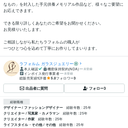
なもの」を封入した手元供養メモリアル作品など、様々なご要望に
お応えできます。

できる限り詳しくあなたのご希望をお聞かせください。

お見積りいたします。

ご相談しながら私たちラフォルムの職人が

一つひとつ心を込めて丁寧にお作りしてまいります。
ラフォルム ガラスジュエリー
本人確認
機密保持契約(NDA)
未登録
インボイス発行事業者
未登録
総販売実績
1
評価
5.0
フォロワー
3
出品者に質問
フォロー
3
経験職種
デザイナー / ファッションデザイナー
経験年数 : 25年
クリエイター / 写真家・カメラマン
経験年数 : 25年
クリエイター / 作家
経験年数 : 25年
ライフスタイル・その他 / その他
経験年数 : 25年