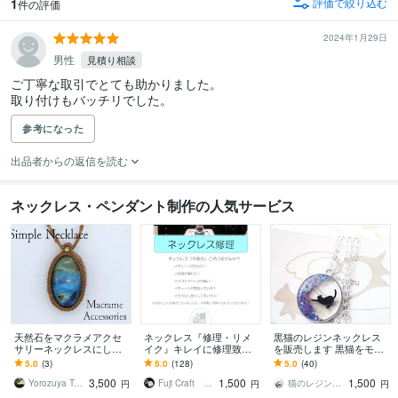
1
評価で絞り込む
件の評価
2024年1月29日
男性
見積り相談
ご丁寧な取引でとても助かりました。

取り付けもバッチリでした。
参考になった
出品者からの返信を読む
ネックレス・ペンダント制作の人気サービス
天然石をマクラメアクセ
ネックレス『修理・リメ
黒猫のレジンネックレス
サリーネックレスにしま
イク』キレイに修理致し
を販売します 黒猫をモチ
す お家で眠っている石も
ます ネックレスで『お困
ーフにしたハンドメイド
5.0
(3)
5.0
(128)
5.0
(40)
加工可能な場合もありま
り事』ございませんか？
アクセサリーはいかがで
3,500
1,500
1,500
す。ご相談ください
※業歴30年
す
Yorozuya Tumugi
Fuji Craft フジクラフト
猫のレジンアクセサリー専門店★suzu
円
円
円