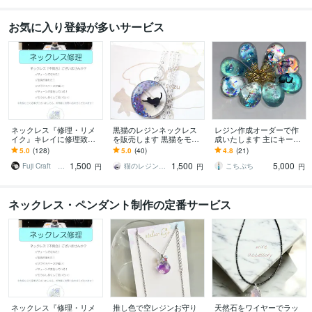
お気に入り登録が多いサービス
ネックレス『修理・リメ
黒猫のレジンネックレス
レジン作成オーダーで作
イク』キレイに修理致し
を販売します 黒猫をモチ
成いたします 主にキーホ
ます ネックレスで『お困
ーフにしたハンドメイド
ルダー、ネックレス等を
5.0
(128)
5.0
(40)
4.8
(21)
り事』ございませんか？
アクセサリーはいかがで
作らせていただきます
1,500
1,500
5,000
※業歴30年
す
Fuji Craft フジクラフト
猫のレジンアクセサリー専門店★suzu
こちぷち
円
円
円
ネックレス・ペンダント制作の定番サービス
ネックレス『修理・リメ
推し色で空レジンお守り
天然石をワイヤーでラッ