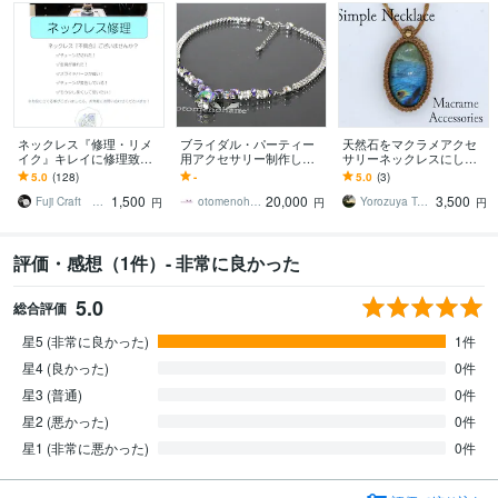
ネックレス『修理・リメ
ブライダル・パーティー
天然石をマクラメアクセ
イク』キレイに修理致し
用アクセサリー制作しま
サリーネックレスにしま
ます ネックレスで『お困
す 写真のネックレスと同
す お家で眠っている石も
5.0
(128)
-
5.0
(3)
り事』ございませんか？
デザイン、色違いのセミ
加工可能な場合もありま
1,500
20,000
3,500
※業歴30年
オーダー承ります。
す。ご相談ください
Fuji Craft フジクラフト
otomenohane Kimiko
Yorozuya Tumugi
円
円
円
評価・感想（1件）- 非常に良かった
5.0
総合評価
星5 (非常に良かった)
1件
星4 (良かった)
0件
星3 (普通)
0件
星2 (悪かった)
0件
星1 (非常に悪かった)
0件