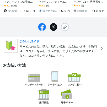
イク』キレイに修理致し
ネックレス・チャーム作
ピングします 天然石が好
ます ネックレスで『お困
ります 推しを想う日の空
きな方必見です！！大切
5.0
(128)
5.0
(1)
5.0
(2)
り事』ございませんか？
｜推しカラーで作るお守
なアクセサリーつくりま
1,500
3,500
11,000
※業歴30年
り空レジンアクセサリー
す
Fuji Craft フジクラフト
清 空色作家＆世界観デザイナー
shinshan
円
円
円
ご利用ガイド
サービスの出品、購入、取引の流れ、お支払い方法・手数料
や、ココナラを安心・安全に使って頂くための制度やマナー
など、ココナラの使い方はこちら。
お支払い方法