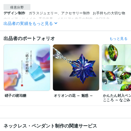
得意分野
デザイン制作
ガラスジュエリー、アクセサリー制作
お手持ちの大切な物
のリペア・リメイク
手元供養、メモリアル作品の制作
大口注文
出品者の実績をもっと見る
ファッション
仕事
ビジネス
装飾品
ジュエリー
小売り
アクセサリー
オーダーメイド
修理
リメイク
出品者のポートフォリオ
もっと見る
硝子の琥珀糖
オリオンの花 ～ 魅惑 ～
かんたん封入ペン
こころ ～ なごみ
ネックレス・ペンダント制作の関連サービス