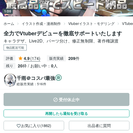
1/20
ホーム
イラスト作成・漫画制作
Vtuberイラスト・モデリング
VTu
全力でVtuberデビューを徹底サポートいたします
キャラデザ、Live2D、パーツ分け、修正無制限、著作権譲渡
物品配送可能
4.9
(174)
209
件
評価
販売実績
20
枠 / お願い中：
0
人
残り
千雨＠コスパ最強
総販売実績：
516件
受付休止中
再開したら通知を受け取る
お気に入り(1862)
出品者に質問