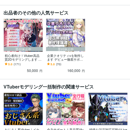
出品者のその他の人気サービス
受付休止中
受付休止中
初心者向け！Vtuber高品
企業クオリティvを制作し
質2Dモデリングします 修
ます デビュー徹底サポー
正無制限、あなたの理想
ト！満足いくまで修正無
5.0
(171)
5.0
(70)
のモデルをコミコミ価格
制限、著作権譲渡
50,000
160,000
で制作します！
円
円
VTuberモデリング一括制作の関連サービス
おじさん系Vtuber｜イケ
全力サポート！高品質Vtu
特殊な設定対応可能のLive