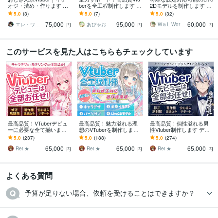
オジ・渋め・作ります 配
berを全工程制作します 要
2Dモデルを制作します レ
信画面/背景/ネームロゴ/離
望に応じてカスタム＆導
アな設定、非人間、機械
5.0
(3)
5.0
(7)
5.0
(32)
席中/待機中/OP/EDセット
入もサポート！準備0で始
系などなんでも相談可
75,000
95,000
60,000
められます！
能！思いを形に
エレ・ワークス｜Vtuber制作
あぴゃお
W＆L Work Shop
円
円
円
このサービスを見た人はこちらもチェックしています
最高品質！VTuberデビュ
最高品質！魅力溢れる理
最高品質！個性溢れる男
ーに必要な全て揃います
想のVTuberを制作します
性Vtuber制作します デビ
実績1500件以上｜全工程
好みの絵柄で描けます！
ュー完全サポート【表情
5.0
(237)
5.0
(188)
5.0
(274)
対応・著作権譲渡込｜初
【表情8個付】修正無制
差分8個】修正無制限、著
65,000
65,000
65,000
心者も安心
限、著作権譲渡
作権譲渡
Rei ★
Rei ★
Rei ★
円
円
円
よくある質問
予算が足りない場合、依頼を受けることはできますか？