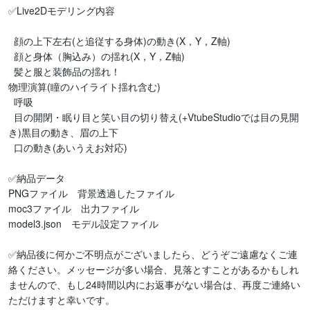
✅Live2Dモデリング内容

  顔の上下左右(と追従する身体)の動き(X，Y，Z軸)

  顔と身体（胸込み）の揺れ(X，Y，Z軸)

  髪と服と装飾品の揺れ！

物理演算(瞳のハイライト揺れ含む)

  呼吸

  目の開閉・眠り目と笑い目の切り替え(+VtubeStudioでは目の見開
き)黒目の動き、眉の上下

  口の動き(あいうえお対応)

✅納品データ

PNGファイル　背景透過したファイル

moc3ファイル　出力ファイル

model3.json　モデル設定ファイル

✅納品後に何かご不明点がございましたら、どうぞご遠慮なくご連
絡ください。メッセージが多い場合、見落とすことがあるかもしれ
ませんので、もし24時間以内にお返事がない場合は、再度ご連絡い
ただけますと幸いです。