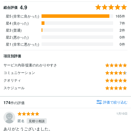
4.9
総合評価
星5 (非常に良かった)
165件
星4 (良かった)
7件
星3 (普通)
2件
星2 (悪かった)
0件
星1 (非常に悪かった)
0件
項目別評価
サービス内容/提案のわかりやすさ
コミュニケーション
クオリティ
スケジュール
174
評価で絞り込む
件の評価
1月10日
匿名
見積り相談
ありがとうございました。