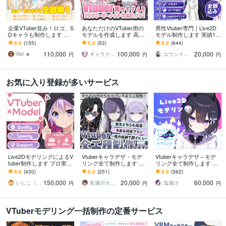
企業VTuber並み！ロゴ、S
あなただけのVTuber用の
男性Vtuber専門｜Live2D
Dキャラも制作します デ
モデルを作成します 高ク
モデル制作します 実績17
ビュー徹底サポート！満
オリティな自分だけのモ
00件以上｜全工程対応・
5.0
(155)
5.0
(53)
5.0
(644)
足いくまで修正無制限、
デルを作成させていただ
著作権譲渡込｜初心者も
110,000
100,000
20,000
著作権譲渡
きます！
安心
Rei ★
ギャラクシー 伊藤
ユウシイ＠Vtuber制作
円
円
円
お気に入り登録が多いサービス
Live2DモデリングによるV
Vtuberキャラデザ・モデ
Vtuberキャラデザ～モデ
tuber制作します プロ実績
リング全て制作します 男
リング全て制作します イ
7年以上のLive2Dモデリン
性女性キャラどちらも得
ラストのみ・モデリング
5.0
(430)
5.0
(251)
5.0
(362)
グによるVtuber
意です♪イラストのみモデ
のみのご依頼も可能で
150,000
20,000
60,000
リングのみ可
す。
いしこ（ISHICO）
彩瀬川カトレア
塩漬け
円
円
円
VTuberモデリング一括制作の定番サービス