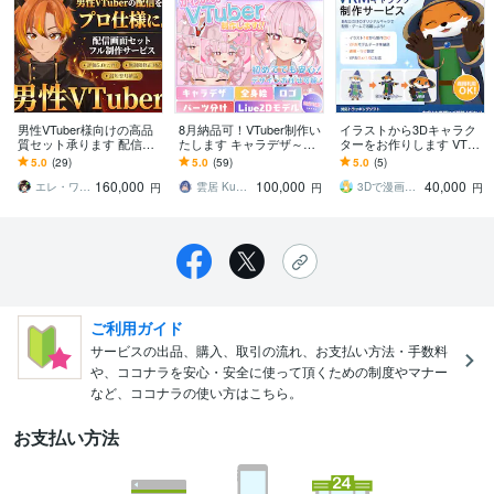
男性VTuber様向けの高品
8月納品可！VTuber制作い
イラストから3Dキャラク
質セット承ります 配信画
たします キャラデザ～モ
ターをお作りします VTub
面/背景/ネームロゴ/離席
デリングまで一括対応可
erや動画配信用のアバタ
5.0
(29)
5.0
(59)
5.0
(5)
中/待機中/OP/EDセット
能!!
ーを制作します
160,000
100,000
40,000
エレ・ワークス｜Vtuber制作
雲居 Kumoi
3Dで漫画を作ろう
円
円
円
ご利用ガイド
サービスの出品、購入、取引の流れ、お支払い方法・手数料
や、ココナラを安心・安全に使って頂くための制度やマナー
など、ココナラの使い方はこちら。
お支払い方法