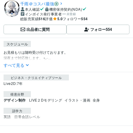
千雨＠コスパ最強
本人確認
機密保持契約(NDA)
インボイス発行事業者
未登録
総販売実績
516
評価
5.0
フォロワー
554
出品者に質問
フォロー
554
スケジュール
お見積もりは随時受け付けております。

深夜まで対応致します。 •͈ᴗ⁃...
すべて見る
ビジネス・クリエイティブツール
Live2D:7年
得意分野
デザイン制作
LIVE２Dモデリング
イラスト・漫画
全身
語学力
英語
日常会話レベル