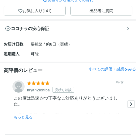
お気に入り(141)
出品者に質問
ココナラの安心保証
お届け日数
要相談 / 約8日（実績）
定期購入
可能
すべての評価・感想をみる
高評価のレビュー
1年前
myan2ichiba
見積り相談
この度は迅速かつ丁寧なご対応ありがとうございまし
た。
LoRAの品質も非常に高く、こちらの指定した条件に対
もっと見る
して柔軟にご...