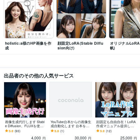
プログラミング言語・フレームワーク
CSS:1年
HTML:1年
JavaScript:1年
ビジネス・クリエイティブツール
Stable Diffusion:2年
ChatGPT:2年
Adobe Firefly:2年
Adobe Photoshop:1年
Perplexity AI:1年
その他ツール
holistic:a様のHP画像を作
顔固定LoRA(Stable Diffu
オリジナルLoRA
成
sion向け)
帆)
Stable DiffusionのLoRA作成:1年
得意分野
資産運用・副業の相談
MT4のインジケーター作成
FX
金融
MT4
投資
出品者のその他の人気サービス
IT相談・システム開発
StableDiffusion用LoRA
AI
画像生成
LoRA
stable
diffusion
生成AI
似顔絵
学歴
南山大学
2016年3月 ~ 2020年2月
語学力
英語
日常会話レベル
画像生成代行します Stabl
YouTube台本からの画像生
顔固定も自由自在！LoRA
e Diffusion、FLUXを使用
成自動化します 台本を投
作成マニュアル提供しま
した画像生成
げるだけのワークフロー
す 画像生成AIのStable Diff
5.0
(93)
5.0
(1)
5.0
(12)
作成
usion用LoRA
4,000
30,000
25,000
円
円
円