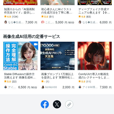
知識０からの『AI漫画制
初心者さんにAIイラスト
ディープフェイク作成マ
作完全ガイド』提供しま
の生成方法を丁寧に教え
ニュアル教えます 【令和
す ✅【素材集・テンプレ
ます canvaやMidjourneyの
のAI活用】顔出しなしで
4.9
(134)
5.0
(51)
4.9
(63)
付】初心者でもAI漫画家
使い方等、ご希望伺いま
誰でもAIインフルエンサ
7,000
5,000
6,000
になれる攻略本
す
ーに
なる◆生成AI活用サポート
こと_AIイラストレーター
なる◆生成AI活用サポート
円
円
/60分
円
画像生成AI活用の定番サービス
Stable DIffusionの操作方
画像プロンプト1万個以上
ComfyUIの導入や動画生
法教えます 画像生成AI、
を提供します 実務特化 |
成のレクチャーをします
はじめの一歩を全力でサ
英日対応・Excel整理済み
FLUX2や動画生成のWAN
5.0
(22)
-
(1)
5.0
(11)
ポート！
2.2、LTXもレクチャー可
6,500
2,000
7,500
能！
アイ＠AI導入サポート
konkon00
アイ＠AI導入サポート
円
/90分
円
円