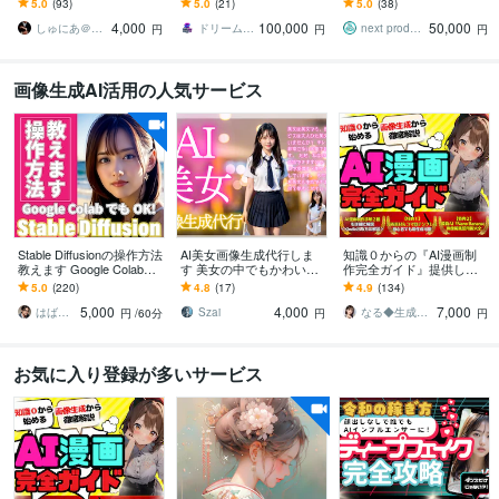
5.0
(93)
5.0
(21)
5.0
(38)
ずLP制作なら弊社にお任
やすい！動画の発注をス
4,000
100,000
50,000
せください！
マートに！
しゅにあ＠生成AIならお任せください
ドリーム＠WEB制作会社
next production
円
円
円
画像生成AI活用の人気サービス
Stable Diffusionの操作方法
AI美女画像生成代行しま
知識０からの『AI漫画制
教えます Google Colabで
す 美女の中でもかわいい
作完全ガイド』提供しま
もロカール環境でもOKで
系の美女作成を得意とし
す ✅【素材集・テンプレ
5.0
(220)
4.8
(17)
4.9
(134)
す！
ます！
付】初心者でもAI漫画家
5,000
4,000
7,000
になれる攻略本
はばねろスタジオ
Szai
なる◆生成AI活用サポート
円
/60分
円
円
お気に入り登録が多いサービス