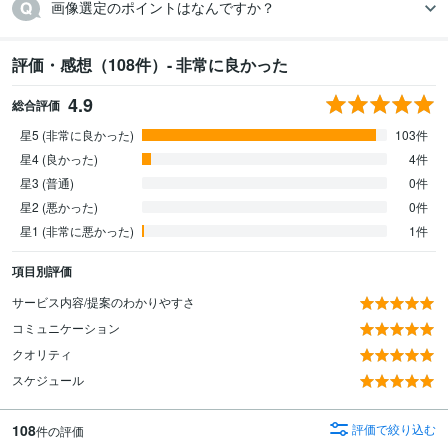
画像選定のポイントはなんですか？
評価・感想（108件）- 非常に良かった
4.9
総合評価
星5 (非常に良かった)
103件
星4 (良かった)
4件
星3 (普通)
0件
星2 (悪かった)
0件
星1 (非常に悪かった)
1件
項目別評価
サービス内容/提案のわかりやすさ
コミュニケーション
クオリティ
スケジュール
108
評価で絞り込む
件の評価