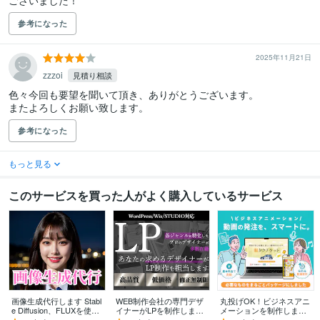
ございました！
参考になった
2025年11月21日
zzzoi
見積り相談
色々今回も要望を聞いて頂き、ありがとうございます。

またよろしくお願い致します。
参考になった
もっと見る
このサービスを買った人がよく購入しているサービス
画像生成代行します Stabl
WEB制作会社の専門デザ
丸投げOK！ビジネスアニ
e Diffusion、FLUXを使用
イナーがLPを制作します
メーションを制作します
した画像生成
ツールのジャンルを問わ
オプションなしで分かり