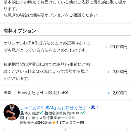
基本的にその時点でお受けしている他のご依頼に優先的に取り掛か
ります。

お急ぎの場合は短納期オプションをご相談ください。
有料オプション
オリジナルLoRA作成方法のまとめ記事 ※あくま
＋
20,000円
でも私がとっている方法をまとめたものです。
短納期希望(3営業日以内での納品) ※事前にご相
＋
2,000円
談ください ※料金は状況によって増額する場合
がございます。
＋
2,000円
SDXL、PonyまたはFLUX対応LoRA
しゅにあ＠生成AIならお任せください
本人確認
機密保持契約(NDA)
インボイス発行事業者
未登録
総販売実績
240
評価
4.9
フォロワー
66