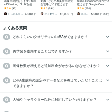
画像生成代行します Stabl
知識 0からのAI美女生成完
Stable Diffusionの操作方法
e Diffusion、FLUXを使用
全攻略ガイド教えます
教えます Google Colabで
した画像生成
【網羅解説】AI美女の基
もロカール環境でもOKで
5.0
(93)
5.0
(291)
5.0
(220)
礎〜収益化方法までを解
す！
4,000
12,000
5,000
説
しゅにあ＠生成AIならお任せください
なる◆生成AI活用サポート
はばねろスタジオ
円
円
円
/60分
よくある質問
どれくらいのクオリティのLoRAができますか？
再学習を依頼することはできますか？
画像枚数が増えると追加料金がかかるのはなぜですか？
LoRA生成時の設定やデータなどを教えていただくことは
できますか？
人物やキャラクター以外に対応していただけますか？