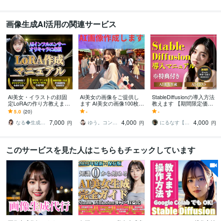
画像生成AI活用の関連サービス
AI美女・イラストの顔固
AI美女の画像をご提供し
StableDiffusionの導入方法
定LoRAの作り方教えます
ます AI美女の画像100枚を
教えます 【期間限定価
✅AIインフルエンサー・モ
提供します。広告宣伝用
格】AI初心者OK！ハイス
5.0
(20)
-
-
デル作成に必須スキル
ご使用ください
ペックPC必要なし！
7,000
4,000
4,000
なる◆生成AI活用サポート
ゆう。コンテンツビジネスで0→1サポート
にるなす【ショート動画特化】
円
円
円
このサービスを見た人はこちらもチェックしています