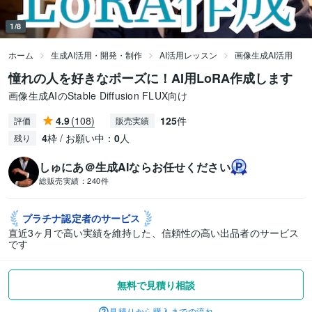
1/8
ホーム
生成AI活用・開発・制作
AI活用レッスン
画像生成AI活用
憧れの人を好きなポーズに！AI用LoRA作成します
画像生成AIのStable Diffusion FLUX向け
4.9
(108)
125
件
評価
販売実績
4
枠 / お願い中：
0
人
残り
しゅにあ＠生成AIならお任せください
総販売実績：
240件
プラチナ認定者の
サービス
直近3ヶ月で高い実績を維持した、信頼性の高い出品者のサービス
です
無料で見積り相談
見積りから購入までの流れ