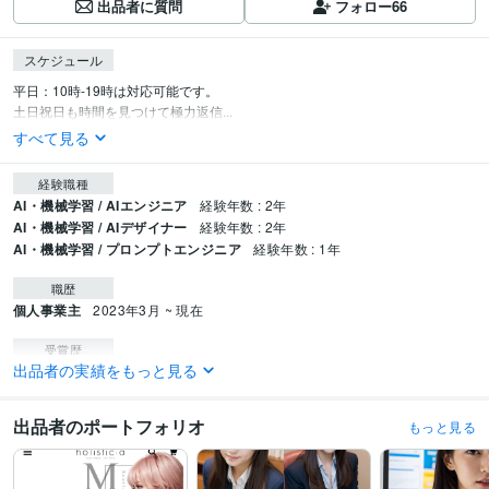
出品者に質問
フォロー
66
スケジュール
平日：10時-19時は対応可能です。

土日祝日も時間を見つけて極力返信...
すべて見る
経験職種
AI・機械学習 / AIエンジニア
経験年数 : 2年
AI・機械学習 / AIデザイナー
経験年数 : 2年
AI・機械学習 / プロンプトエンジニア
経験年数 : 1年
職歴
個人事業主
2023年3月 ~ 現在
受賞歴
出品者の実績をもっと見る
大手AIベンチャー様より、AI生成サービスの採用
資格・検定
出品者のポートフォリオ
もっと見る
TOEIC
取得年 : 2018年
実用英語技能検定2級
取得年 : 2014年