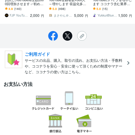
0回増加させます ✅初めて
～増やします 収益化多
ます ココナラ含む業界初
の人向け✅30日保証✅チャ
数！チャンネル登録者＋1
のサービス！
4.9
(140)
5.0
(498)
5.0
(15)
ンネル診断付き
000人 最大3万人まで増加
2,000
5,000
1,500
FJP YouTube成長サポート
まさやん＠仕事と生活を安心安全にお手伝い
YukkuriBlue／氷精
円
円
円
ご利用ガイド
サービスの出品、購入、取引の流れ、お支払い方法・手数料
や、ココナラを安心・安全に使って頂くための制度やマナー
など、ココナラの使い方はこちら。
お支払い方法