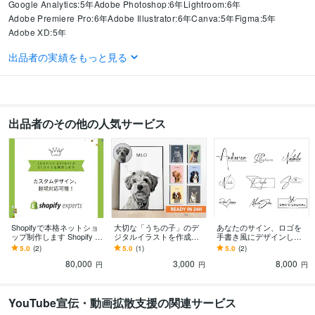
Google Analytics:5年
Adobe Photoshop:6年
Lightroom:6年
Adobe Premiere Pro:6年
Adobe Illustrator:6年
Canva:5年
Figma:5年
Adobe XD:5年
出品者の実績をもっと見る
得意分野
Web制作・HP作成・EC構築
Shopify
語学力
スペイン語
日常会話レベル
出品者のその他の人気サービス
英語
ビジネスレベル
Shopifyで本格ネットショ
大切な「うちの子」のデ
あなたのサイン、ロゴを
ップ制作します Shopify セ
ジタルイラストを作成し
手書き風にデザインしま
レクトパートナーが対応!
ます 最短2日での納品！1
す 名刺やロゴに入れる文
5.0
(2)
5.0
(1)
5.0
(2)
越境、機能追加も可
0名限定価格
字などを手書き風で作成
80,000
3,000
8,000
いたします。
円
円
円
YouTube宣伝・動画拡散支援の関連サービス