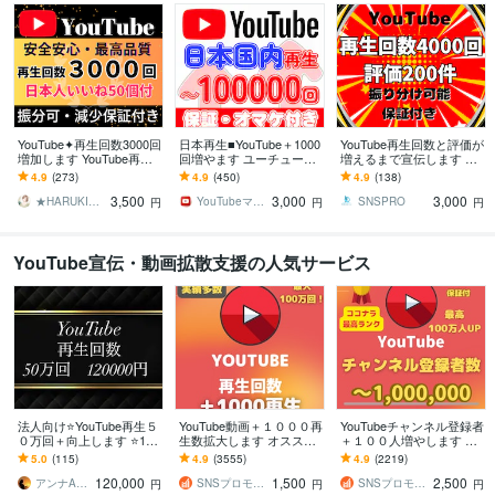
YouTube✦再生回数3000回
日本再生■YouTube＋1000
YouTube再生回数と評価が
増加します YouTube再生
回増やます ユーチューブ
増えるまで宣伝します ⭐️
回数増加します【日本人
再生■保証＋オマケ付きで
再生回数+4000回と評価+2
4.9
(273)
4.9
(450)
4.9
(138)
いいね+50個付き】
日本国内再生します
00件➡3,000円⭐️
3,500
3,000
3,000
★HARUKI★SNS集客サポート
YouTubeマスターマーケティング
SNSPRO
円
円
円
YouTube宣伝・動画拡散支援の人気サービス
法人向け⭐️YouTube再生５
YouTube動画＋１０００再
YouTubeチャンネル登録者
０万回＋向上します ⭐️1再
生数拡大します オススメ❗️
＋１００人増やします ＋
生０.２円⭐️保証３６５
再生回数＋１０００回数U
１００人以上登録者増え
5.0
(115)
4.9
(3555)
4.9
(2219)
日！⭐️芸能事務所・法人向
Pします⭐️最大１０万回
るまで拡大❗️最大100万人
120,000
1,500
2,500
け
可能⭐️
アンナAnna
SNSプロモーション部
SNSプロモーション部
円
円
円