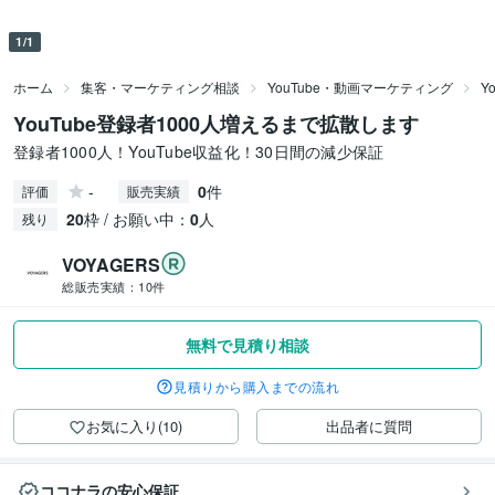
1/1
ホーム
集客・マーケティング相談
YouTube・動画マーケティング
Y
YouTube登録者1000人増えるまで拡散します
登録者1000人！YouTube収益化！30日間の減少保証
-
0
件
評価
販売実績
20
枠 / お願い中：
0
人
残り
VOYAGERS
総販売実績：
10件
無料で見積り相談
見積りから購入までの流れ
お気に入り(10)
出品者に質問
ココナラの安心保証