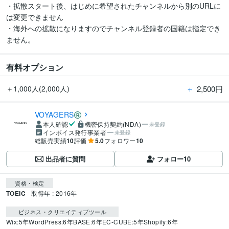
・拡散スタート後、はじめに希望されたチャンネルから別のURLに
は変更できません

・海外への拡散になりますのでチャンネル登録者の国籍は指定でき
ません。
有料オプション
＋
2,500円
＋1,000人(2,000人)
VOYAGERS
本人確認
機密保持契約(NDA)
未登録
インボイス発行事業者
未登録
総販売実績
10
評価
5.0
フォロワー
10
出品者に質問
フォロー
10
資格・検定
TOEIC
取得年 : 2016年
ビジネス・クリエイティブツール
Wix:5年
WordPress:6年
BASE:6年
EC-CUBE:5年
Shopify:6年