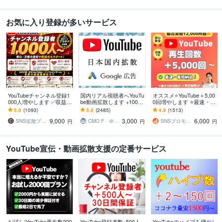
お気に入り登録が多いサービス
YouTubeチャンネル登録1
国内リアル視聴者へYouTu
オススメ⭐️YouTube＋5,00
000人増やします ✅収益化
be動画拡散します +1000
0回増やします ⭐️最速・最
可能/保証付き/チャンネル
再生★日本国内にPRして
短⭐️再生回数＋5,000回増
5.0
(1093)
5.0
(2485)
4.9
(1513)
登録者/ユーチューブ⭕️
リアルな視聴者を獲得
えるまで拡大します
9,000
3,000
6,000
SNS拡散プロ【実績1万件越＆即日対応】
CMO F ＠ココナラNo1セラー
SNSプロモーション部
円
円
円
YouTube宣伝・動画拡散支援の定番サービス
お試し|YouTube再生数200
YouTube登録者数+500人
YouTubeのハイプを増やし