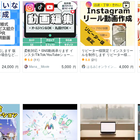
します 版
柔軟対応＊SNS動画承ります イ
リピーター様限定！インスタリー
い場合なども
ンスタ/TikTok/YouTubeショート
ルを制作します リピーター様限
作成します
完全対応！
定価格で動画制作いたします！
5.0
(11)
5.0
(21)
24,000
5,000
4,000
Mana__Movie
はるみ│オンライン秘書
円
円
円