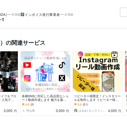
DA)
インボイス発行事業者
未登録
未登録
1
ー
成）の関連サービス
ライフをプロ
各種SNSに対応した高品質なショ
リピーター様限定！インスタリー
 人気テレ
ート動画作成します 魅力を最大
ルを制作します リピーター様限
信等も手掛け
限に伝えて、注目を集めるショー
定価格で動画制作いたします！
4.5
(2)
5.0
(21)
応！
ト動画作りませんか？
3,000
3,000
4,000
坪山隼
はるみ│オンライン秘書
円
円
円