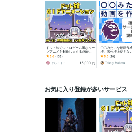
ドット絵でレトロゲーム風なルー
〇〇みたいな動画作成
プアニメを制作します 動画配信
権、著作権上使えな
のOP.ED.待機画面、結婚式ムー
対応し、それっぽく
5.0
(132)
5.0
(20)
ビー、SNSにも！
15,000
そらメイド
Takagi Makoto
円
お気に入り登録が多いサービス