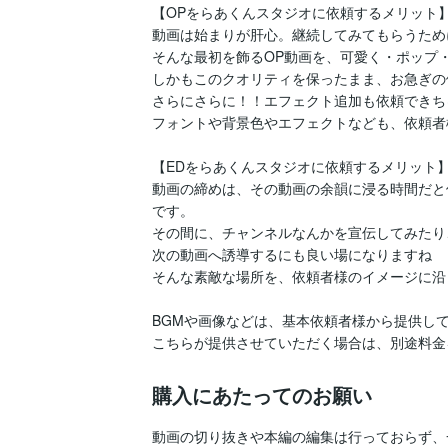
【OPをらあくんスタジオに依頼するメリット】
動画は始まりが肝心。継続してみてもらうため
そんな最初を飾るOP動画を、可愛く・ポップ・
しかもこのクオリティを保ったまま、お急ぎの
さらにさらに！！エフェクト追加も依頼できちゃ
フォントや背景色やエフェクトなども、依頼者
【EDをらあくんスタジオに依頼するメリット】
動画の締めは、その動画の余韻に浸る時間だと
です。

その間に、チャンネルなんかを宣伝してみたり
次の動画へ誘導するにも良い場になりますね

そんな素敵な場所を、依頼者様のイメージに沿
BGMや画像などは、基本依頼者様から提供して
こちらが提供させていただく場合は、別途料金
購入にあたってのお願い
動画の切り抜きや本編の編集は行っておらず、