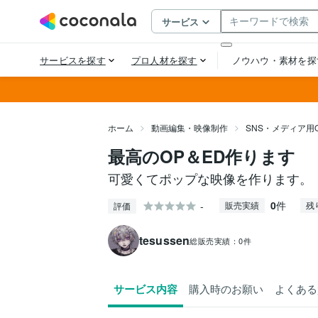
ホーム
動画編集・映像制作
SNS・メディア用
最高のOP＆ED作ります
可愛くてポップな映像を作ります。
0
件
-
販売実績
残
評価
tesussen
総販売実績：
0件
サービス内容
購入時のお願い
よくある