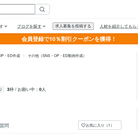
会員登録で10％割引クーポンを獲得！
OP・ED作成
その他（SNS・OP・ED動画作成）
3
枠 / お願い中：
0
人
り
質問
お気に入り（1）