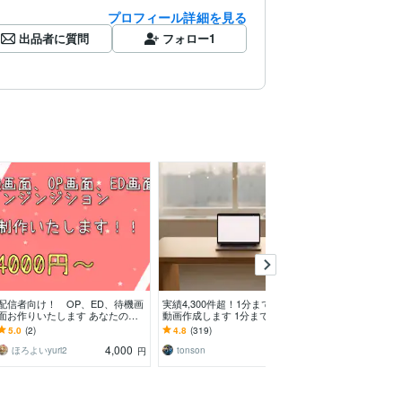
プロフィール詳細を見る
出品者に質問
フォロー
1
配信者向け！ OP、ED、待機画
実績4,300件超！1分まで！ループ
SNSや広告に♩
面お作りいたします あなたのイ
動画作成します 1分まで3,000
な動画お作りしま
メージに合った動画をオリジナル
円！10秒×6本もOK
ル対応可能！見
5.0
(2)
4.8
(319)
5.0
(28)
に制作いたします！
くお作りします
4,000
3,000
ほろよいyuri2
tonson
円
円