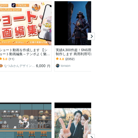
ショート動画を作成します 【シ
実績4,300件超！SNS用AI動画を
レトロなドット
ョート動画編集～テンポよく魅せ
制作します 商用利用可能のSNS
メーション作成
る動画をお届けします！】
に適したショート動画を制作しま
ープニングやエ
5.0
(11)
4.8
(2352)
5.0
(2)
す
スメ！SNSにも
6,000
3,000
なつみかんデザイン◎動画編集・SNS運用
tonson
なつかしいな
円
円