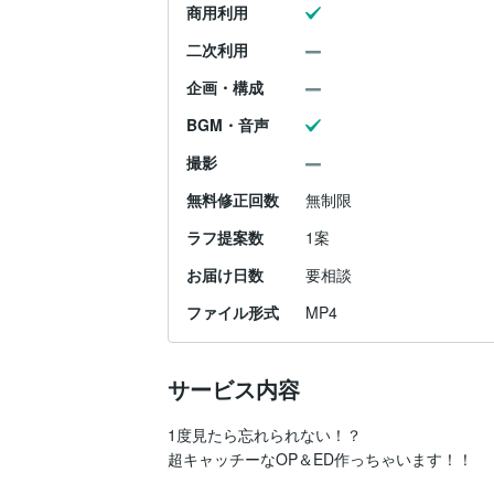
商用利用
二次利用
企画・構成
BGM・音声
撮影
無料修正回数
無制限
ラフ提案数
1案
お届け日数
要相談
ファイル形式
MP4
サービス内容
1度見たら忘れられない！？

超キャッチーなOP＆ED作っちゃいます！！
