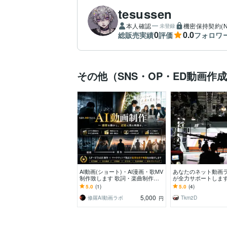
tesussen
本人確認
機密保持契約(N
未登録
0
0.0
総販売実績
評価
フォロワ
その他（SNS・OP・ED動画作
AI動画(ショート)・AI漫画・歌MV
あなたのネット動画
制作致します 歌詞・楽曲制作・M
が全力サポートします
V制作まで対応致します。
ビ番組やイベント配
5.0
(1)
5.0
(4)
てきたスタッフが対
5,000
修羅AI動画ラボ
Tkm2D
円