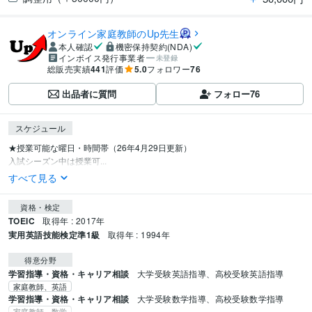
オンライン家庭教師のUp先生
本人確認
機密保持契約(NDA)
インボイス発行事業者
未登録
総販売実績
441
評価
5.0
フォロワー
76
出品者に質問
フォロー
76
スケジュール
★授業可能な曜日・時間帯（26年4月29日更新）

入試シーズン中は授業可...
すべて見る
資格・検定
TOEIC
取得年 : 2017年
実用英語技能検定準1級
取得年 : 1994年
得意分野
学習指導・資格・キャリア相談
大学受験英語指導、高校受験英語指導
家庭教師、英語
学習指導・資格・キャリア相談
大学受験数学指導、高校受験数学指導
家庭教師、数学