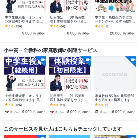
中学生継続用・オンライ
初回限定！ 【中高英数
中学生・高校生の学習コ
ン家庭教師やります 英
理】体験授業をやります
ーチングやります 4週間で
語・数学・理科を教えま
【英語・数学・化学・物
学習習慣が身につくよう
5.0
(126)
5.0
(64)
5.0
(1)
す（残りわずか）
理】最大90分授業＋20分
にコーチングします
9,000
8,000
20,000
学習相談
円
/60分
円
/90分
円
/60分
小中高・全教科の家庭教師の関連サービス
中学生継続用・オンライ
初回限定！ 【中高英数
家庭教師歴7年の元医学部
ン家庭教師やります 英
理】体験授業をやります
生が月4コマ指導します 毎
語・数学・理科を教えま
【英語・数学・化学・物
週1回指導を受けたい方は
5.0
(126)
5.0
(64)
5.0
(2)
す（残りわずか）
理】最大90分授業＋20分
こちらのプランをどうぞ
9,000
8,000
16,000
学習相談
オンライン家庭教師のUp先生
オンライン家庭教師のUp先生
オークラ先生（元医学部生予備校講師）
円
/60分
円
/90分
円
/50分
このサービスを見た人はこちらもチェックしています