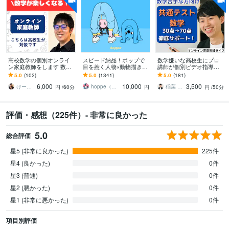
高校数学の個別オンライ
スピード納品！ポップで
数学嫌いな高校生にプロ
ン家庭教師をします 数学
目を惹く人物×動物描きま
講師が個別ビデオ指導を
が楽しくなる体験を！
す 挿絵・動画・グッズな
します プロ講師と白チャ
5.0
(102)
5.0
(1341)
5.0
(181)
（体験授業として初回割
ど鮮やかな配色で個性を
ートで共通テスト数学8割
6,000
10,000
3,500
引中です）
出したい方へ
目指す学習サポート
けーさくの数学教室
hoppe（ほっぺ）
稲葉 拓也
円
/60分
円
円
/50分
評価・感想（225件）- 非常に良かった
5.0
総合評価
星5 (非常に良かった)
225件
星4 (良かった)
0件
星3 (普通)
0件
星2 (悪かった)
0件
星1 (非常に悪かった)
0件
項目別評価