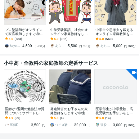
プロ塾講師がオンライン
中学受験国語、社会のオ
中学生☆思考力を鍛える
で家庭教師します 小学生
ンライン家庭教師をしま
オンライン家庭教師をし
／中学生／高校生対象の
す 歴19年のプロ講師で
ます 国数英社対応！歴19
5.0
(783)
5.0
(986)
5.0
(569)
授業をします
す！根っこの力を鍛えて
年のプロ講師が根っこか
4,500
5,500
5,000
実力アップへ！
ら力を伸ばします！
kayo_chan
あらむ＠スケジュール欄をご確認ください
あらむ＠スケジュール欄をご確認ください
円
/60分
円
/60分
円
/60分
小中高・全教科の家庭教師の定番サービス
医師が1週間の勉強法や質
発達障害のお子さんの家
医学部生が中学受験、高
問についてサポートしま
庭教師をします 小学生、
校受験のお手伝いをしま
す 勉強が進まない小中高
中学生のお子さんの普通
す 医学部生として、しっ
4.9
(29)
5.0
(4)
5.0
(14)
生にオススメ
高校受験のために！
かりサポートさせていた
3,500
32,000
3,000
だきます
医師D
ワイズ教育研究所
現役国立医学部生 オンライン家庭教師
円
円
円
/60分