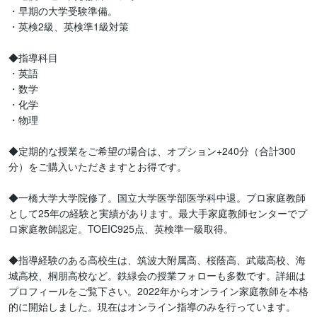
・早期の大学受験準備。

・英検2級、英検準1級対策

◆指導科目

・英語

・数学

・化学

・物理

◆定期的な授業をご希望の場合は、オプション+240分（合計300
分）をご購入いただきますとお得です。

◆一橋大学大学院修了。国立大学医学部医学科中退。プロ家庭教師
として25年の経験と実績があります。最大手家庭教師センターでプ
ロ家庭教師認定。TOEIC925点、英検準一級取得。

◆指導経験のある高校生は、筑波大附属高、桜蔭高、武蔵高校、海
城高校、桐朋高校など。鉄緑会の授業フォローも多数です。詳細は
プロフィールをご覧下さい。2022年からオンライン家庭教師を本格
的に開始しました。現在はオンライン指導のみを行っています。
