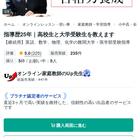
1/1
ホーム
オンラインレッスン・習い事
家庭教師・学習指導
小中高・全
指導歴25年｜高校生と大学受験生を教えます
【継続用】英語、数学、物理、化学の難関大学・医学部受験指導
5.0
(225)
235
件
評価
販売実績
5
枠 / お願い中：
5
人
残り
オンライン家庭教師のUp先生
総販売実績：
441件
プラチナ認定者の
サービス
直近3ヶ月で高い実績を維持した、信頼性の高い出品者のサービス
です
購入画面に進む