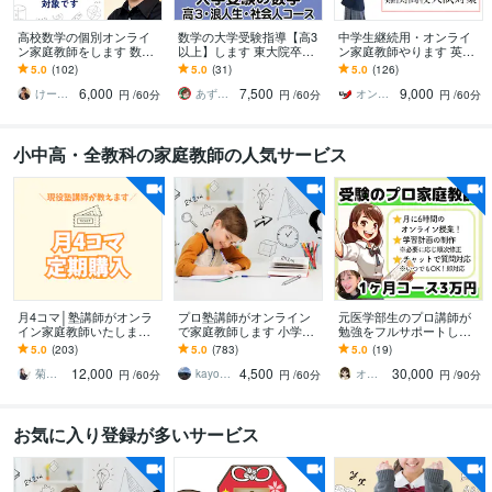
高校数学の個別オンライ
数学の大学受験指導【高3
中学生継続用・オンライ
ン家庭教師をします 数学
以上】します 東大院卒・
ン家庭教師やります 英
が楽しくなる体験を！
プロ講師歴20年！大学受
語・数学・理科を教えま
5.0
(102)
5.0
(31)
5.0
(126)
（体験授業として初回割
験数学を丁寧に指導！
す（残りわずか）
6,000
7,500
9,000
引中です）
けーさくの数学教室
あずま ひろ＠家庭教師＆動画クリエイター
オンライン家庭教師のUp先生
円
/60分
円
/60分
円
/60分
小中高・全教科の家庭教師の人気サービス
月4コマ│塾講師がオンラ
プロ塾講師がオンライン
元医学部生のプロ講師が
イン家庭教師いたします 5
で家庭教師します 小学生
勉強をフルサポートしま
0分授業×4コマ（授業＋板
／中学生／高校生対象の
す オンライン授業6コマ＋
5.0
(203)
5.0
(783)
5.0
(19)
書のみ）
授業をします
学習計画作成＋いつでも
12,000
4,500
30,000
質問対応◎
菊地凪桜（なぎさ）＠なぎさ算数研究所
kayo_chan
オークラ先生（元医学部生予備校講師）
円
/60分
円
/60分
円
/90分
お気に入り登録が多いサービス