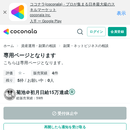
ホーム
資産運用・副業の相談
副業・ネットビジネスの相談
専用ページとなります
こちらは専用ページとなります。
-
4
件
評価
販売実績
5
枠 / お願い中：
0
人
残り
菊池＠初月日給15万達成
総販売実績：
59件
受付休止中
再開したら通知を受け取る