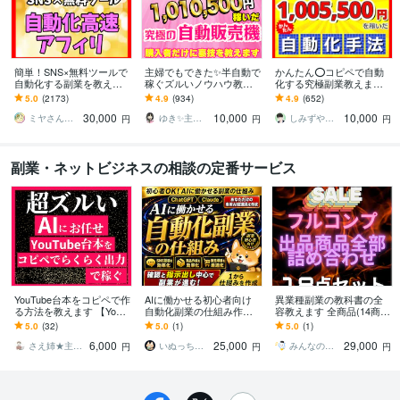
簡単！SNS×無料ツールで
主婦でもできた✨半自動で
かんたん⭕️コピペで自動
自動化する副業を教えま
稼ぐズルいノウハウ教え
化する究極副業教えます
す 【マンツーマンサポー
ます 3ステップで作成可
超ずるい⚠️スキル経験ゼ
5.0
(2173)
4.9
(934)
4.9
(652)
ト】3ステップ作業！仕組
能！ほぼ放置で稼ぐ前代
ロでもできる新世代の手
30,000
10,000
10,000
みを増産で加速化
未聞のおすすめ副業！
法【超入門編】
ミヤさん【ネットで月収450万円達成】
ゆき✨主婦でも月収100万円✨
しみずや＠自動化月収100万円
円
円
円
副業・ネットビジネスの相談の定番サービス
YouTube台本をコピペで作
AIに働かせる初心者向け
異業種副業の教科書の全
る方法を教えます 【YouT
自動化副業の仕組み作り
容教えます 全商品(14商品
ube】海外の反応台本をAI
ます AI従業員×ChatGPT×
＋未公開4)計18コンテン
5.0
(32)
5.0
(1)
5.0
(1)
で出力できるプロンプト
Claude×副業自動化×SNS
ツが濃縮！
6,000
25,000
29,000
さえ姉★主婦でも会社員の年収超え
いぬっち＠コンテンツ×仕組み化副業のプロ
みんなの副業屋さん
円
円
円