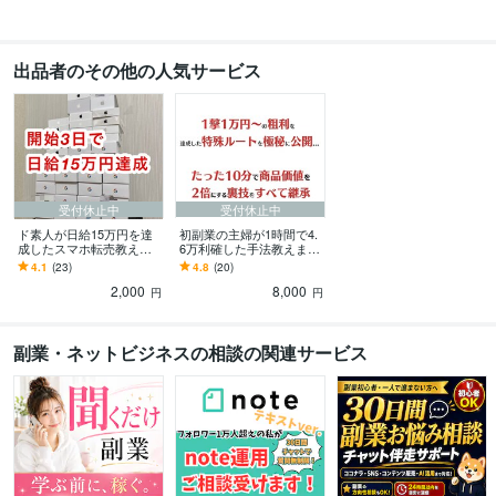
出品者のその他の人気サービス
受付休止中
受付休止中
ド素人が日給15万円を達
初副業の主婦が1時間で4.
成したスマホ転売教えま
6万利確した手法教えます
す ”月3時間”ほど時間確保
30%OFF！販売実績確保
4.1
(23)
4.8
(20)
できれば初月3万円〜は約
のため1.3万円⇒8千円で
2,000
8,000
束します。
販売中。
円
円
副業・ネットビジネスの相談の関連サービス