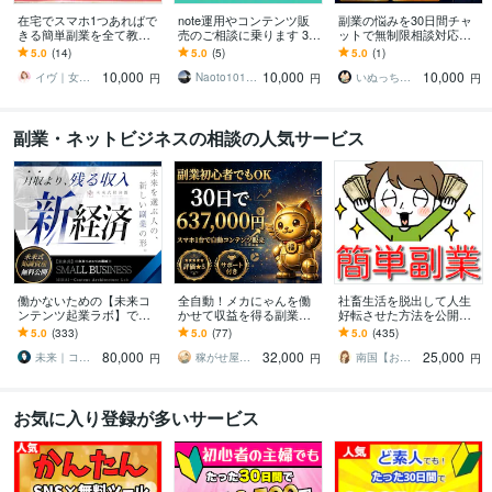
在宅でスマホ1つあればで
note運用やコンテンツ販
副業の悩みを30日間チャ
きる簡単副業を全て教え
売のご相談に乗ります 30
ットで無制限相談対応し
ます 主婦、女性向け｜20
日間・無制限でnoteに関
ます SNS副業・AI活用ま
5.0
(14)
5.0
(5)
5.0
(1)
代～80代が初めて稼ぐな
するご相談に乗ります！
でなんでも相談できる30
10,000
10,000
10,000
らこれだけやって
日伴走サポート
イヴ｜女性のための電話相談副業サポーター
Naoto1014aaa
いぬっち＠コンテンツ×仕組み化副業のプロ
円
円
円
副業・ネットビジネスの相談の人気サービス
働かないための【未来コ
全自動！メカにゃんを働
社畜生活を脱出して人生
ンテンツ起業ラボ】であ
かせて収益を得る副業教
好転させた方法を公開し
ります 初心者副業→スモ
えます スマホ１台｜超初
ます ツールで自動化→底
5.0
(333)
5.0
(77)
5.0
(435)
ール起業×実践AIスキル獲
心者向け｜放置型副業｜
辺人生から解放されて理
80,000
32,000
25,000
得／自動／スマホ
自動コンテンツ販売
想の生活♪
未来｜コンテンツ起業ラボ
稼がせ屋まさる｜プロマーケター｜２冠達成
南国【おうち副業で月収100万】
円
円
円
お気に入り登録が多いサービス