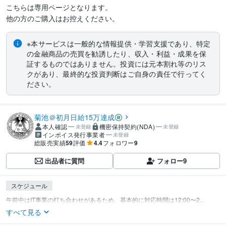
こちらは専用ページとなります。

※本サービスは一般的な情報提供・学習支援であり、特定
の金融商品の売買を勧誘したり、収入・利益・成果を保
証するものではありません。投資には元本割れ等のリス
クがあり、最終的な投資判断はご自身の責任で行ってく
ださい。
菊池＠初月日給15万達成
本人確認
機密保持契約(NDA)
未登録
未登録
インボイス発行事業者
未登録
総販売実績
59
評価
4.4
フォロワー
9
出品者に質問
フォロー
9
スケジュール
午前中はIT事業の打ち合わせがあるため、基本的に対応時間は12:00〜2...
すべて見る