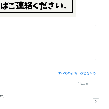
）
すべての評価・感想をみる
3年以上前
す。
と
あ