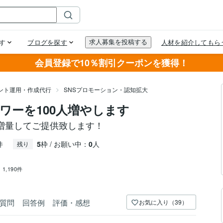
会員登録で10％割引クーポンを獲得！
ウント運用・作成代行
SNSプロモーション・認知拡大
ワーを100人増やします
増量してご提供致します！
件
5
枠 / お願い中：
0
人
残り
：
1,190件
質問
回答例
評価・感想
お気に入り（39）