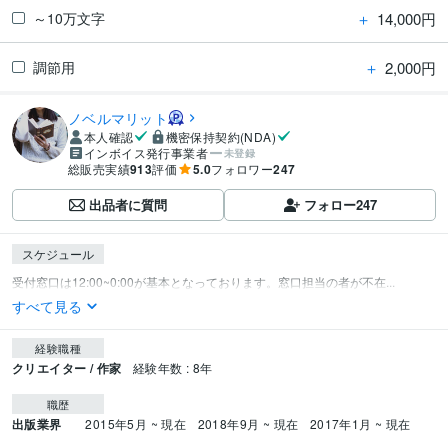
＋
14,000円
～10万文字
＋
2,000円
調節用
ノベルマリット
本人確認
機密保持契約(NDA)
インボイス発行事業者
未登録
総販売実績
913
評価
5.0
フォロワー
247
出品者に質問
フォロー
247
スケジュール
受付窓口は12:00~0:00が基本となっております。窓口担当の者が不在...
すべて見る
経験職種
クリエイター / 作家
経験年数 : 8年
職歴
出版業界
2015年5月 ~ 現在
2018年9月 ~ 現在
2017年1月 ~ 現在