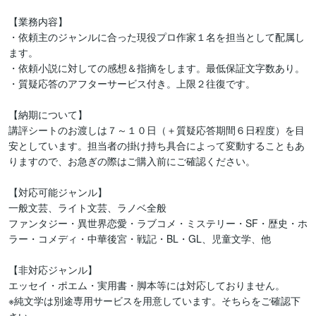
【業務内容】

・依頼主のジャンルに合った現役プロ作家１名を担当として配属し
ます。

・依頼小説に対しての感想＆指摘をします。最低保証文字数あり。

・質疑応答のアフターサービス付き。上限２往復です。

【納期について】

講評シートのお渡しは７～１０日（＋質疑応答期間６日程度）を目
安としています。担当者の掛け持ち具合によって変動することもあ
りますので、お急ぎの際はご購入前にご確認ください。

【対応可能ジャンル】

一般文芸、ライト文芸、ラノベ全般

ファンタジー・異世界恋愛・ラブコメ・ミステリー・SF・歴史・ホ
ラー・コメディ・中華後宮・戦記・BL・GL、児童文学、他

【非対応ジャンル】

エッセイ・ポエム・実用書・脚本等には対応しておりません。

※純文学は別途専用サービスを用意しています。そちらをご確認下