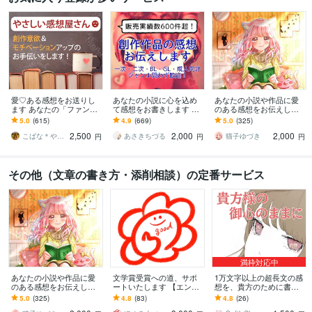
愛♡ある感想をお送りし
あなたの小説に心を込め
あなたの小説や作品に愛
ます あなたの「ファン」
て感想をお書きします 最
のある感想をお伝えしま
になって創作意欲アップ
短翌日！甘口or辛口選択
す 創作品に感想（率直or
5.0
(615)
4.9
(669)
5.0
(325)
をサポート！
可！一読者目線で感想を
甘口）がほしい時に
2,500
2,000
2,000
お伝えします
こばな＊やさしい感想屋さん
あさきちづる
猫子ゆづき
円
円
円
その他（文章の書き方・添削相談）の定番サービス
満枠対応中
あなたの小説や作品に愛
文学賞受賞への道、サポ
1万文字以上の超長文の感
のある感想をお伝えしま
ートいたします 【エンタ
想を、貴方のために書き
す 創作品に感想（率直or
メ／純文学】プロが2日以
ます 1万文字につき、5千
5.0
(325)
4.8
(83)
4.8
(26)
甘口）がほしい時に
内に徹底講評
文字超えの長文の感想に