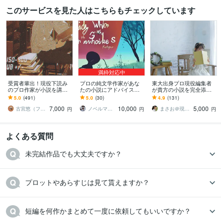
このサービスを見た人はこちらもチェックしています
満枠対応中
受賞者輩出！現役下読み
プロの純文学作家があな
東大出身プロ現役編集者
のプロ作家が小説を講評
たの小説にアドバイスし
が貴方の小説を完全添削
します プロから実践的な
ます 五大文芸誌系の新人
します 創作に悩む方、更
5.0
(491)
5.0
(30)
4.9
(131)
アドバイスがもらえる！
賞受賞作家が講評をしま
に作品を面白くしたい
7,000
10,000
5,000
純文〜ラノベまでＯＫ
す
方、デビューしたい方！
古宮悠（フルミヤユウ）
ノベルマリット
まさお＠現役プロ編集者
円
円
円
よくある質問
未完結作品でも大丈夫ですか？
プロットやあらすじは見て貰えますか？
短編を何作かまとめて一度に依頼してもいいですか？