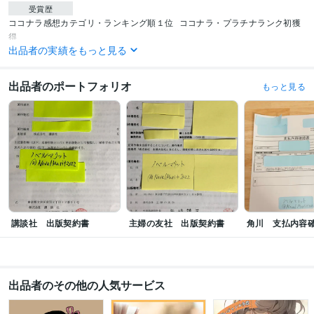
受賞歴
ココナラ感想カテゴリ・ランキング順１位
ココナラ・プラチナランク初獲
得
出品者の実績をもっと見る
得意分野
ライティング・翻訳
感想の送付。アドバイス指摘
出品者のポートフォリオ
もっと見る
講談社 出版契約書
主婦の友社 出版契約書
角川 支払内容
出品者のその他の人気サービス