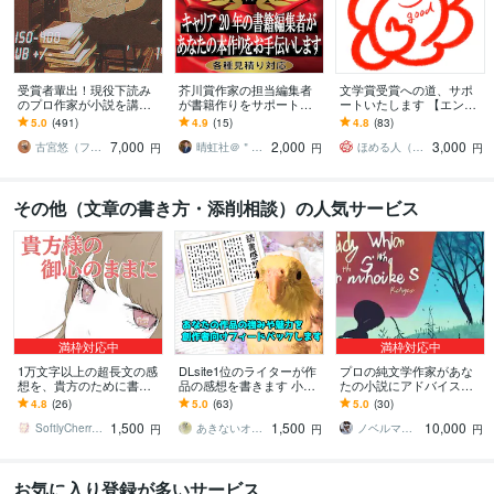
受賞者輩出！現役下読み
芥川賞作家の担当編集者
文学賞受賞への道、サポ
のプロ作家が小説を講評
が書籍作りをサポートし
ートいたします 【エンタ
します プロから実践的な
ます 【2円/1文字】校閲・
メ／純文学】プロが2日以
5.0
(491)
4.9
(15)
4.8
(83)
アドバイスがもらえる！
校正・書籍作成・編集・D
内に徹底講評
7,000
2,000
3,000
純文〜ラノベまでＯＫ
TPなど
古宮悠（フルミヤユウ）
晴虹社＠＂丸投げ＂書籍を執筆から制作代行
ほめる人（プロ編集者）
円
円
円
その他（文章の書き方・添削相談）の人気サービス
満枠対応中
満枠対応中
1万文字以上の超長文の感
DLsite1位のライターが作
プロの純文学作家があな
想を、貴方のために書き
品の感想を書きます 小
たの小説にアドバイスし
ます 1万文字につき、5千
説・漫画・シナリオを読
ます 五大文芸誌系の新人
4.8
(26)
5.0
(63)
5.0
(30)
文字超えの長文の感想に
んで作品の魅力を言葉に
賞受賞作家が講評をしま
1,500
1,500
10,000
も対応可能！
して伝えます
す
SoftlyCherryOfficial
あきないオカメインコ
ノベルマリット
円
円
円
お気に入り登録が多いサービス