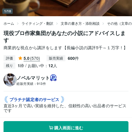
1/10
ホーム
ライティング・翻訳
文章の書き方・添削相談
その他（文章の
現役プロ作家集団があなたの小説にアドバイスしま
す
商業的な視点から講評をします【長編小説の講評5千～１万字！】
5.0
(570)
600
件
評価
販売実績
1
枠 / お願い中：
12
人
残り
ノベルマリット
総販売実績：
913件
プラチナ認定者の
サービス
直近3ヶ月で高い実績を維持した、信頼性の高い出品者のサービス
です
購入画面に進む