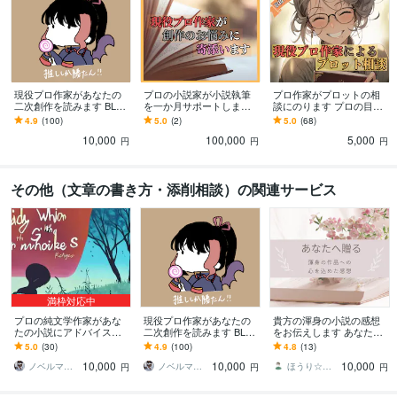
現役プロ作家があなたの
プロの小説家が小説執筆
プロ作家がプロットの相
二次創作を読みます BL、
を一か月サポートします
談にのります プロの目線
GL、夢小説、何でもOK！
プロ小説家があなたのメ
で見るプロットアドバイ
4.9
(100)
5.0
(2)
5.0
(68)
アドバイスをお届けし
ンターとなり、より深く
ス！
10,000
100,000
5,000
ます！
アドバイスします
円
円
円
その他（文章の書き方・添削相談）の関連サービス
満枠対応中
プロの純文学作家があな
現役プロ作家があなたの
貴方の渾身の小説の感想
たの小説にアドバイスし
二次創作を読みます BL、
をお伝えします あなたの
ます 五大文芸誌系の新人
GL、夢小説、何でもOK！
作品一言一句に、私の全
5.0
(30)
4.9
(100)
4.8
(13)
賞受賞作家が講評をしま
アドバイスをお届けし
身全霊の想いをぶつけま
10,000
10,000
10,000
す
ます！
す！
ノベルマリット
ノベルマリット
ほうり☆創作者のための心身最適化コーチ
円
円
円