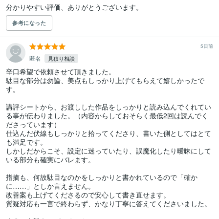
分かりやすい評価、ありがとうございます。
参考になった
5日前
匿名
見積り相談
辛口希望で依頼させて頂きました。

駄目な部分は勿論、美点もしっかり上げてもらえて嬉しかったで
す。

講評シートから、お渡しした作品をしっかりと読み込んでくれてい
る事が伝わりました。（内容からしておそらく最低2回は読んでく
ださっています）

仕込んだ伏線もしっかりと拾ってくださり、書いた側としてはとて
も満足です。

しかしだからこそ、設定に迷っていたり、誤魔化したり曖昧にして
いる部分も確実にバレます。

指摘も、何故駄目なのかをしっかりと書かれているので「確か
に……」としか言えません。

改善案も上げてくださるので安心して書き直せます。

質疑対応も一言で終わらず、かなり丁寧に答えてくださいました。
