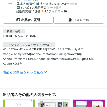
本人確認
機密保持契約(NDA)
未登録
インボイス発行事業者
未登録
総販売実績
10
評価
5.0
フォロワー
10
出品者に質問
フォロー
10
資格・検定
TOEIC
取得年 : 2016年
ビジネス・クリエイティブツール
Wix:5年
WordPress:6年
BASE:6年
EC-CUBE:5年
Shopify:6年
Google Analytics:5年
Adobe Photoshop:6年
Lightroom:6年
Adobe Premiere Pro:6年
Adobe Illustrator:6年
Canva:5年
Figma:5年
Adobe XD:5年
出品者の実績をもっと見る
得意分野
Web制作・HP作成・EC構築
Shopify
語学力
スペイン語
日常会話レベル
出品者のその他の人気サービス
英語
ビジネスレベル