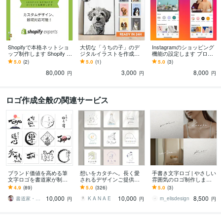
Shopifyで本格ネットショ
大切な「うちの子」のデ
Instagramのショッピング
ップ制作します Shopify セ
ジタルイラストを作成し
機能の設定します プロが
レクトパートナーが対応!
ます 最短2日での納品！1
無料で診断！実装不可の
5.0
(2)
5.0
(1)
5.0
(3)
越境、機能追加も可
0名限定価格
場合返金、料金一律！値
80,000
3,000
8,000
上げなし
円
円
円
ロゴ作成全般の関連サービス
ブランド価値を高める筆
想いをカタチへ。長く愛
手書き文字ロゴ | やさしい
文字ロゴを書道家が制作
されるデザインご提供し
雰囲気のロゴ制作します
します 商用利用OK！初め
ます 長く愛され続け、心
商用利用OK・ショップ・
4.9
(89)
5.0
(326)
5.0
(3)
ての方大歓迎！ロゴに込
に残るデザインをご提供
SNS・個人用に◎
10,000
10,000
8,500
める想いを形にします
致します。
書道家・デザイナー 風（かぜ）
K A N A E
m_elisdesign
円
円
円