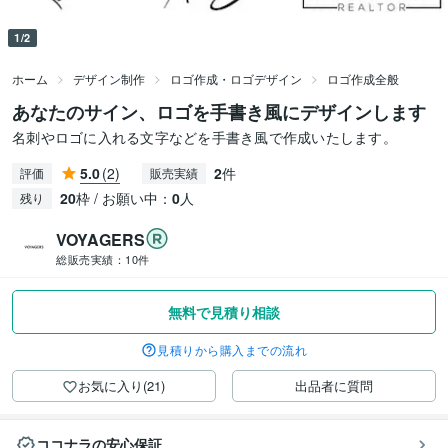
1/2
ホーム
デザイン制作
ロゴ作成・ロゴデザイン
ロゴ作成全般
あなたのサイン、ロゴを手書き風にデザインします
名刺やロゴに入れる文字などを手書き風で作成いたします。
5.0
(2)
2
件
評価
販売実績
20
枠 / お願い中：
0
人
残り
VOYAGERS
総販売実績：
10件
無料で見積り相談
見積りから購入までの流れ
お気に入り(21)
出品者に質問
ココナラの安心保証