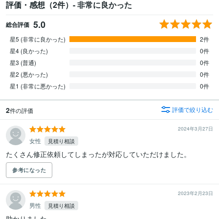
評価・感想（2件）- 非常に良かった
5.0
総合評価
星5 (非常に良かった)
2件
星4 (良かった)
0件
星3 (普通)
0件
星2 (悪かった)
0件
星1 (非常に悪かった)
0件
2
評価で絞り込む
件の評価
2024年3月27日
女性
見積り相談
たくさん修正依頼してしまったが対応していただけました。
参考になった
2023年2月23日
男性
見積り相談
助かりました。
