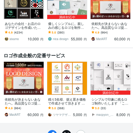
満枠対応中
あなたの会社・お店のロ
優しくシンプルに。親し
依頼先が決まらないあな
ゴデザインを作成いたし
みの感じるロゴを制作致
たへ。高品質なロゴ提供
ます 販売実績NO1!修正制
します モノトーンデザイ
します 総依頼数1600件突
4.9
(4234)
5.0
(380)
4.9
(964)
限なし!プロのデザインを
ン（単色）でミニマルで
破✧想いを形にする丁寧な
10,000
55,000
60,000
お手頃な料金で
親しみやすいシンボルに
プロ品質デザイン
sixamo
nica design
MatART
円
円
円
ロゴ作成全般の定番サービス
満枠対応中
依頼先が決まらないあな
残り3名様、据え置き価格
シンプルで印象に残るロ
たへ。高品質なロゴ提供
で作成させて頂きます 初
ゴ制作いたします 「こん
します 総依頼数1600件突
めてロゴ作成される方
な感じ」を伝わるカタチ
4.9
(964)
5.0
(368)
5.0
(33)
破✧想いを形にする丁寧な
も、親切・丁寧に対応致
に。【修正無制限】
60,000
5,000
8,000
プロ品質デザイン
します
MatART
ツヤマデザイン
macpyon_Design
円
円
円