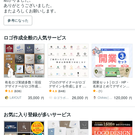
ありがとうございました。

またよろしくお願いします。
参考になった
ロゴ作成全般の人気サービス
有名ロゴ実績多数！現役
プロのデザイナーがロゴ
開業セット│ロゴ・HP・
デザイナーがロゴ作成し
デザインを作成します ご
名刺まとめてデザインし
ます 5案でご提案・修正無
納得いただけなければ料
ます 個人・小規模事業者
5.0
(636)
4.9
(648)
-
(1)
制限・著作権譲渡・用途
金は頂きません｜デザイ
向け！開業の第一歩をデ
35,000
26,000
120,000
別アドバイス対応
ンの丸投げOK
ザインでサポート！
LAYOUT
ロゴラボ｜企業・店舗特化型デザイン事務所
Chihiro│Web・紙デザイン
円
円
円
お気に入り登録が多いサービス